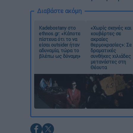
Διαβάστε ακόμη
Kadebostany στο
«Χωρίς σκηνές και
ethnos.gr: «Κάποτε
κουβέρτες σε
πίστευα ότι το να
ακραίες
είσαι outsider ήταν
θερμοκρασίες»: Σε
αδυναμία, τώρα το
δραματικές
βλέπω ως δύναμη»
συνθήκες χιλιάδες
μετανάστες στη
Θέουτα