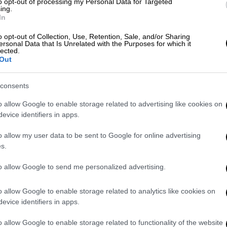
to opt-out of processing my Personal Data for Targeted
ρίτσια ήρθαν στα μαθήματα
ing.
In
άμαντ Ναζάρι, εκπρόσωπος της αστυνομίας
νισε ποια ουσία χρησιμοποιήθηκε
ή ποιος
o opt-out of Collection, Use, Retention, Sale, and/or Sharing
ersonal Data that Is Unrelated with the Purposes for which it
το περιστατικό.
lected.
Out
βαίωσε επίσης ότι
κανείς δεν έχει
consents
 κυβέρνησης του Αφγανιστάν που
o allow Google to enable storage related to advertising like cookies on
χαν λάβει χώρα αρκετές επιθέσεις με
evice identifiers in apps.
οπτων επιθέσεων με αέριο, σε σχολεία
o allow my user data to be sent to Google for online advertising
s.
ιμπάν
δεν επιτρέπει στα περισσότερα
to allow Google to send me personalized advertising.
 και στο πανεπιστήμιο από τότε που
ντας καταδίκη από διεθνείς κυβερνήσεις
o allow Google to enable storage related to analytics like cookies on
 Ταλιμπάν έχουν κρατήσει ανοιχτά τα
evice identifiers in apps.
χρι την ηλικία των 12 ετών και λένε πως
o allow Google to enable storage related to functionality of the website