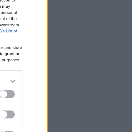
ou may
 personal
out of the
 downstream
B’s List of
er and store
to grant or
ed purposes