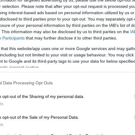
r selection. Please note that after your opt-out request is processed y
eing interest-based ads based on personal information utilized by us or
disclosed to third parties prior to your opt-out. You may separately opt-
losure of your personal information by third parties on the IAB’s list of
. This information may also be disclosed by us to third parties on the
IA
oozi)
Participants
that may further disclose it to other third parties.
 that this website/app uses one or more Google services and may gath
including but not limited to your visit or usage behaviour. You may click 
 το ΕΘΝΟΣ στη Google
 to Google and its third-party tags to use your data for below specifi
ogle consent section.
αθητριών, αυτή τη φορά στο
Αφγανιστάν
,
άστηκαν
στο σχολείο τους, ανακοίνωσε η
l Data Processing Opt Outs
o opt-out of the Sharing of my personal data.
τσια μεταφέρθηκαν στο
νοσοκομείο
και
In
 δηλητηρίαση στόχευε το σχολείο θηλέων
o opt-out of the Sale of my Personal Data.
In
ολείο θηλέων
στην περιοχή Σαντσαράκ και