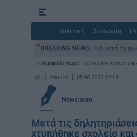
Πολιτική
Οικονομία
Ελ
 τίποτα» στο Πόρτο Γερμανό μετά τη φωτιά - Αγ
BREAKING NEWS:
δημοφιλές τώρα:
«Θέλω τον πατέρα μου»:
┋
Κόσμος
┋
05.06.2023 12:14
Newsroom
Μετά τις δηλητηριάσεις
χτυπήθηκε σχολείο και 