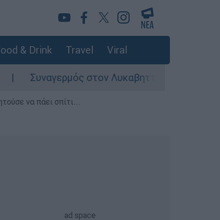
ood & Drink
Travel
Viral
υναγερμός στον Λυκαβηττό: Σορός σε προχωρημέ
τούσε να πάει σπίτι...