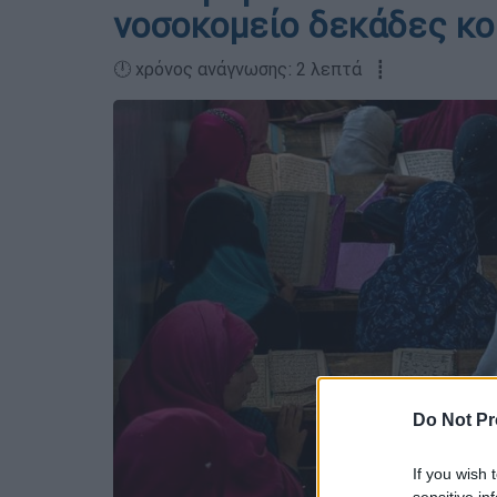
νοσοκομείο δεκάδες κο
🕛 χρόνος ανάγνωσης: 2 λεπτά ┋
Do Not Pr
If you wish 
sensitive in