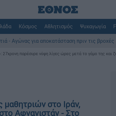
λάδα
Κόσμος
Αθλητισμός
Ψυχαγωγία
F
ώνας για αποκατάσταση πριν τις βροχές
Σ
 27χρονη παρέσυρε νύφη λίγες ώρες μετά το γάμο της και ζη
 μαθητριών στο Ιράν,
στο Αφγανιστάν - Στο