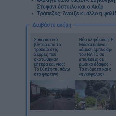
Στεφάνι έστειλε και ο Ακάρ
Tράπεζες: Άνοιξε κι άλλο η ψαλ
Διαβάστε ακόμη
Σοκαριστικό
Νέα κλιμάκωση: Η
βίντεο από το
Μόσχα δείχνει
τροχαίο στις
«άμεση εμπλοκή»
Σέρρες που
του ΝΑΤΟ σε
σκοτώθηκαν
επιθέσεις σε
μητέρα και γιος:
ρωσικό έδαφος -
Το ΙΧ πέφτει πάνω
Τα ονόματα και ο
στο φορτηγό
«εγκέφαλος»