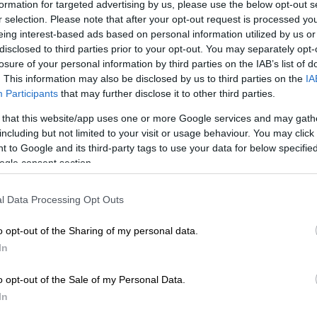
formation for targeted advertising by us, please use the below opt-out s
r selection. Please note that after your opt-out request is processed y
eing interest-based ads based on personal information utilized by us or
disclosed to third parties prior to your opt-out. You may separately opt-
losure of your personal information by third parties on the IAB’s list of
. This information may also be disclosed by us to third parties on the
IA
 πιο γρήγορα από ό,τι πιστεύαμε (AP photo)
Participants
that may further disclose it to other third parties.
 that this website/app uses one or more Google services and may gath
including but not limited to your visit or usage behaviour. You may click 
 το ΕΘΝΟΣ στη Google
 to Google and its third-party tags to use your data for below specifi
ogle consent section.
μην έχει
πάγους
τον Σεπτέμβριο ήδη από τη
μια δεκαετία νωρίτερα από ό,τι
l Data Processing Opt Outs
 με μια μελέτη που δημοσιεύτηκε στο
o opt-out of the Sharing of my personal data.
In
ισχύσει ακόμα και στην περίπτωση που θα
αι αυτό παρά το γεγονός ότι οι εκτιμήσεις
o opt-out of the Sale of my Personal Data.
ιακυβερνητικής Επιτροπής για την Αλλαγή
In
 κάτι τέτοιο σε περίπτωση που υπάρχουν