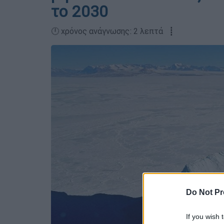
το 2030
🕛 χρόνος ανάγνωσης: 2 λεπτά ┋
Do Not Pr
If you wish 