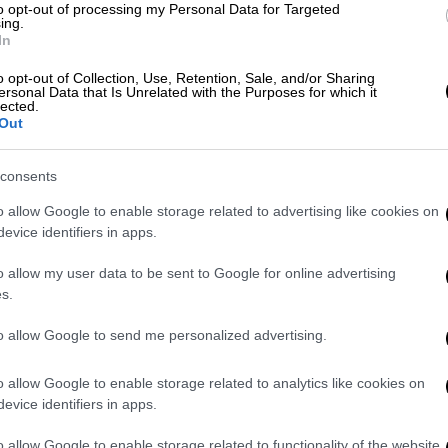
to opt-out of processing my Personal Data for Targeted
ρημα υπογραμμίζει τον σημαντικό
ing.
In
οτήτων στην Αρκτική και καταδεικνύουν τη
σαρμογής
στο σενάριο αυτό στο εγγύς
o opt-out of Collection, Use, Retention, Sale, and/or Sharing
ersonal Data that Is Unrelated with the Purposes for which it
lected.
Out
consents
o allow Google to enable storage related to advertising like cookies on
ία από το κατεστραμμένο φράγμα
evice identifiers in apps.
 κατοίκων και φόβοι για πλημμύρες
o allow my user data to be sent to Google for online advertising
s.
to allow Google to send me personalized advertising.
νεται ραγδαία σε όλες τις εποχές κατά τις
 είναι αυξημένη από το 2000 και μετά. Μια
o allow Google to enable storage related to analytics like cookies on
ρεάσει τις ανθρώπινες κοινωνίες και τα
evice identifiers in apps.
ο και εκτός της Αρκτικής.
o allow Google to enable storage related to functionality of the website