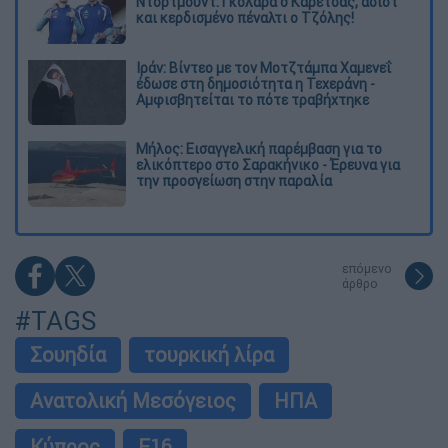
Ντόρτμουντ: Γκολάρα ο Καρέτσας, ασίστ
και κερδισμένο πέναλτι ο Τζόλης!
Ιράν: Βίντεο με τον Μοτζτάμπα Χαμενεΐ
έδωσε στη δημοσιότητα η Τεχεράνη -
Αμφισβητείται το πότε τραβήχτηκε
Μήλος: Εισαγγελική παρέμβαση για το
ελικόπτερο στο Σαρακήνικο - Έρευνα για
την προσγείωση στην παραλία
επόμενο
άρθρο
#TAGS
Σουηδία
τουρκική λίρα
Ανατολική Μεσόγειος
ΗΠΑ
Κύπρος
F16