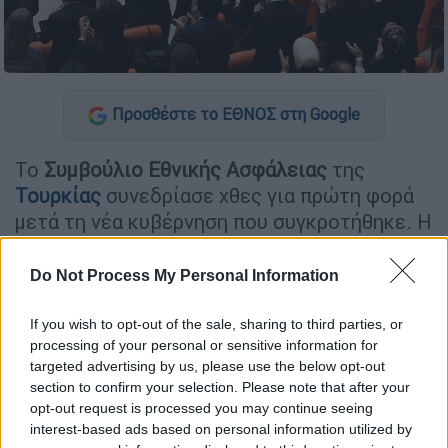
Προσθέστε το ΕΘΝΟΣ στη Google
Το
Συμβούλιο Εθνικής Ασφάλειας
της
Τουρκίας
συνεδρίασε χθες για πρώτη φορά
μετά τη νέα κυβέρνηση που συγκροτήθηκε. Η
συνεδρίαση κράτησε 3 ώρες.
Do Not Process My Personal Information
Το
κύριο θέμα της ημερήσιας διάταξης
στη
σύνοδο κορυφής στο
Μπεστέπε
ήταν η
If you wish to opt-out of the sale, sharing to third parties, or
καταπολέμηση της
τρομοκρατίας.
processing of your personal or sensitive information for
Συζητήθηκαν επίσης θέματα όπως
τα βήματα
targeted advertising by us, please use the below opt-out
section to confirm your selection. Please note that after your
εξομάλυνσης με τη
Συρία
,
ο
πόλεμος
Ρωσίας
opt-out request is processed you may continue seeing
-
Ουκρανίας
και η διαδικασία ένταξης της
interest-based ads based on personal information utilized by
Σουηδίας
στο
ΝΑΤΟ.
Τονίστηκε ότι
τα