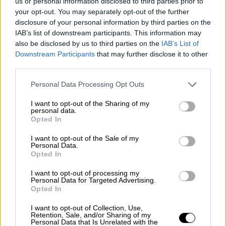
us or personal information disclosed to third parties prior to
βήματα για τη διασφάλιση της ασφάλειας
,
your opt-out. You may separately opt-out of the further
disclosure of your personal information by third parties on the
της
ειρήνης
και της
ευημερίας
της χώρας
IAB’s list of downstream participants. This information may
μας στη νέα εποχή, που σηματοδοτεί την
also be disclosed by us to third parties on the
IAB’s List of
έναρξη του τουρκικού αιώνα
, θα πρέπει να
Downstream Participants
that may further disclose it to other
ληφθούν με την ίδια αποφασιστικότητα.
third parties.
Please note that this website/app uses one or more Google
Δεν υπάρχει αναφορά σε
Ελλάδα
,
Κύπρο
,
Personal Data Processing Opt Outs
services and may gather and store information including but
Ανατολική Μεσόγειο
στη φερόμενη πλήρη
not limited to your visit or usage behaviour. You may click to
I want to opt-out of the Sharing of my
ανακοίνωση του τουρκικού Συμβουλίου
personal data.
grant or deny consent to Google and its third-party tags to
Opted In
Εθνικής Ασφάλειας όπως αναπαράγεται από
use your data for below specified purposes in below Google
consent section.
ΜΜΕ της χώρας.
I want to opt-out of the Sale of my
Personal Data.
Opted In
Νέα προσφορά των ΗΠΑ για τα F - 16
I want to opt-out of processing my
Εξάλλου πληθώρα συζητήσεων συνεχίζει να
Personal Data for Targeted Advertising.
Opted In
προκαλεί η προμήθεια των αμερικανικών F-
16. Αναλυτές εκτιμούν πως οι ΗΠΑ μπορούν
I want to opt-out of Collection, Use,
Retention, Sale, and/or Sharing of my
να προσπαθήσουν να καθυστερήσουν την
Personal Data that Is Unrelated with the