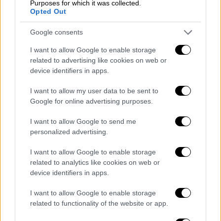
Purposes for which it was collected.
Τουρκία κάνοντάς της την εξής προσφορά:
Opted Out
‘Η
Τουρκία να δώσει τα παλιά της
F-16
στην
Google consents
Ουκρανία, ώστε οι ΗΠΑ να δώσουν έπειτα
I want to allow Google to enable storage
νέα F-16 στην Τουρκία. Στην Τουρκία πάντως
related to advertising like cookies on web or
θεωρούν ότι δεν πρέπει να πέσουν σε αυτή
device identifiers in apps.
την παγίδα γιατ
ί η Ελλάδα ήδη αγοράζει νέα
αεροπλάνα από την Αμερική και τη Γαλλία και
I want to allow my user data to be sent to
Google for online advertising purposes.
πρόκειται να παραλάβει νωρίτερα
- γεγονός
που δεν είναι υπέρ της Τουρκίας η οποία, αν
I want to allow Google to send me
δεχθεί, θα απογυμνωθεί τελείως και να μην
personalized advertising.
εκσυγχρονίσει έστω αυτά που έχει,
I want to allow Google to enable storage
περιμένοντας το πότε θα της δώσει η
related to analytics like cookies on web or
Αμερική καινούρια.
device identifiers in apps.
Ανησυχία για την υποτίμηση της λίρας
I want to allow Google to enable storage
related to functionality of the website or app.
Την ίδια ώρα και η οικονομία προκαλεί