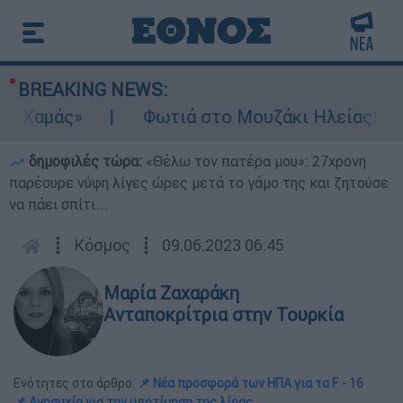
BREAKING NEWS:
Χαμάς»
Φωτιά στο Μουζάκι Ηλείας: Κοντά
δημοφιλές τώρα:
«Θέλω τον πατέρα μου»: 27χρονη
παρέσυρε νύφη λίγες ώρες μετά το γάμο της και ζητούσε
να πάει σπίτι...
┋
Κόσμος
┋
09.06.2023 06:45
Μαρία Ζαχαράκη
Ανταποκρίτρια στην Τουρκία
Ενότητες στο άρθρο:
📌 Νέα προσφορά των ΗΠΑ για τα F - 16
📌 Ανησυχία για την υποτίμηση της λίρας