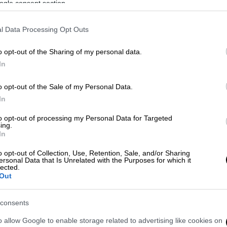
ogle consent section.
l Data Processing Opt Outs
 το ΕΘΝΟΣ στη Google
o opt-out of the Sharing of my personal data.
In
ίπ Ερντογάν
την Πέμπτη (15/06), με το
o opt-out of the Sale of my Personal Data.
In
από τα τεράστια οικονομικά του
to opt-out of processing my Personal Data for Targeted
ι από τη χώρα, για μία καλύτερη μέρα, ο
ing.
In
εντελώς διαφορετική εικόνα,
θυσμός δε χωράει στη χώρα
και φτάνει
o opt-out of Collection, Use, Retention, Sale, and/or Sharing
ersonal Data that Is Unrelated with the Purposes for which it
ας. Και ότι όλος ο κόσμος παρακολουθεί τις
lected.
όσο σπουδαία και σημαντική.
Out
 και απογοήτευση
και, από την άλλη
, ο
consents
ατισμούς και Μεγάλες Τουρκίες.
Αυτή την
o allow Google to enable storage related to advertising like cookies on
ρκος πρόεδρος για τη χώρα του, συνεχίζει