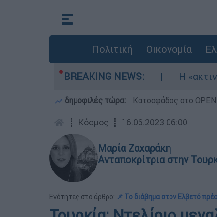
Πολιτική
Οικονομία
Ελ
Σηκώθηκαν τρία αεροσκάφη
BREAKING NEWS:
Η «ακτινογραφί
δημοφιλές τώρα:
Κατσαφάδος στο OPEN: 
┋
Κόσμος
┋
16.06.2023 06:00
Μαρία Ζαχαράκη
Ανταποκρίτρια στην Τουρ
Ενότητες στο άρθρο:
📌 Το διάβημα στον Ελβετό πρέ
Τουρκία: Ντελίριο μεγα