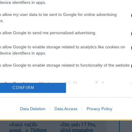
evice identifiers in apps.
ις εκλογές, και την ώρα που η Δύση
υ ΝΑΤΟ, να δει έναν καινούριο Ερντογάν.
o allow my user data to be sent to Google for online advertising
s.
δρος δεν έχει δείξει κανένα σημάδι
 Τουναντίον, οι συγκρούσεις με χώρες της
to allow Google to send me personalized advertising.
o allow Google to enable storage related to analytics like cookies on
έσβη
evice identifiers in apps.
του πρέσβη της
να κληθεί στο
τουρκικό
o allow Google to enable storage related to functionality of the website
θεσίες από την Άγκυρα. Ο λόγος, ήταν μια
κατά την οποία κάηκε ένα ομοίωμα του
o allow Google to enable storage related to personalization.
ήρισε το περιστατικό «απαράδεκτο» και
CONFIRM
βει η χώρα του τα μέτρα της.
o allow Google to enable storage related to security, including
cation functionality and fraud prevention, and other user protection.
Data Deletion
Data Access
Privacy Policy
«Καλό ταξίδι
«Όχι γκέι 17 Pro,
μικρέ...»: Πέθανε
αλλά σπασμένο