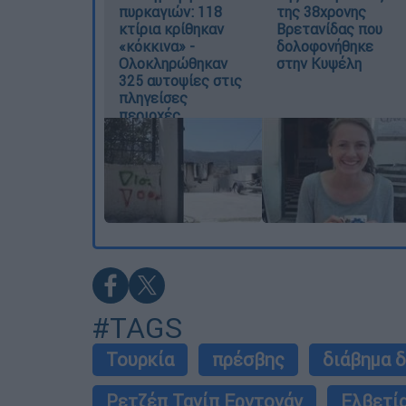
πυρκαγιών: 118
της 38χρονης
κτίρια κρίθηκαν
Βρετανίδας που
«κόκκινα» -
δολοφονήθηκε
Ολοκληρώθηκαν
στην Κυψέλη
325 αυτοψίες στις
πληγείσες
περιοχές
#TAGS
Τουρκία
πρέσβης
διάβημα 
Ρετζέπ Ταγίπ Ερντογάν
Ελβετί