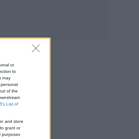
sonal or
ection to
ou may
 personal
out of the
 downstream
B’s List of
er and store
to grant or
ed purposes