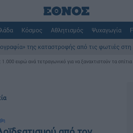
λάδα
Κόσμος
Αθλητισμός
Ψυχαγωγία
F
α» της καταστροφής από τις φωτιές στη Δυτική 
1.000 ευρώ ανά τετραγωνικό για να ξαναχτιστούν τα σπίτια
κία
σβη
λοϊδεατισμού από τον