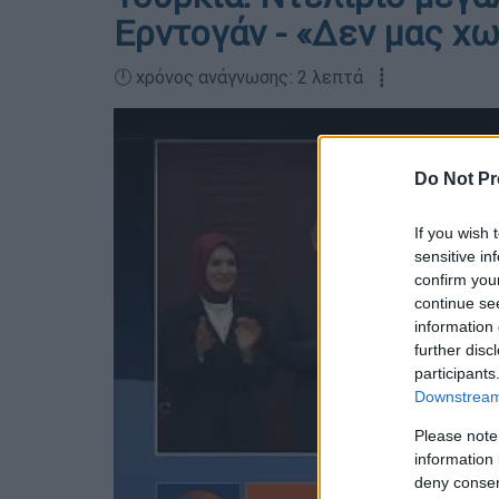
Ερντογάν - «Δεν μας χ
🕛 χρόνος ανάγνωσης: 2 λεπτά ┋
Do Not Pr
If you wish 
sensitive in
confirm you
continue se
information 
further disc
participants
Downstream 
Please note
information 
deny consent