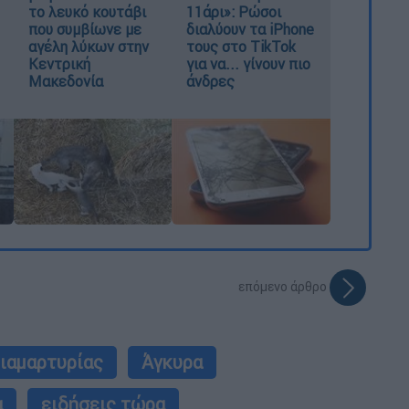
το λευκό κουτάβι
11άρι»: Ρώσοι
που συμβίωνε με
διαλύουν τα iPhone
αγέλη λύκων στην
τους στο TikTok
Κεντρική
για να... γίνουν πιο
Μακεδονία
άνδρες
επόμενο άρθρο
διαμαρτυρίας
Άγκυρα
α
ειδήσεις τώρα