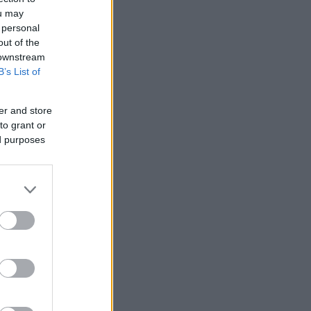
ou may
 personal
out of the
 downstream
B’s List of
er and store
to grant or
ed purposes