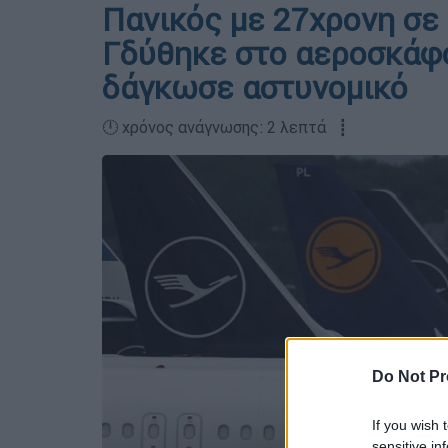
Πανικός με 27χρονη σε
Γδύθηκε στο αεροσκάφο
δάγκωσε αστυνομικό
🕛 χρόνος ανάγνωσης: 2 λεπτά ┋
Do Not Pr
If you wish 
sensitive in