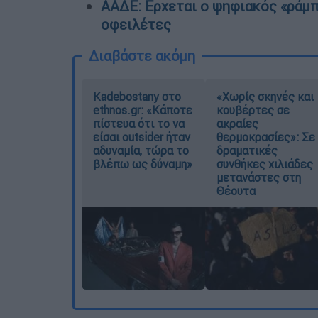
ΑΑΔΕ: Ερχεται ο ψηφιακός «ράμπ
οφειλέτες
Διαβάστε ακόμη
Kadebostany στο
«Χωρίς σκηνές και
ethnos.gr: «Κάποτε
κουβέρτες σε
πίστευα ότι το να
ακραίες
είσαι outsider ήταν
θερμοκρασίες»: Σε
αδυναμία, τώρα το
δραματικές
βλέπω ως δύναμη»
συνθήκες χιλιάδες
μετανάστες στη
Θέουτα