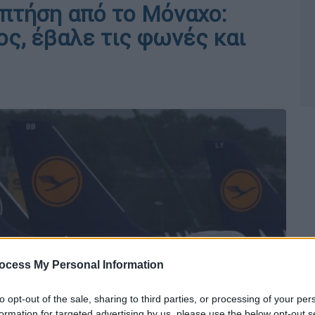
 πτήση από το Μόναχο:
ς, έβαλε τις φωνές και
ocess My Personal Information
to opt-out of the sale, sharing to third parties, or processing of your per
formation for targeted advertising by us, please use the below opt-out s