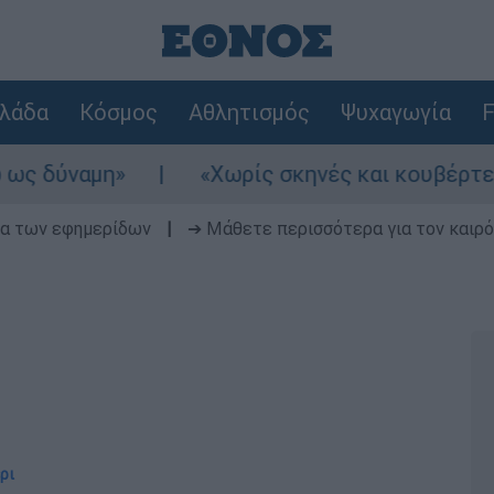
λάδα
Κόσμος
Αθλητισμός
Ψυχαγωγία
F
αμη»
«Χωρίς σκηνές και κουβέρτες σε ακρ
δα των εφημερίδων
|
➔ Μάθετε περισσότερα για τον καιρό
ρι