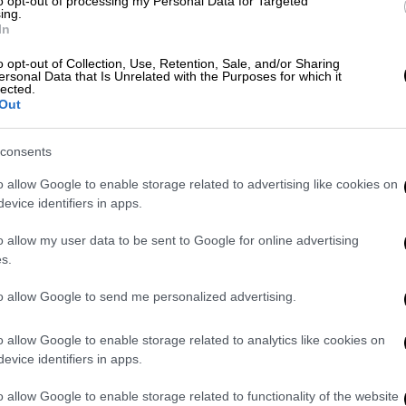
to opt-out of processing my Personal Data for Targeted
ing.
In
θα μπορούσα να είχα ζητήσει» - Το
υ δισεκατομμυριούχου Χάρντινγκ που
o opt-out of Collection, Use, Retention, Sale, and/or Sharing
ersonal Data that Is Unrelated with the Purposes for which it
lected.
Out
consents
άφος
, αφότου έβγαλε τα ρούχα της,
άρχισε
o allow Google to enable storage related to advertising like cookies on
μικό,
με αποτέλεσμα το αεροπλάνο να
evice identifiers in apps.
ώρες καθυστέρηση.
o allow my user data to be sent to Google for online advertising
χέρι
s.
to allow Google to send me personalized advertising.
την απογείωση, η 27χρονη γδύθηκε
και, παρά
την ηρεμήσουν, συνέχισε να φωνάζει. Όταν
o allow Google to enable storage related to analytics like cookies on
σκεπάσει με μία κουβέρτα, τον δάγκωσε στο
evice identifiers in apps.
ιδα να απομακρυνθεί, επενέβησαν κι άλλοι
o allow Google to enable storage related to functionality of the website