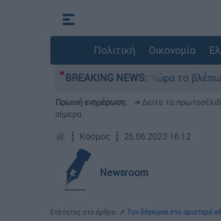
Πολιτική
Οικονομία
Ελ
ι outsider ήταν αδυναμία, τώρα το βλέπω ως δύν
BREAKING NEWS:
Πρωινή ενημέρωση:
➔ Δείτε τα πρωτοσέλι
σήμερα
┋
Κόσμος
┋
25.06.2023 16:12
Newsroom
Ενότητες στο άρθρο:
📌 Τον δάγκωσε στο αριστερό χέ