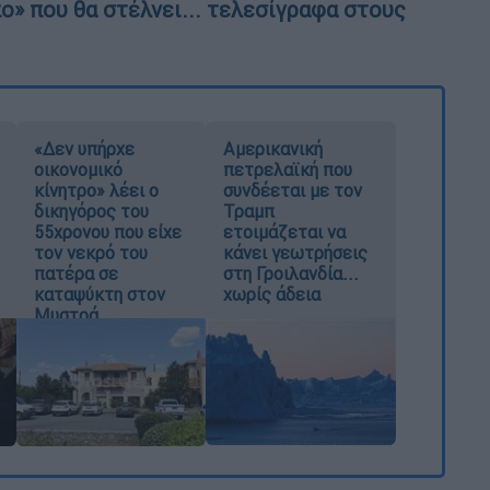
ο» που θα στέλνει... τελεσίγραφα στους
«Δεν υπήρχε
Αμερικανική
οικονομικό
πετρελαϊκή που
κίνητρο» λέει ο
συνδέεται με τον
δικηγόρος του
Τραμπ
55χρονου που είχε
ετοιμάζεται να
τον νεκρό του
κάνει γεωτρήσεις
πατέρα σε
στη Γροιλανδία...
καταψύκτη στον
χωρίς άδεια
Μυστρά