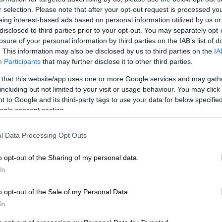
r selection. Please note that after your opt-out request is processed y
eing interest-based ads based on personal information utilized by us or
disclosed to third parties prior to your opt-out. You may separately opt-
losure of your personal information by third parties on the IAB’s list of
. This information may also be disclosed by us to third parties on the
IA
Participants
that may further disclose it to other third parties.
 that this website/app uses one or more Google services and may gath
including but not limited to your visit or usage behaviour. You may click 
 to Google and its third-party tags to use your data for below specifi
ogle consent section.
 το ΕΘΝΟΣ στη Google
l Data Processing Opt Outs
ε
πτήση
της
Lufthansa
από το
Μόναχο
με
o opt-out of the Sharing of my personal data.
, αφού
έβγαλε τα ρούχα της
μέσα στο
In
κό.
o opt-out of the Sale of my Personal Data.
In