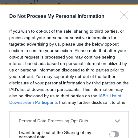
έστειλε
δύο ιατροδικαστές
για να
διενεργήσουν ιατρική εξέταση και άλλες
Do Not Process My Personal Information
απαραίτητες εξετάσεις για να συντάξουν
έκθεση στην οποία θα περιγράφεται
If you wish to opt-out of the sale, sharing to third parties, or
λεπτομερώς η κατάσταση της υγείας του
processing of your personal or sensitive information for
targeted advertising by us, please use the below opt-out
παιδιού που οδήγησε στο θάνατό του.
section to confirm your selection. Please note that after your
opt-out request is processed you may continue seeing
Η έκθεση του ιατροδικαστή ανέφερε
interest-based ads based on personal information utilized by
μώλωπες στο πρόσωπο του παιδιού και
us or personal information disclosed to third parties prior to
πρήξιμο στα χείλη του και επιβεβαίωσε ότι
your opt-out. You may separately opt-out of the further
είχε υποστεί σεξουαλική επίθεση.
Η
disclosure of your personal information by third parties on the
IAB’s list of downstream participants. This information may
οικογένεια του πατέρα της κατέθεσε μήνυση
also be disclosed by us to third parties on the
IAB’s List of
κατά της οικογένειας της μητέρας της
.
Downstream Participants
that may further disclose it to other
third parties.
Όπως ανάφερε μια δημοσιογράφος στο
Twitter, η Lynn Talib εξετάστηκε μετά το
Please note that this website/app uses one or more Google
Personal Data Processing Opt Outs
services and may gather and store information including but
θάνατό της από δύο ιατροδικαστές
not limited to your visit or usage behaviour. You may click to
I want to opt-out of the Sharing of my
διαπίστωσαν ότι είχε υποστεί βιασμό. Όταν
personal data.