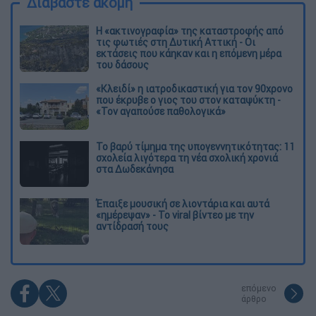
Διαβάστε ακόμη
Η «ακτινογραφία» της καταστροφής από
τις φωτιές στη Δυτική Αττική - Οι
εκτάσεις που κάηκαν και η επόμενη μέρα
του δάσους
«Κλειδί» η ιατροδικαστική για τον 90χρονο
που έκρυβε ο γιος του στον καταψύκτη -
«Τον αγαπούσε παθολογικά»
Το βαρύ τίμημα της υπογεννητικότητας: 11
σχολεία λιγότερα τη νέα σχολική χρονιά
στα Δωδεκάνησα
Έπαιξε μουσική σε λιοντάρια και αυτά
«ημέρεψαν» - Το viral βίντεο με την
αντίδρασή τους
επόμενο
άρθρο