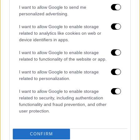
I want to allow Google to send me
Το υπουργείο Υγείας του Λιβάνου δήλωσε
personalized advertising.
ότι συμμετέχει επίσης στις έρευνες και ότι
I want to allow Google to enable storage
θα παράσχει στις αρμόδιες Αρχές ό,τι
related to analytics like cookies on web or
χρειάζονται.
device identifiers in apps.
Δεν είναι σαφές ακόμη αν έχουν γίνει
I want to allow Google to enable storage
συλλήψεις.
related to functionality of the website or app.
Οι Λιβανέζοι κατέκλυσαν με
μηνύματα
τα
I want to allow Google to enable storage
μέσα κοινωνικής δικτύωσης
εκφράζοντας
related to personalization.
τόσο τη θλίψη όσο και την οργή τους
για
I want to allow Google to enable storage
αυτό που συνέβη σε ένα μικρό παιδί.
related to security, including authentication
functionality and fraud prevention, and other
ΟΛΕΣ ΟΙ ΕΙΔΗΣΕΙΣ
user protection.
Ο εφιάλτης ξυπνά: Εκατοντάδες
άνθρωποι εγκαταλείπουν τον
CONFIRM
καταυλισμό προσφύγων στην Τζενίν -