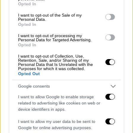
grant or deny consent to Google and its third-party tags to
Opted In
η Lynn είχε πάει στο νοσοκομείο
use your data for below specified purposes in below Google
διαπίστωσαν ότι είχε
σοβαρή αναιμία
ως
consent section.
I want to opt-out of the Sale of my
Personal Data.
αποτέλεσμα του επανειλημμένου βιασμού
Opted In
της.
I want to opt-out of processing my
Personal Data for Targeted Advertising.
#لين_طالب
طفلة صغيرة،عمرها ٦
Opted In
سنوات، ماتت وبس كشف عليها طبيبين
I want to opt-out of Collection, Use,
شرعيين اثبتو حالة الاعتداء عليها.
Retention, Sale, and/or Sharing of my
Personal Data that Is Unrelated with the
لين لما وصلت عالمستشفى كانت مصابة
Purposes for which it was collected.
بفقر دم حاد نتيجة النزيف لانو تم اعتداء
Opted Out
جنسي عليها متكرر.
Google consents
لين كانت عند بيت جدها لانو اهلها انفصلو.
لهون وصل الاجرام!
I want to allow Google to enable storage
related to advertising like cookies on web or
pic.twitter.com/ebhuGVZVOr
device identifiers in apps.
— أماني جحا (@amanie_geha)
July 1,
I want to allow my user data to be sent to
2023
Google for online advertising purposes.