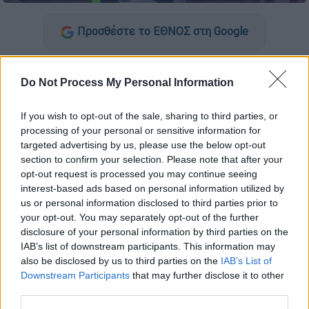
Προσθέστε το ΕΘΝΟΣ στη Google
Πρόσκληση για λεηλασία
καταστήματος
με
Do Not Process My Personal Information
αθλητικά είδη σήμερα το μεσημέρι στην
Οξφορντ Στριτ
, το μεγάλο εμπορικό δρόμο
If you wish to opt-out of the sale, sharing to third parties, or
του
Λονδίνου
, που έγινε viral μέσω του
processing of your personal or sensitive information for
Snapchat και του TikTok, οδήγησε
στην
targeted advertising by us, please use the below opt-out
συγκέντρωση εκατοντάδων ανθρώπων
section to confirm your selection. Please note that after your
μπροστά από το JD Sports που
opt-out request is processed you may continue seeing
interest-based ads based on personal information utilized by
ανταποκρίθηκαν στο κάλεσμα «rob JD
us or personal information disclosed to third parties prior to
Sports».
your opt-out. You may separately opt-out of the further
disclosure of your personal information by third parties on the
Το μήνυμα καλούσε τους ανθρώπους να
IAB’s list of downstream participants. This information may
φορούν μπαλακλάβα και γάντια. «Μην έρθετε
also be disclosed by us to third parties on the
IAB’s List of
αν δεν μπορείτε να τρέξετε», έγραφε.
Downstream Participants
that may further disclose it to other
third parties.
Ακολούθησε η επέμβαση της
αστυνομίας
, η