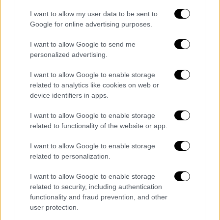
Ο δήμαρχος του Λονδίνου Σαντίκ Καν είχε
I want to allow my user data to be sent to
Google for online advertising purposes.
καλέσει τους Λονδρέζους να μην
συμμετάσχουν στους «παραλογισμούς» που
I want to allow Google to send me
κυκλοφορούν στο TikTok.
personalized advertising.
https://twitter.com/Klaus_Arminius/status/16
I want to allow Google to enable storage
89335291645939712?s=20
related to analytics like cookies on web or
device identifiers in apps.
«Δεν μπορούμε να δεχθούμε αυτό το είδος
I want to allow Google to enable storage
της αναρχίας που βλέπουμε σε ορισμένες
related to functionality of the website or app.
αμερικανικές πόλεις να εγκαθίσταται στους
δρόμους του Ηνωμένου Βασιλείου», έγραψε
I want to allow Google to enable storage
related to personalization.
στο Twitter (X) η βρετανίδα υπουργός
Εσωτερικών Σουέλα Μπράβερμαν. «Οι
I want to allow Google to enable storage
υπεύθυνοι πρέπει να βρεθούν και να
related to security, including authentication
φυλακισθούν».
functionality and fraud prevention, and other
user protection.
https://twitter.com/mbga_uk/status/1689580