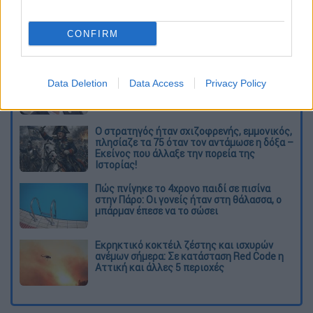
804869865472?s=20
CONFIRM
Διαβάστε ακόμη
Από το Μίσιγκαν στον Λευκό Οίκο: Τι
Data Deletion
Data Access
Privacy Policy
σημαίνει η νίκη του Αμπντούλ Ελ-Σαγέντ
για τους Δημοκρατικούς
O στρατηγός ήταν σχιζοφρενής, εμμονικός,
πλησίαζε τα 75 όταν τον αντάμωσε η δόξα –
Εκείνος που άλλαξε την πορεία της
Ιστορίας!
Πώς πνίγηκε το 4χρονο παιδί σε πισίνα
στην Πάρο: Οι γονείς ήταν στη θάλασσα, ο
μπάρμαν έπεσε να το σώσει
Εκρηκτικό κοκτέιλ ζέστης και ισχυρών
ανέμων σήμερα: Σε κατάσταση Red Code η
Αττική και άλλες 5 περιοχές