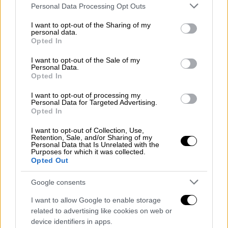
Please note that this website/app uses one or more Google
Personal Data Processing Opt Outs
οποία, ειδοποιημένη για τα σχέδια
services and may gather and store information including but
λεηλασίας, είχε αναπτυχθεί στην περιοχή και
not limited to your visit or usage behaviour. You may click to
I want to opt-out of the Sharing of my
personal data.
συγκρούσεις ξέσπασαν μεταξύ αστυνομικών
grant or deny consent to Google and its third-party tags to
Opted In
use your data for below specified purposes in below Google
και νεαρών. Πολλά καταστήματα κλείδωσαν
consent section.
I want to opt-out of the Sale of my
τις πόρτες τους με τους πελάτες στο
Personal Data.
εσωτερικό τους. Εννέα άτομα
Opted In
συνελήφθησαν.
I want to opt-out of processing my
Personal Data for Targeted Advertising.
Opted In
Multiple arrests made on London's
Oxford Street following a TikTok
I want to opt-out of Collection, Use,
Retention, Sale, and/or Sharing of my
campaign to rob JD Sports and
Personal Data that Is Unrelated with the
shoplift went viral.
#JDSports
Purposes for which it was collected.
Opted Out
#OxfordStreet
part 2
pic.twitter.com/pbrJ7lVRMU
Google consents
— Blac Goss (@Blacgoss)
August 9,
I want to allow Google to enable storage
related to advertising like cookies on web or
2023
device identifiers in apps.