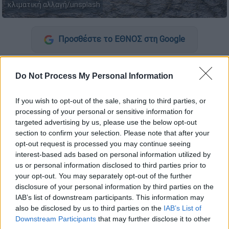
κλιματική αλλαγή/unsplash
Προσθέστε το ΕΘΝΟΣ στη Google
Τα άτομα με
άσθμα
, χρόνια αποφρακτική
Do Not Process My Personal Information
πνευμονοπάθεια και άλλες παθήσεις των
πνευμόνων αντιμετωπίζουν ακόμα
If you wish to opt-out of the sale, sharing to third parties, or
μεγαλύτερους κινδύνους από την
κλιματική
processing of your personal or sensitive information for
αλλαγή,
σύμφωνα με επιστημονική έκθεση
targeted advertising by us, please use the below opt-out
που δημοσιεύεται στο περιοδικό
«European
section to confirm your selection. Please note that after your
opt-out request is processed you may continue seeing
Respiratory Journal».
interest-based ads based on personal information utilized by
us or personal information disclosed to third parties prior to
Η έκθεση συγκεντρώνει στοιχεία σχετικά με
your opt-out. You may separately opt-out of the further
το πώς οι επιπτώσεις
της κλιματικής
disclosure of your personal information by third parties on the
αλλαγής, όπως οι καύσωνες, οι πυρκαγιές, οι
IAB’s list of downstream participants. This information may
ξηρασίες και οι πλημμύρες, θα επιδεινώσουν
also be disclosed by us to third parties on the
IAB’s List of
Downstream Participants
that may further disclose it to other
τις
αναπνευστικές
δυσκολίες για