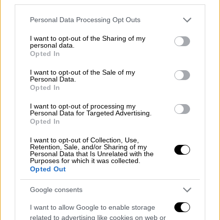
third parties.
εκατομμύρια ανθρώπους σε όλο τον
κόσμο,ιδίως για βρέφη, μικρά παιδιά και
Please note that this website/app uses one or more Google
Personal Data Processing Opt Outs
services and may gather and store information including but
ηλικιωμένους.
not limited to your visit or usage behaviour. You may click to
I want to opt-out of the Sharing of my
personal data.
grant or deny consent to Google and its third-party tags to
«Η ατμοσφαιρική ρύπανση βλάπτει ήδη τους
Opted In
use your data for below specified purposes in below Google
πνεύμονές μας. Τώρα οι επιπτώσεις της
consent section.
I want to opt-out of the Sale of my
κλιματικής αλλαγής γίνονται μια σημαντική
Personal Data.
Opted In
απειλή για τους ασθενείς με αναπνευστικά
προβλήματα», επισημαίνει η καθηγήτρια του
I want to opt-out of processing my
Personal Data for Targeted Advertising.
Πανεπιστημίου της Κοπεγχάγης και
Opted In
πρόεδρος της Επιτροπής Περιβάλλοντος και
Υγείας της Ευρωπαϊκής Πνευμονολογικής
I want to opt-out of Collection, Use,
Retention, Sale, and/or Sharing of my
Εταιρείας, Ζοράνα Γιοβάνοβιτς 'Αντερσεν,
Personal Data that Is Unrelated with the
Purposes for which it was collected.
μία από τους συγγραφείς της μελέτης.
Opted Out
Τα υφιστάμενα όρια στην
Ευρωπαϊκή Ένωση
Google consents
για την ποιότητα του αέρα είναι πολύ
I want to allow Google to enable storage
υψηλότερα από αυτά που ορίζονται στις
related to advertising like cookies on web or