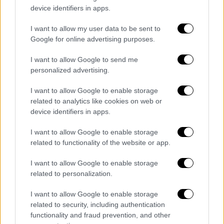
κατευθυντήριες γραμμές του Παγκόσμιου
device identifiers in apps.
Οργανισμού Υγείας (ΠΟΥ) για την ποιότητα
I want to allow my user data to be sent to
του αέρα: 25 μικρογραμμάρια ανά κυβικό
Google for online advertising purposes.
μέτρο για τα μικρής διαμέτρου αιωρούμενα
λεπτά σωματίδια PM 2.5 και 40
I want to allow Google to send me
μικρογραμμάρια ανά κυβικό μέτρο για το
personalized advertising.
διοξείδιο του αζώτου στην ΕΕ, την ώρα που
I want to allow Google to enable storage
οι κατευθυντήριες γραμμές του
ΠΟΥ ορίζουν
related to analytics like cookies on web or
τα 5 μικρογραμμάρια
ανά κυβικό μέτρο για τα
device identifiers in apps.
PM 2.5 και 10 μικρογραμμάρια ανά κυβικό
I want to allow Google to enable storage
μέτρο για το διοξείδιο του αζώτου. Ωστόσο,
related to functionality of the website or app.
η ΕΕ αναθεωρεί επί του παρόντος την
Οδηγία για την ποιότητα του ατμοσφαιρικού
I want to allow Google to enable storage
αέρα.
related to personalization.
Οι συγγραφείς καλούν εκ μέρους της
I want to allow Google to enable storage
related to security, including authentication
Ευρωπαϊκής Πνευμονολογικής Εταιρείας, η
functionality and fraud prevention, and other
οποία εκπροσωπεί περισσότερους από