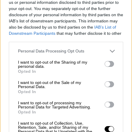
us or personal information disclosed to third parties prior to
Προσθέστε το ΕΘΝΟΣ στη Google
your opt-out. You may separately opt-out of the further
disclosure of your personal information by third parties on the
Ο
Ουκρανός
πρόεδρος
Βολοντίμιρ Ζελένσκι
IAB’s list of downstream participants. This information may
προειδοποίησε σήμερα για έναν «
δύσκολο
also be disclosed by us to third parties on the
IAB’s List of
Downstream Participants
that may further disclose it to other
χειμώνα
» που έρχεται στη χώρα του, κατά τη
third parties.
συνάντηση που είχε στο Κίεβο με τον
υπουργό Εξωτερικών των ΗΠΑ, Άντονι
Please note that this website/app uses one or more Google
Personal Data Processing Opt Outs
services and may gather and store information including but
Μπλίνκεν.
not limited to your visit or usage behaviour. You may click to
I want to opt-out of the Sharing of my
personal data.
grant or deny consent to Google and its third-party tags to
Opted In
ΔΙΑΒΑΣΤΕ ΕΠΙΣΗΣ
use your data for below specified purposes in below Google
consent section.
I want to opt-out of the Sale of my
Personal Data.
Κόσμος
|
06.09.2023 09:42
Opted In
Φονικές πλημμύρες έπληξαν και την
Κωνσταντινούπολη - Έξι νεκροί από
I want to opt-out of processing my
Personal Data for Targeted Advertising.
τα ακραία φαινόμενα
Opted In
I want to opt-out of Collection, Use,
Retention, Sale, and/or Sharing of my
Personal Data that Is Unrelated with the