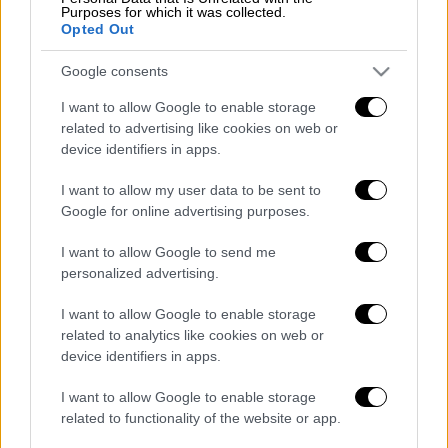
Purposes for which it was collected.
«Μας περιμένει ένας δύσκολος χειμώνας.
Opted Out
Αλλά είμαστε χαρούμενοι που δεν θα τον
Google consents
αντιμετωπίσουμε μόνοι μας.
Θα τον
αντιμετωπίσουμε μαζί με τους εταίρους
I want to allow Google to enable storage
μας
», τόνισε ο Ζελένσκι στον Μπλίνκεν,
related to advertising like cookies on web or
device identifiers in apps.
ευχαριστώντας τις ΗΠΑ για τη βοήθειά τους
στον ενεργειακό τομέα, ο οποίος ήταν
I want to allow my user data to be sent to
συστηματικά στόχος ρωσικών
Google for online advertising purposes.
βομβαρδισμών
I want to allow Google to send me
personalized advertising.
Διαβάστε ακόμη
I want to allow Google to enable storage
Από το Μίσιγκαν στον Λευκό Οίκο: Τι
related to analytics like cookies on web or
σημαίνει η νίκη του Αμπντούλ Ελ-Σαγέντ
για τους Δημοκρατικούς
device identifiers in apps.
I want to allow Google to enable storage
O στρατηγός ήταν σχιζοφρενής, εμμονικός,
πλησίαζε τα 75 όταν τον αντάμωσε η δόξα –
related to functionality of the website or app.
Εκείνος που άλλαξε την πορεία της