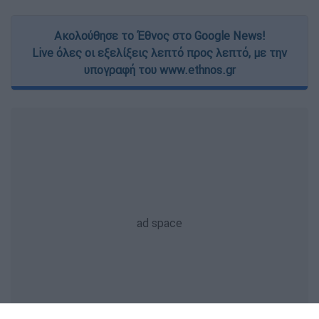
Ακολούθησε το Έθνος στο Google News!
Live όλες οι εξελίξεις λεπτό προς λεπτό, με την
υπογραφή του www.ethnos.gr