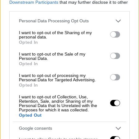
Downstream Participants
that may further disclose it to other
νοσηλευτές και μεταφραστές. Η αποστολή
third parties.
έφτασε πριν από λίγες ώρες στη Βεγγάζη και
πήγαιναν προς την πολύπαθη πόλη για να
Please note that this website/app uses one or more Google
Personal Data Processing Opt Outs
services and may gather and store information including but
βοηθήσουν.
not limited to your visit or usage behaviour. You may click to
I want to opt-out of the Sharing of my
personal data.
grant or deny consent to Google and its third-party tags to
Video | A bus transporting
#Greek
Opted In
use your data for below specified purposes in below Google
Rescue Team has an accident on
consent section.
I want to opt-out of the Sale of my
Marawa road on its way to the
Personal Data.
Opted In
#flood
-effected
#Derna
city, killing 7
people & wounding 6.
I want to opt-out of processing my
Personal Data for Targeted Advertising.
Opted In
The
#Libya
Update
I want to opt-out of Collection, Use,
pic.twitter.com/Pcvqm4fnld
Retention, Sale, and/or Sharing of my
Personal Data that Is Unrelated with the
Purposes for which it was collected.
— The Libya Update
Opted Out
(@TheLibyaUpdate)
September 17,
2023
Google consents