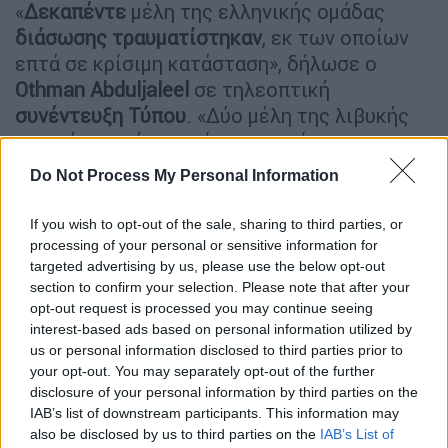
«
Δεκαπέντε
μέλη της ελληνικής ομάδας
διάσωσης
τραυματίστηκαν
, εκ των οποίων
επτά σε κρίσιμη κατάσταση», δήλωσε ο
Othman
Abduljaleel
σε τηλεοπτική
συνέντευξη
Τύπου
. «Δύο μέλη της λιβυκής
οικογένειας ήταν επίσης σε κρίσιμη
κατάσταση», είπε.
Do Not Process My Personal Information
Σημειώνεται ότι οι ελληνικές
Ένοπλες
If you wish to opt-out of the sale, sharing to third parties, or
Δυνάμεις
ανακοίνωσαν ότι ένα λεωφορείο
processing of your personal or sensitive information for
που μετέφερε ιατρικό προσωπικό
targeted advertising by us, please use the below opt-out
συγκρούστηκε με ένα όχημα που κινείτο
section to confirm your selection. Please note that after your
opt-out request is processed you may continue seeing
προς την αντίθετη κατεύθυνση, αλλά δεν
interest-based ads based on personal information utilized by
έκανε λόγο για θανάτους, όπως άλλωστε και
us or personal information disclosed to third parties prior to
το ελληνικό ΥΠΕΞ.
your opt-out. You may separately opt-out of the further
disclosure of your personal information by third parties on the
Όπως είναι γνωστό, στο όχημα της
IAB’s list of downstream participants. This information may
ελληνικής αποστολής μετέβαιναν γιατροί,
also be disclosed by us to third parties on the
IAB’s List of