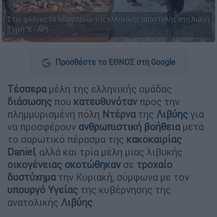
Στις φλόγες το λεωφορείο της ελληνικής αποστολής στη Λιβύη
(Πηγή: Χ - AP)
Προσθέστε το ΕΘΝΟΣ στη Google
Τέσσερα
μέλη της ελληνικής ομάδας
διάσωσης
που
κατευθυνόταν
προς την
πλημμυρισμένη πόλη
Ντέρνα
της
Λιβύης
για
να προσφέρουν
ανθρωπιστική βοήθεια
μετά
το σαρωτικό πέρασμα της
κακοκαιρίας
Daniel
, αλλά και τρία μέλη μιας λιβυκής
οικογένειας
σκοτώθηκαν
σε
τροχαίο
δυστύχημα
την Κυριακή, σύμφωνα με τον
υπουργό
Υγείας
της κυβέρνησης της
ανατολικής
Λιβύης
.