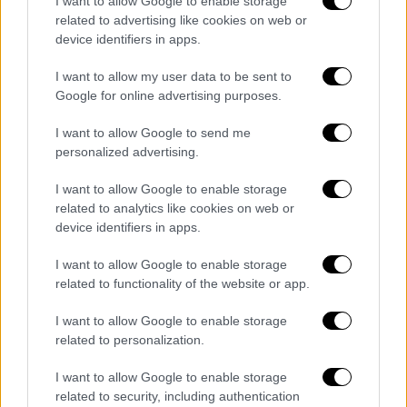
I want to allow Google to enable storage
Τι αναφέρει το Γενικό Επιτελείο
related to advertising like cookies on web or
Εθνικής Άμυνας
device identifiers in apps.
Σύμφωνα με το Γενικό Επιτελείο Εθνικής
I want to allow my user data to be sent to
Άμυνας, τις μεσημβρινές ώρες της Κυριακής
Google for online advertising purposes.
17 Σεπτεμβρίου 2023, το
λεωφορείο
που
I want to allow Google to send me
μετέφερε
το υγειονομικό προσωπικό των
personalized advertising.
Ενόπλων
Δυνάμεων
που είχε μεταβεί στην
Λιβύη στο πλαίσιο συνδρομής της Χώρας
I want to allow Google to enable storage
related to analytics like cookies on web or
μας,
συγκρούστηκε
με όχημα που
κινούνταν
device identifiers in apps.
στην
αντίθετη
κατεύθυνση
.
I want to allow Google to enable storage
Συγκεκριμένα σύμφωνα με πληροφορίες από
related to functionality of the website or app.
τις αρμόδιες διπλωματικές αρχές της
I want to allow Google to enable storage
Ελλάδας, από την σύγκρουση που συνέβη
related to personalization.
κάτω από
αδιευκρίνιστες
μέχρι στιγμής
συνθήκες, στελέχη έχουν υποστεί
ελαφρούς
I want to allow Google to enable storage
τραυματισμούς
. Όλοι οι τραυματίες έχουν
related to security, including authentication