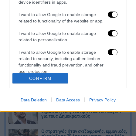
device identifiers in apps.
facto αρχές των Ταλιμπάν».
I want to allow Google to enable storage
Τα
κονδύλια
της ΕΕ θα συνεχίσουν να
related to functionality of the website or app.
διοχετεύονται μέσω των υπηρεσιών του
ΟΗΕ, της Παγκόσμιας Τράπεζας και των
I want to allow Google to enable storage
related to personalization.
διεθνών μη κυβερνητικών οργανώσεων που
εργάζονται επιτόπου. Η οικονομική στήριξη
I want to allow Google to enable storage
αποσκοπεί στην παροχή βοήθειας για τις
related to security, including authentication
βασικές ανάγκες του αφγανικού λαού, στον
functionality and fraud prevention, and other
user protection.
απόηχο των ανησυχητικών προκλήσεων που
CONFIRM
αντιμετωπίζει στη χώρα.
Διαβάστε ακόμη
Data Deletion
Data Access
Privacy Policy
Από το Μίσιγκαν στον Λευκό Οίκο: Τι
σημαίνει η νίκη του Αμπντούλ Ελ-Σαγέντ
για τους Δημοκρατικούς
O στρατηγός ήταν σχιζοφρενής, εμμονικός,