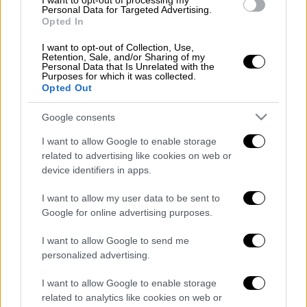
I want to opt-out of processing my
αρχής «για τις γυναίκες από τις γυναίκες».
Personal Data for Targeted Advertising.
Αυτή η αρχή διασφαλίζει ότι τα
κορίτσια
και
Opted In
οι
γυναίκες
του Αφγανιστάν
συμμετέχουν σε
I want to opt-out of Collection, Use,
όλες τις πτυχές της αλυσίδας παροχής
Retention, Sale, and/or Sharing of my
Personal Data that Is Unrelated with the
βοήθειας.
Purposes for which it was collected.
Opted Out
Μιλώντας στη Νέα Υόρκη, η Επίτροπος για
Google consents
τις Διεθνείς Συνεργασίες, Γιούτα
Γιουρπιλάινεν, είπε: «Γνωρίζουμε πόσο
I want to allow Google to enable storage
δύσκολο ήταν να αντιμετωπίσουμε την
related to advertising like cookies on web or
device identifiers in apps.
ολοένα και πιο σοβαρή κατάσταση στο
Αφγανιστάν. Ωστόσο, κατά τους τελευταίους
I want to allow my user data to be sent to
έξι μήνες η διεθνής κοινότητα έχει βρει
Google for online advertising purposes.
έναν τρόπο να παρέχει την
αναγκαία
I want to allow Google to send me
υποστήριξη σε γυναίκες, κορίτσια
και άλλες
personalized advertising.
ευάλωτες ομάδες
. Αυτή η υποστήριξη
προσφέρει λύσεις βιοπορισμού για
I want to allow Google to enable storage
εκατομμύρια, ενώ δεν αναγνωρίζει τις de
related to analytics like cookies on web or