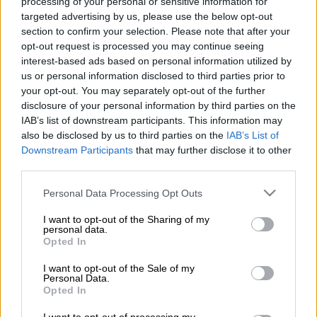
processing of your personal or sensitive information for
targeted advertising by us, please use the below opt-out
Προσθέστε το ΕΘΝΟΣ στη Google
section to confirm your selection. Please note that after your
opt-out request is processed you may continue seeing
interest-based ads based on personal information utilized by
Η Ευρωπαϊκή Ένωση συμφώνησε να
us or personal information disclosed to third parties prior to
αποδεσμεύσει βοήθεια ύψους
140
your opt-out. You may separately opt-out of the further
εκατομμυρίων ευρώ
για
βασικές ανάγκες
και
disclosure of your personal information by third parties on the
IAB’s list of downstream participants. This information may
βιοποριστικά μέσα
στους τομείς της
also be disclosed by us to third parties on the
IAB’s List of
εκπαίδευσης
, της
υγείας
, της
γεωργίας
και
Downstream Participants
that may further disclose it to other
της οικονομικής
χειραφέτησης
των
third parties.
γυναικών
στο
Αφγανιστάν
.
Please note that this website/app uses one or more Google
Personal Data Processing Opt Outs
services and may gather and store information including but
Η απόφαση να
αποδεσμευτούν τα κεφάλαια
,
not limited to your visit or usage behaviour. You may click to
I want to opt-out of the Sharing of my
τα οποία έχουν παγώσει από τον Δεκέμβριο
personal data.
grant or deny consent to Google and its third-party tags to
Opted In
του 2022 ως απάντηση στην
απόφαση των
use your data for below specified purposes in below Google
Ταλιμπάν να απαγορεύσουν στις γυναίκες να
consent section.
I want to opt-out of the Sale of my
Personal Data.
εργάζονται σε ΜΚΟ
, έρχεται μετά από έξι
Opted In
μήνες παρακολούθησης και αξιολόγησης της