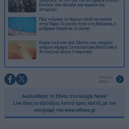
πλησίαζε τα 75 όταν τον αντάμωσε η δόξα –
Εκείνος που άλλαξε την πορεία της
Ιστορίας!
Πώς πνίγηκε το 4χρονο παιδί σε πισίνα
στην Πάρο: Οι γονείς ήταν στη θάλασσα, ο
μπάρμαν έπεσε να το σώσει
Εκρηκτικό κοκτέιλ ζέστης και ισχυρών
ανέμων σήμερα: Σε κατάσταση Red Code η
Αττική και άλλες 5 περιοχές
επόμενο
άρθρο
Ακολούθησε το Έθνος στο Google News!
Live όλες οι εξελίξεις λεπτό προς λεπτό, με την
υπογραφή του www.ethnos.gr