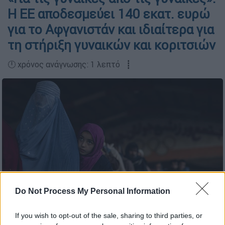
Η ΕΕ αποδεσμεύει 140 εκατ. ευρώ
για το Αφγανιστάν και ιδιαίτερα για
τη στήριξη γυναικών και κοριτσιών
🕛 χρόνος ανάγνωσης: 1 λεπτό ┋
Do Not Process My Personal Information
Γυναίκες στην ουρά για να λάβουν χρήματα από το Παγκόσμιο
Πρόγραμμα Επισιτισμού στην Καμπούλ / AP
If you wish to opt-out of the sale, sharing to third parties, or