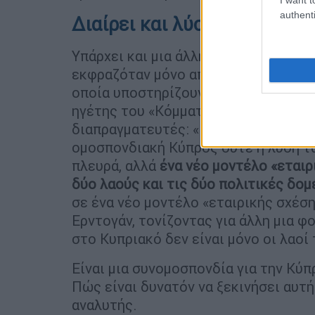
authenti
Διαίρει και λύσε το έτσι
Υπάρχει και μια άλλη άποψη, κατά το
εκφραζόταν μόνο από Βρετανούς διπ
οποία υποστηρίζουν ορισμένοι εξέχο
ηγέτης του «Κόμματος του Λαού», Κο
διαπραγματευτές: «Η πιθανή λύση στο
ομοσπονδιακή Κύπρος ούτε η λύση τω
πλευρά, αλλά
ένα νέο μοντέλο «εταιρ
δύο λαούς και τις δύο πολιτικές δομ
σε ένα νέο μοντέλο «εταιρικής σχέση
Ερντογάν, τονίζοντας για άλλη μια φ
στο Κυπριακό δεν είναι μόνο οι λαοί 
Είναι μια συνομοσπονδία για την Κύπ
Πώς είναι δυνατόν να ξεκινήσει αυτή
αναλυτής.