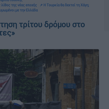
 εμπιστοσύνης
 λίθος της νέας εποχής
📌 Η Τουρκία θα δεχτεί τη Χάγη;
θυμωμένοι με την Ελλάδα
ήτηση τρίτου δρόμου στο
τες»