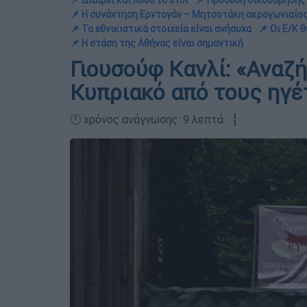
📌 Διαίρει και λύσε το έτσι
📌 Πρόθεση οικοδόμησης
📌 Η συνάντηση Ερντογάν – Μητσοτάκη ακρογωνιαίος
📌 Τα εθνικιστικά στοιχεία είναι ανήσυχα
📌 Οι Ε/Κ 
📌 Η στάση της Αθήνας είναι σημαντική
Γιουσούφ Κανλί: «Αναζ
Κυπριακό από τους ηγέ
🕛 χρόνος ανάγνωσης: 9 λεπτά ┋