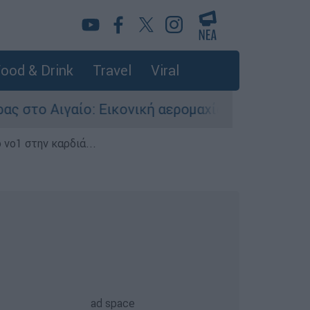
ood & Drink
Travel
Viral
ο: Εικονική αερομαχία ανάμεσα σε ελληνικά κα
 νο1 στην καρδιά...