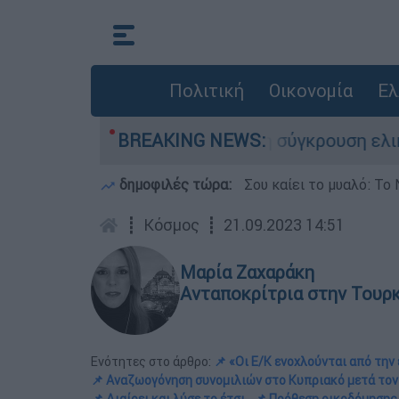
Πολιτική
Οικονομία
Ελ
υ έχασε τη ζωή του στη σύγκρουση ελικοπτέρων
BREAKING NEWS:
δημοφιλές τώρα:
Σου καίει το μυαλό: Το 
┋
Κόσμος
┋
21.09.2023 14:51
Μαρία Ζαχαράκη
Ανταποκρίτρια στην Τουρ
Ενότητες στο άρθρο:
📌 «Οι Ε/Κ ενοχλούνται από τη
📌 Αναζωογόνηση συνομιλιών στο Κυπριακό μετά το