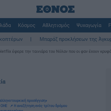
λάδα
Κόσμος
Αθλητισμός
Ψυχαγωγία
F
Μπαράζ προκλήσεων της Άγκυρας στο Αιγαί
Netflix έφερε την ταινιάρα του Νόλαν που οι φαν έχουν κρυφό
κία
ν ελληνοτουρκική προσέγγιση»
ν ΟΗΕ
📌 Η αναζήτηση ενός τρίτου δρόμου