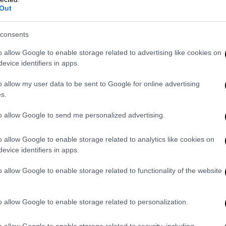
οι συνομιλίες για το Κυπριακό δεν θα
Out
και αν το κάνουν, οι πιθανότητες επιτυχίας
consents
o allow Google to enable storage related to advertising like cookies on
έας του ΟΗΕ, Αντόνιο Γκουτέρες, παρά τις
evice identifiers in apps.
Ε/Κ' ηγέτης, Νίκος Χριστοδουλίδης,
δεν
μιας νέας διαδικασίας ή ακόμη και στον
o allow my user data to be sent to Google for online advertising
υ για την Κύπρο
, εάν οι πιθανότητες
s.
to allow Google to send me personalized advertising.
ολιτείες της Αμερικής όσο και από την
o allow Google to enable storage related to analytics like cookies on
 των συνομιλιών για την Κύπρο από το
evice identifiers in apps.
χίζονται. Αν και αυτή είναι η επίσημη
γνωρίζουν ότι ο πρόεδρος Ερντογάν δεν
o allow Google to enable storage related to functionality of the website
 λύση στο νησί. Μάλιστα, ο Ερντογάν στην
γνώριση της «Τουρκικής Δημοκρατίας της
o allow Google to enable storage related to personalization.
διπλωμάτες υποστηρίζουν ότι μια λύση δύο
δεν την αποδεχθεί η 'Ε/Κ' πλευρά».
o allow Google to enable storage related to security, including