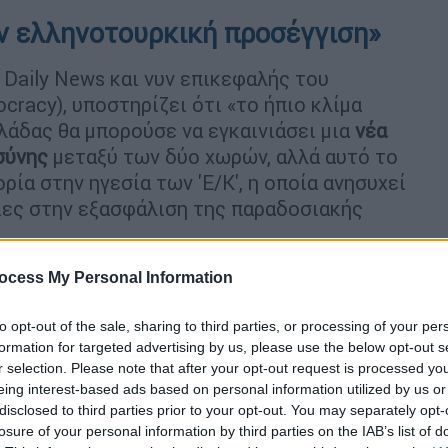
ην ελληνοτουρκική προσέγγιση»
 Daily News και νυν επικεφαλής του
racy), υποστηρίζει ότι «το ήπιο κλίμα
λάδας θα μπορούσε να εγκαινιάσει μια
νέα
σύνης
μεταξύ των δύο χωρών, αλλά αυτό το
ρία στην ηγεσία των 'Ε/Κ', η οποία ανησυχεί
ίες στην εξασφάλιση της παραδοσιακής
ocess My Personal Information
to opt-out of the sale, sharing to third parties, or processing of your per
formation for targeted advertising by us, please use the below opt-out s
 συνάντηση Μητσοτάκη - Ερντογάν:
r selection. Please note that after your opt-out request is processed y
ιώσει τις σχέσεις με τις ΗΠΑ»
eing interest-based ads based on personal information utilized by us or
disclosed to third parties prior to your opt-out. You may separately opt-
losure of your personal information by third parties on the IAB’s list of