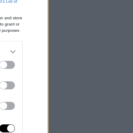
B’s List of
er and store
to grant or
ed purposes