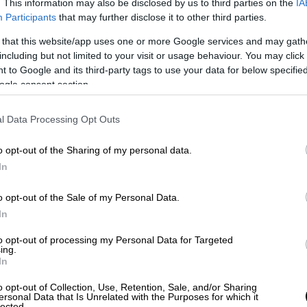
. This information may also be disclosed by us to third parties on the
IA
Participants
that may further disclose it to other third parties.
στο Κυπριακό μετά τον ΟΗΕ
 that this website/app uses one or more Google services and may gath
including but not limited to your visit or usage behaviour. You may click 
νλί βλέπει πάντως προσπάθειες
 to Google and its third-party tags to use your data for below specifi
ο Κυπριακό, οι οποίες αναμένεται να
ogle consent section.
του ΟΗΕ και αναμένεται να μετατραπούν σε
incremental»
(σταδιακά εντεινόμενης)
l Data Processing Opt Outs
 μιας συνολικής λύσης
, με πακέτα
τας από πιο μικρά.
o opt-out of the Sharing of my personal data.
In
ρόμου
o opt-out of the Sale of my Personal Data.
ηρίζει ότι «λόγω του χάσματος μεταξύ των
In
και της άκαμπτης τοποθέτησής τους στις
to opt-out of processing my Personal Data for Targeted
ρέπει να αναζητηθούν στο νησί άλλοι τρόποι
ing.
In
 ομοσπονδιακή λύση που υπερασπίζονται οι
υ ΟΗΕ, ή τις φόρμουλες λύσης δύο κρατών
o opt-out of Collection, Use, Retention, Sale, and/or Sharing
ersonal Data that Is Unrelated with the Purposes for which it
ζεται πλήρως η Άγκυρα, γίνεται όλο και πιο
lected.