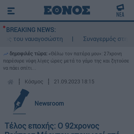
BREAKING NEWS:
λος του ναυαγοσώστη
Συναγερμός στην Κάρ
δημοφιλές τώρα:
«Θέλω τον πατέρα μου»: 27χρονη
παρέσυρε νύφη λίγες ώρες μετά το γάμο της και ζητούσε
να πάει σπίτι...
┋
Κόσμος
┋
21.09.2023 18:15
Newsroom
Τέλος εποχής: Ο 92χρονος