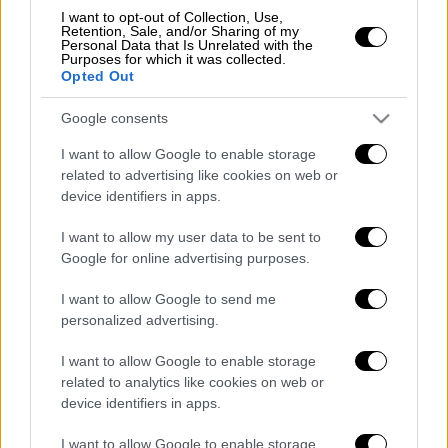
περιήλθε σε γνώση του Reuters.
I want to opt-out of Collection, Use,
Retention, Sale, and/or Sharing of my
Personal Data that Is Unrelated with the
«Έχουμε κάθε λόγο να είμαστε αισιόδοξοι
Purposes for which it was collected.
Opted Out
για τα επόμενα χρόνια - εγώ σίγουρα είμαι,
και σκοπεύω να είμαι εδώ για να συμμετέχω
Google consents
σε όσα έρχονται. Αλλά η μάχη για την
I want to allow Google to enable storage
ελευθερία του λόγου
και, εν τέλει, την
related to advertising like cookies on web or
ελευθερία της σκέψης, δεν ήταν ποτέ πιο
device identifiers in apps.
έντονη»
, ανέφερε.
I want to allow my user data to be sent to
Η αποχώρηση του Ρούπερτ Μέρντοχ θα
Google for online advertising purposes.
τεθεί σε ισχύ στην επόμενη γενική
I want to allow Google to send me
συνέλευση των μετόχων των δύο εταιρειών
personalized advertising.
στα μέσα Νοεμβρίου, αναφέρεται στην
ανακοίνωση των Fox News και News Corp.
Ο
I want to allow Google to enable storage
related to analytics like cookies on web or
Ρούπερτ Μέρντοχ θα γίνει τότε επίτιμος
device identifiers in apps.
πρόεδρος των δύο ομίλων.
I want to allow Google to enable storage