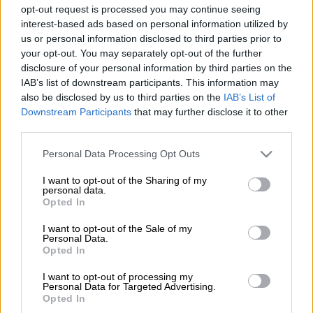
opt-out request is processed you may continue seeing
interest-based ads based on personal information utilized by
Ο μεγιστάνας των μέσων ενημέρωσης
us or personal information disclosed to third parties prior to
Ρούπερτ Μέρντοχ
,
92 ετών, ανακοίνωσε ότι
your opt-out. You may separately opt-out of the further
θα αποχωρήσει από την προεδρία της Fox
disclosure of your personal information by third parties on the
IAB’s list of downstream participants. This information may
Corporation, μητρικής εταιρείας του
also be disclosed by us to third parties on the
IAB’s List of
αμερικανικού δικτύου
Fox News,
και της
Downstream Participants
that may further disclose it to other
News Corp, και θα δώσει τη σκυτάλη στον
third parties.
γιο του, Λάχλαν.
Please note that this website/app uses one or more Google
Personal Data Processing Opt Outs
services and may gather and store information including but
Σε επιστολή του προς εργαζομένους της Fox
not limited to your visit or usage behaviour. You may click to
I want to opt-out of the Sharing of my
Corp και της News Corp,
γνωστοποιώντας
personal data.
grant or deny consent to Google and its third-party tags to
Opted In
την παραίτησή του, ο ίδιος τόνισε πως οι
use your data for below specified purposes in below Google
εταιρείες έχουν «ακμαία υγεία, όπως και
consent section.
I want to opt-out of the Sale of my
Personal Data.
εγώ».
Opted In
«Οι ευκαιρίες μας υπερβαίνουν κατά πολύ
I want to opt-out of processing my
Personal Data for Targeted Advertising.
τις εμπορικές μας προκλήσεις», δήλωσε ο
Opted In
Ρούπερτ Μέρντοχ στην
επιστολή
που