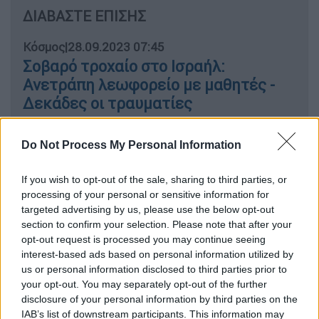
ΔΙΑΒΑΣΤΕ ΕΠΙΣΗΣ
Κόσμος
|
28.09.2023 07:45
Σοβαρό τροχαίο στο Ισραήλ:
Ανετράπη λεωφορείο με μαθητές -
Δεκάδες οι τραυματίες
Do Not Process My Personal Information
A Customs Warehouse near the
If you wish to opt-out of the sale, sharing to third parties, or
International Airport in the
processing of your personal or sensitive information for
Uzbekistan Capital of Tashkent is
targeted advertising by us, please use the below opt-out
section to confirm your selection. Please note that after your
reported to have Exploded earlier
opt-out request is processed you may continue seeing
tonight after a Storage Building filled
interest-based ads based on personal information utilized by
with Electric Cars and Batteries was
us or personal information disclosed to third parties prior to
possibly struck by Lightning; the
your opt-out. You may separately opt-out of the further
Shockwave from the Explosion is
disclosure of your personal information by third parties on the
IAB’s list of downstream participants. This information may