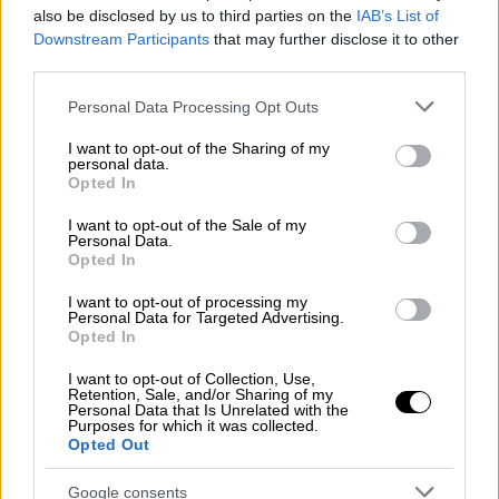
said to…
also be disclosed by us to third parties on the
IAB’s List of
pic.twitter.com/IAWsbHw4ud
Downstream Participants
that may further disclose it to other
third parties.
— OSINTdefender (@sentdefender)
Please note that this website/app uses one or more Google
September 28, 2023
Personal Data Processing Opt Outs
services and may gather and store information including but
not limited to your visit or usage behaviour. You may click to
I want to opt-out of the Sharing of my
«Ιατρική φροντίδα παρέχεται στους
personal data.
grant or deny consent to Google and its third-party tags to
τραυματίες», ανακοίνωσε το υπουργείο
Opted In
use your data for below specified purposes in below Google
Υγείας στο Telegram, χωρίς να διευκρινίζει
consent section.
I want to opt-out of the Sale of my
τον αριθμό τους. Ωστόσο, πρόσθεσε ότι
δεν
Personal Data.
Opted In
υπάρχουν «σοβαρά τραυματίες»
.
I want to opt-out of processing my
Personal Data for Targeted Advertising.
Current look at the site of the
Opted In
explosion in Tashkent,Uzbekistan
#Uzbekistan
#explosion
#Tashkent
I want to opt-out of Collection, Use,
Retention, Sale, and/or Sharing of my
pic.twitter.com/cVFJ3X5tie
Personal Data that Is Unrelated with the
Purposes for which it was collected.
Opted Out
— North X (@__NorthX)
September
28, 2023
Google consents