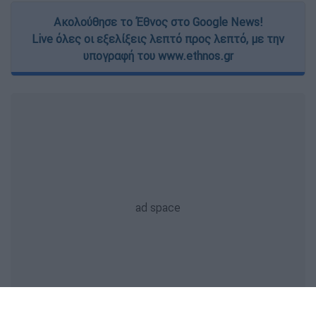
Ακολούθησε το Έθνος στο Google News!
Live όλες οι εξελίξεις λεπτό προς λεπτό, με την
υπογραφή του www.ethnos.gr