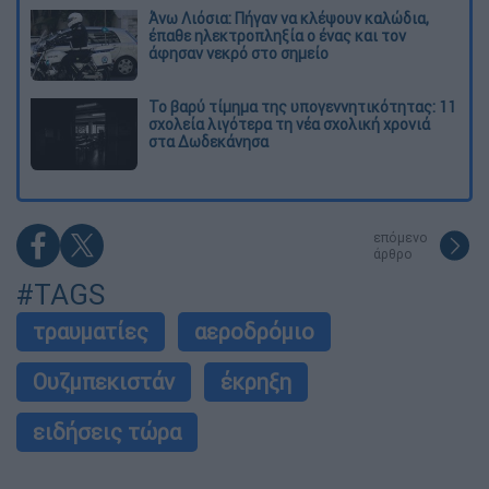
Άνω Λιόσια: Πήγαν να κλέψουν καλώδια,
έπαθε ηλεκτροπληξία ο ένας και τον
άφησαν νεκρό στο σημείο
Το βαρύ τίμημα της υπογεννητικότητας: 11
σχολεία λιγότερα τη νέα σχολική χρονιά
στα Δωδεκάνησα
επόμενο
άρθρο
#TAGS
τραυματίες
αεροδρόμιο
Ουζμπεκιστάν
έκρηξη
ειδήσεις τώρα