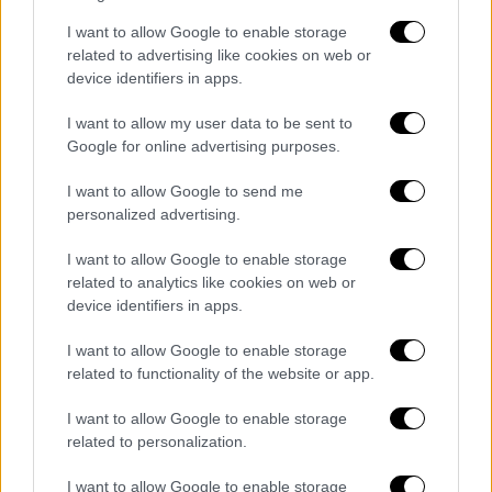
I want to allow Google to enable storage
Από την πλευρά του στέλεχος του
related to advertising like cookies on web or
νοσοκομείου της Τασκένδης δήλωσε ότι
device identifiers in apps.
εκεί διακομίστηκαν «δέκα τραυματίες, εκ
των οποίων ένας σε σοβαρή κατάσταση».
I want to allow my user data to be sent to
Google for online advertising purposes.
Big explosion occurred at a customs
I want to allow Google to send me
warehouse in the capital of
personalized advertising.
Uzbekistan, Tashkent.
I want to allow Google to enable storage
related to analytics like cookies on web or
According to preliminary information,
device identifiers in apps.
electric vehicles and lithium batteries
were stored in the warehouse.
I want to allow Google to enable storage
pic.twitter.com/BuzeSwfTZ8
related to functionality of the website or app.
— The Poll Lady (@ThePollLady)
I want to allow Google to enable storage
related to personalization.
September 28, 2023
I want to allow Google to enable storage