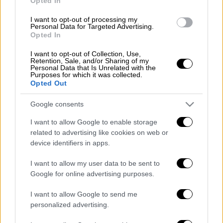
να κρατηθεί από τον σωλήνα του
Opted In
θερμοσίφωνα. Ήταν πολύ δυνατός».
I want to opt-out of processing my
Personal Data for Targeted Advertising.
Ο πύθωνας πιστεύεται ότι εγκαταλείφθηκε
Opted In
εκεί κοντά από τον πραγματικό του
I want to opt-out of Collection, Use,
ιδιοκτήτη. Το ζώο δεν υπέστη καμία βλάβη
Retention, Sale, and/or Sharing of my
Personal Data that Is Unrelated with the
κατά την απομάκρυνσή του και μεταφέρθηκε
Purposes for which it was collected.
Opted Out
αμέσως στο νοσοκομείο Άγριας Ζωής του
Έσεξ.
Google consents
Αυτή δεν είναι πρώτη φορά που
πύθωνας
I want to allow Google to enable storage
έχει βρεθεί να τριγυρνάει τους δρόμους της
related to advertising like cookies on web or
device identifiers in apps.
Αγγλίας
, καθώς η εγκατάλειψη αυτών των
ζώων είναι κοινό φαινόμενο καθώς πολλοί
I want to allow my user data to be sent to
τους αγοράζουν πολλές φορές παρορμητικά,
Google for online advertising purposes.
ή όταν είναι νεογνά και χαριτωμένα, αλλά
I want to allow Google to send me
καταλαβαίνουν γρήγορα πως δεν μπορούν να
personalized advertising.
διαχειριστούν τόσο επικίνδυνα ζώα.