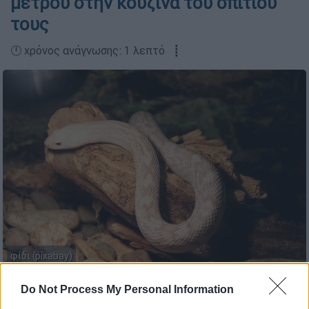
μέτρου στην κουζίνα του σπιτιού
τους
🕛 χρόνος ανάγνωσης: 1 λεπτό ┋
φίδι (pixabay)
Do Not Process My Personal Information
Προσθέστε το ΕΘΝΟΣ στη Google