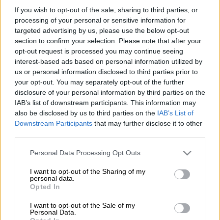
If you wish to opt-out of the sale, sharing to third parties, or
Σοκ έπαθε οικογένεια στη
Βρετανία
όταν
processing of your personal or sensitive information for
targeted advertising by us, please use the below opt-out
ανακάλυψε ότι ένα
φίδι
1,5 μέτρου είχε βρει
section to confirm your selection. Please note that after your
καταφύγιο στην
κουζίνα
του σπιτιού τους.
opt-out request is processed you may continue seeing
Σύμφωνα με τη
New York Post,
το τεράστιο
interest-based ads based on personal information utilized by
φίδι ανακάλυψε η
νταντά
της οικογένειας
us or personal information disclosed to third parties prior to
your opt-out. You may separately opt-out of the further
και
αμέσως κάλεσε τον Βασιλικό Σύλλογο
disclosure of your personal information by third parties on the
για την Πρόληψη της Βίας κατά των Ζώων
IAB’s list of downstream participants. This information may
(RSPCA), του οποίου ειδική
διασώστρια
also be disclosed by us to third parties on the
IAB’s List of
έσπευσε για να απομακρύνει με ασφάλεια το
Downstream Participants
that may further disclose it to other
third parties.
ερπετό.
Please note that this website/app uses one or more Google
Personal Data Processing Opt Outs
Περιγράφοντας την επιχείρηση η
services and may gather and store information including but
διασώστρια
Άμπιγκειλ
Κάμπελ
δήλωσε: «Τον
not limited to your visit or usage behaviour. You may click to
I want to opt-out of the Sharing of my
personal data.
έσπρωξα ελαφρά για να δω αν ήταν
grant or deny consent to Google and its third-party tags to
Opted In
use your data for below specified purposes in below Google
επιθετικός, αλλά ήταν πολύ ήρεμος και με
consent section.
I want to opt-out of the Sale of my
άφησε να τον σηκώσω, αν και προσπαθούσε
Personal Data.