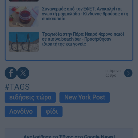
Συναγερμός από τον ΕΦΕΤ: Ανακαλείται
γνωστή μαρμελάδα - Κίνδυνος θραύσης στη
συσκευασία
Τραγωδία στην Πάρο: Νεκρό 4χρονο παιδί
σε πισίνα beach bar - Προσήχθησαν
ιδιοκτήτης και γονείς
επόμενο
άρθρο
#TAGS
ειδήσεις τώρα
New York Post
Λονδίνο
φίδι
Ακολούθησε το Έθνος στο Google News!