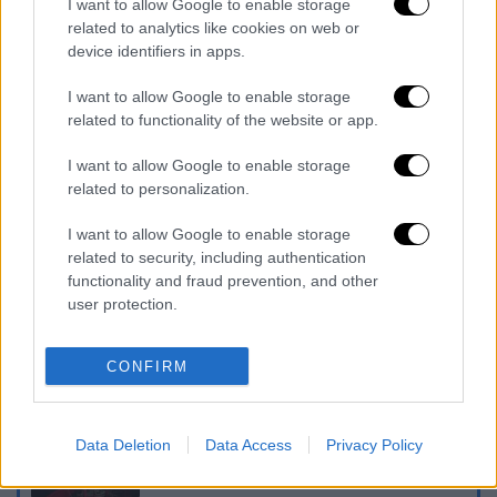
I want to allow Google to enable storage
related to analytics like cookies on web or
device identifiers in apps.
I want to allow Google to enable storage
related to functionality of the website or app.
video
I want to allow Google to enable storage
related to personalization.
I want to allow Google to enable storage
related to security, including authentication
functionality and fraud prevention, and other
Διαβάστε ακόμη
user protection.
Θρήνος για τον Λιονέλ Μέσι: Πέθανε στα 68
του χρόνια ο πατέρας του, Χόρχε
CONFIRM
Φωτιά στην Αττικοβοιωτία: Πώς στήθηκε η
Data Deletion
Data Access
Privacy Policy
μεγάλη επιχείρηση διάσωσης - 254 πολίτες
απομακρύνθηκαν διά θαλάσσης