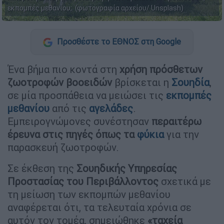
εκπομπές μεθανίου; (φωτογραφία αρχείου/ Unsplash)
Προσθέστε το ΕΘΝΟΣ στη Google
Ένα βήμα πιο κοντά στη
χρήση πρόσθετων
ζωοτροφών βοοειδών
βρίσκεται η
Σουηδία
,
σε μία προσπάθεια να μειώσει τις
εκπομπές
μεθανίου
από τις
αγελάδες
.
Εμπειρογνώμονες συνέστησαν
περαιτέρω
έρευνα στις πηγές
όπως τα
φύκια
για την
παρασκευή ζωοτροφών.
Σε έκθεση της
Σουηδικής Υπηρεσίας
Προστασίας του Περιβάλλοντος
σχετικά με
τη μείωση των εκπομπών μεθανίου
αναφέρεται ότι, τα τελευταία χρόνια σε
αυτόν τον τομέα, σημειώθηκε
«ταχεία