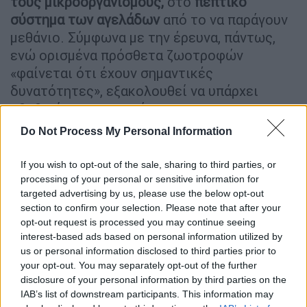
τους μικροοργανισμούς,
στο
πεπτικό
σύστημα των αγελάδων
από το να παράγουν
μεθάνιο. Σύμφωνα με την έρευνα, πάντως,
ενώ ορισμένα πρόσθετα ζωοτροφών
«φαίνεται ότι έχουν σημαντικές
δυνατότητες», εξακολουθεί να υπάρχει
αβεβαιότητα σχετικά με τις
μακροπρόθεσμες επιπτώσεις και
Do Not Process My Personal Information
παράγοντες που εμποδίζουν τη μεγαλύτερη
χρήση τους εντός των συστημάτων
If you wish to opt-out of the sale, sharing to third parties, or
παραγωγής. «Απαιτείται περαιτέρω έρευνα
processing of your personal or sensitive information for
targeted advertising by us, please use the below opt-out
και ανάλυση, τόσο όσον αφορά τα προϊόντα
section to confirm your selection. Please note that after your
που κυκλοφορούν σήμερα στο εμπόριο, όσο
opt-out request is processed you may continue seeing
και για την ανάπτυξη δυνητικών,
interest-based ads based on personal information utilized by
εναλλακτικών, μελλοντικών πρόσθετων
us or personal information disclosed to third parties prior to
your opt-out. You may separately opt-out of the further
ζωοτροφών», τονίζεται.
disclosure of your personal information by third parties on the
«Κλιματικά έξυπνες αγελάδες»
IAB’s list of downstream participants. This information may