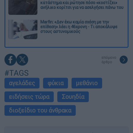
κατάστημα και ρώτησε πόσο «κοστίζει»
ανήλικο κορίτσι για να ασελγήσει πάνω του
Marfin: «Δεν έχω καμία σχέση με την
επίθεση» λέει η 46χρονη - Τι αποκάλυψε
στους αστυνομικούς
επόμενο
άρθρο
#TAGS
αγελάδες
φύκια
μεθάνιο
ειδήσεις τώρα
Σουηδία
διοξείδιο του άνθρακα