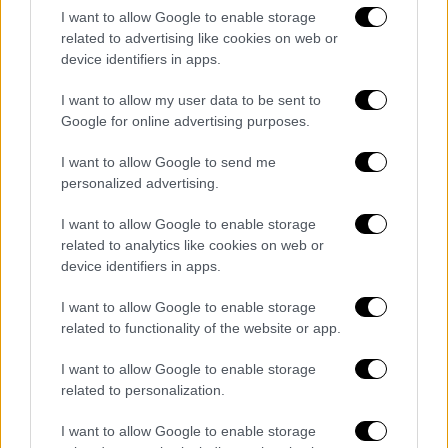
ισοδύναμου CO2 από μεθάνιο.
Εξ’ αυτών, οι
I want to allow Google to enable storage
2,9 εκατ. τόνοι προήλθαν από την διαδικασία
related to advertising like cookies on web or
device identifiers in apps.
της πέψης των βοοειδών. Η αναλύτρια για
το κλίμα στη Σουηδική Υπηρεσία
I want to allow my user data to be sent to
Προστασίας Περιβάλλοντος, Emma Carlen,
Google for online advertising purposes.
τόνισε: «πιστεύουμε ότι (τα πρόσθετα στις
I want to allow Google to send me
ζωοτροφές που μειώνουν την παραγωγή
personalized advertising.
μεθανίου) μπορούν αν είναι ένα μέτρο. Δεν
έχουμε πολλά άλλα “όπλα” εξίσου
I want to allow Google to enable storage
αποτελεσματικά, στο σημερινό επίπεδο
related to analytics like cookies on web or
device identifiers in apps.
παραγωγής. Πιστεύουμε, επιπλέον, ότι είναι
ακόμα αρκετά νέα τα ευρήματα και ότι
I want to allow Google to enable storage
πρέπει να διεξαχθούν περαιτέρω έρευνες,
related to functionality of the website or app.
προτού μπορούμε με βεβαιότητα να
I want to allow Google to enable storage
καταλήξουμε σε έναν σαφή, πολιτικό
related to personalization.
προγραμματισμό». Σύμφωνα με την ίδια, το
πρόσθετο κόστος που θα επέφεραν τέτοια
I want to allow Google to enable storage