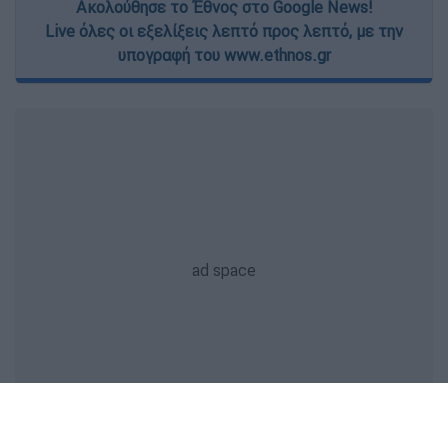
Ακολούθησε το Έθνος στο Google News!
Live όλες οι εξελίξεις λεπτό προς λεπτό, με την
υπογραφή του www.ethnos.gr