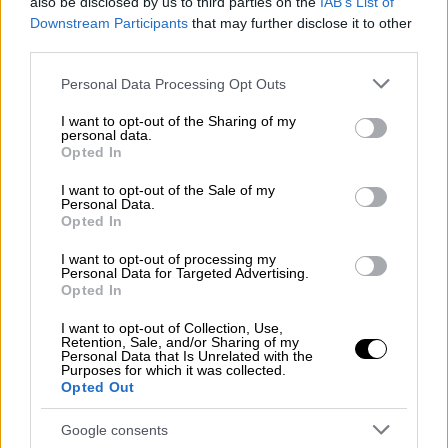
also be disclosed by us to third parties on the
IAB’s List of
Downstream Participants
that may further disclose it to other
Η μελέτη προτείνει, ως αποτέλεσμα των
third parties.
ευρημάτων της, την
ανάθεση, από την
κυβέρνηση, περαιτέρω διερεύνησης από τον
Please note that this website/app uses one or more Google
Personal Data Processing Opt Outs
services and may gather and store information including but
οργανισμό
και άλλες, αρμόδιες Αρχές.
not limited to your visit or usage behaviour. You may click to
I want to opt-out of the Sharing of my
Σύμφωνα με τους άξονές της, θα πρέπει να
personal data.
grant or deny consent to Google and its third-party tags to
Opted In
ληφθούν υπόψη οι κοινωνικοοικονομικές
use your data for below specified purposes in below Google
επιπτώσεις, η στήριξη του γεωργικού τομέα
consent section.
I want to opt-out of the Sale of my
Personal Data.
και άλλων σταδίων της τροφικής αλυσίδας,
Opted In
η βελτίωση της έρευνας, οι καινοτόμες
I want to opt-out of processing my
πρωτοβουλίες αλλά και η διαφορετικότητα,
Personal Data for Targeted Advertising.
σε κάθε ράτσα βοοειδών όσον αφορά στην
Opted In
παραγωγή μεθανίου. Κάπως έτσι,
I want to opt-out of Collection, Use,
καταλήγουν οι ειδικοί, θα έχουμε «κλιματικά
Retention, Sale, and/or Sharing of my
Personal Data that Is Unrelated with the
έξυπνες αγελάδες».
Purposes for which it was collected.
Opted Out
Το 2021, από τον γεωργικό τομέα της
Google consents
Σουηδίας
, παράχθηκαν 3,6 εκατ. τόνοι