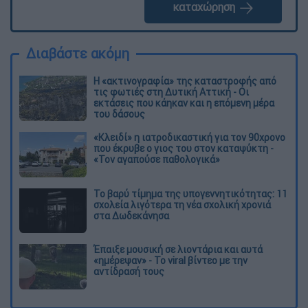
καταχώρηση
Διαβάστε ακόμη
Η «ακτινογραφία» της καταστροφής από
τις φωτιές στη Δυτική Αττική - Οι
εκτάσεις που κάηκαν και η επόμενη μέρα
του δάσους
«Κλειδί» η ιατροδικαστική για τον 90χρονο
που έκρυβε ο γιος του στον καταψύκτη -
«Τον αγαπούσε παθολογικά»
Το βαρύ τίμημα της υπογεννητικότητας: 11
σχολεία λιγότερα τη νέα σχολική χρονιά
στα Δωδεκάνησα
Έπαιξε μουσική σε λιοντάρια και αυτά
«ημέρεψαν» - Το viral βίντεο με την
αντίδρασή τους