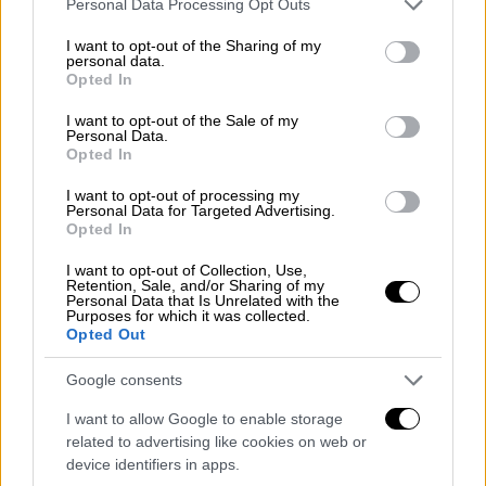
Personal Data Processing Opt Outs
services and may gather and store information including but
«Δυστυχώς, η πίστη μας στην ηγεσία του
not limited to your visit or usage behaviour. You may click to
I want to opt-out of the Sharing of my
personal data.
grant or deny consent to Google and its third-party tags to
Πανεπιστημίου έχει διαρραγεί και
δεν
Opted In
use your data for below specified purposes in below Google
μπορούμε να συνεχίσουμε να υποστηρίζουμε
consent section.
I want to opt-out of the Sale of my
το Χάρβαρντ και τις επιτροπές του»,
Personal Data.
ανέφερε το ζευγάρι σε δήλωσή του στο
Opted In
CNN.
I want to opt-out of processing my
Personal Data for Targeted Advertising.
Ο Ισραηλινός που βρίσκεται στην 80η θέση
Opted In
στη λίστα του Bloomberg με
I want to opt-out of Collection, Use,
τους δισεκατομμυριούχους, διαθέτει
Retention, Sale, and/or Sharing of my
Personal Data that Is Unrelated with the
περιουσία που αγγίζει τα 20 δισεκατομμύρια
Purposes for which it was collected.
Opted Out
δολάρια.
Google consents
Επιχειρηματίες θέλουν τα στοιχεία
τους
I want to allow Google to enable storage
related to advertising like cookies on web or
Σύμφωνα με τον Guardian που δημοσίευσε
device identifiers in apps.