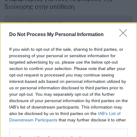
διοίκησης στην υπόθεση.
ΔΙΑΒΑΣΤΕ ΕΠΙΣΗΣ
Do Not Process My Personal Information
Κόσμος
|
14.10.2023 12:22
Η Χαμάς δημοσίευσε βίντεο
If you wish to opt-out of the sale, sharing to third parties, or
προπαγάνδας: Οι «μαχητές» της
processing of your personal or sensitive information for
φροντίζουν αιχμάλωτα παιδιά από το
targeted advertising by us, please use the below opt-out
section to confirm your selection. Please note that after your
Ισραήλ
opt-out request is processed you may continue seeing
interest-based ads based on personal information utilized by
Κόσμος
|
14.10.2023 09:37
us or personal information disclosed to third parties prior to
your opt-out. You may separately opt-out of the further
Ο Σωτήρης Δανέζης περιγράφει την
disclosure of your personal information by third parties on the
επίθεση στη Σντερότ - «Ακούγαμε τον
IAB’s list of downstream participants. This information may
εφιαλτικό ήχο, λίγα μέτρα θα
also be disclosed by us to third parties on the
IAB’s List of
μπορούσαν να αποβούν μοιραία»
Downstream Participants
that may further disclose it to other
third parties.
Please note that this website/app uses one or more Google