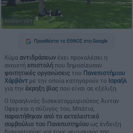
Χάρβαρντ (AP)
Προσθέστε το ΕΘΝΟΣ στη Google
Κύμα
αντιδράσεων
έχει προκαλέσει η
ανοιχτή
επιστολή
που δημοσίευσαν
φοιτητικές
οργανώσεις
του
Πανεπιστήμιου
Χάρβάντ
με την οποία κατηγορούν το
Ισραήλ
για την
έκρηξη
βίας
που είναι σε εξέλιξη.
Ο Ισραηλινός δισεκατομμυριούχος Άινταν
Οφερ και η σύζυγός του, Μπάτια,
παραιτήθηκαν από το εκτελεστικό
συμβούλιο του Πανεπιστημίου
ως ένδειξη
διαμαρτυρίας για τους χειρισμούς της