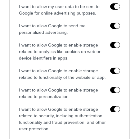
την επιστολή των φοιτητών, αρκετοί
I want to allow my user data to be sent to
Αμερικανοί επιχειρηματίες επικοινώνησαν
Google for online advertising purposes.
με την εφημερίδα, ζητώντας
να δοθούν στη
I want to allow Google to send me
δημοσιότητα τα ονόματα των φοιτητών
που
personalized advertising.
ανήκουν στους συλλόγους που υπογράφουν
την επιστολή, ώστε να ξέρουν οι
I want to allow Google to enable storage
μελλοντικοί εργοδότες τους τις απόψεις
related to analytics like cookies on web or
device identifiers in apps.
τους πάνω στο συγκεκριμένο ζήτημα.
I want to allow Google to enable storage
Ένας από αυτούς τους επιχειρηματίες είναι
related to functionality of the website or app.
ο Μπιλ Άκμαν, CEO της Pershing Square, ο
οποίος έγραψε σε ανάρτησή του στην
I want to allow Google to enable storage
πλατφόρμα X ότι όσοι υποστηρίζουν τις
related to personalization.
ενέργειες τρομοκρατών
πρέπει να το κάνουν
I want to allow Google to enable storage
ανοιχτά και να μην κρύβονται πίσω από έναν
related to security, including authentication
μεγάλο οργανισμό.
functionality and fraud prevention, and other
user protection.
Αντίστοιχα, ο Τζόναθαν Νίμαν, CEO της