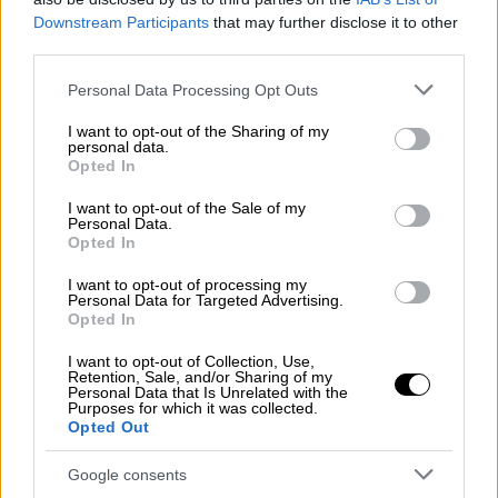
— Israeli Air Force (@IAFsite)
Downstream Participants
that may further disclose it to other
third parties.
October 22, 2023
Please note that this website/app uses one or more Google
Personal Data Processing Opt Outs
Εκτιμάται πως το όπλο μπορεί
να συμβάλει
services and may gather and store information including but
στη
μείωση του κινδύνου
απωλειών
μεταξύ
not limited to your visit or usage behaviour. You may click to
I want to opt-out of the Sharing of my
personal data.
grant or deny consent to Google and its third-party tags to
των αμάχων, διασφαλίζοντας ότι πλήττεται
Opted In
use your data for below specified purposes in below Google
μόνο ο προβλεπόμενος στόχος.
consent section.
I want to opt-out of the Sale of my
Personal Data.
Τα πυρομαχικά ακριβείας, αν και ακριβότερα
Opted In
από τα παραδοσιακά βλήματα,
μπορεί επίσης
I want to opt-out of processing my
να είναι πιο αποδοτικά σε μακροπρόθεσμη
Personal Data for Targeted Advertising.
Opted In
βάση
. Αυτό οφείλεται στο γεγονός ότι
πρέπει να
εκτοξευθούν λιγότερες σφαίρες
I want to opt-out of Collection, Use,
Retention, Sale, and/or Sharing of my
για να επιτευχθεί το επιθυμητό αποτέλεσμα,
Personal Data that Is Unrelated with the
Purposes for which it was collected.
μειώνοντας τη δαπάνη
πυρομαχικών
.
Opted Out
צה"ל תקף לפני זמן קצר מטרות צבאיות
Google consents
של ארגון הטרור חיזבאללה, ביניהם