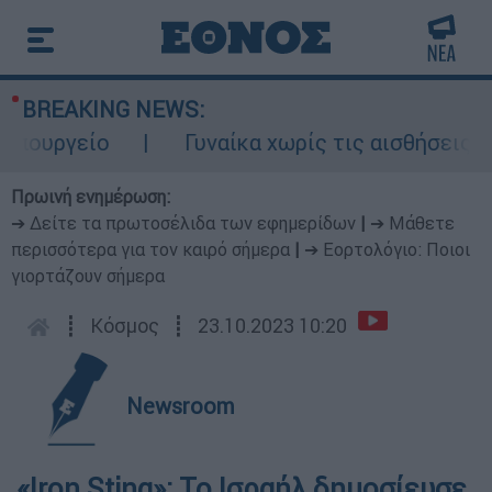
BREAKING NEWS:
ουργείο
Γυναίκα χωρίς τις αισθήσεις της
Πρωινή ενημέρωση:
➔ Δείτε τα πρωτοσέλιδα των εφημερίδων
|
➔ Μάθετε
περισσότερα για τον καιρό σήμερα
|
➔ Εορτολόγιο: Ποιοι
γιορτάζουν σήμερα
┋
Κόσμος
┋
23.10.2023 10:20
Newsroom
«Iron Sting»: Το Ισραήλ δημοσίευσε