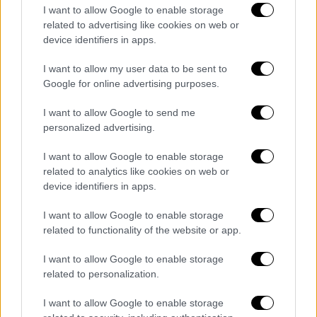
I want to allow Google to enable storage
מתחם צבאי ועמדת תצפית ששימשו את
related to advertising like cookies on web or
הארגון.
device identifiers in apps.
כמו כן, כלי טיס של חיל-האויר תקף
I want to allow my user data to be sent to
Google for online advertising purposes.
חוליית מחבלים שפעלה במרחב הגבול
והשמיד אמצעי לחימה שהיו ברשותה.
I want to allow Google to send me
pic.twitter.com/DycQIv6b1g
personalized advertising.
— Israeli Air Force (@IAFsite)
I want to allow Google to enable storage
October 22, 2023
related to analytics like cookies on web or
device identifiers in apps.
Σύμφωνα με τους Times of India, η γνώση ότι
I want to allow Google to enable storage
ο εχθρός διαθέτει ένα όπλο υψηλής
related to functionality of the website or app.
ακρίβειας μπορεί να έχει ψυχολογικό
αντίκτυπο καθώς μπορεί να μειώσει
το
I want to allow Google to enable storage
related to personalization.
ηθικό
και να δημιουργήσει
αβεβαιότητα
,
επηρεάζοντας ενδεχομένως τις
I want to allow Google to enable storage