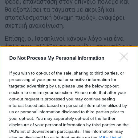
φέρει επανάσταση στον επίγειο πόλεμο και
θα εξοπλίσει τα τάγματα με ακριβή και
αποτελεσματική δύναμη πυρός», αναφέρει
σχετική ανακοίνωση.
Επίσης, οι Ισραηλινοί κάνουν λόγο για ένα
όπλο που «αλλάζει το παιχνίδι» στον πόλεμο
με τη Χαμάς.
Do Not Process My Personal Information
צה"ל תקף לפני זמן קצר שתי חוליות
If you wish to opt-out of the sale, sharing to third parties, or
מחבלים שזוהו בשטח לבנון, במרחב
processing of your personal or sensitive information for
מתת והר דב.
targeted advertising by us, please use the below opt-out
section to confirm your selection. Please note that after your
opt-out request is processed you may continue seeing
על פי החשד החוליה במתת התכוונה
interest-based ads based on personal information utilized by
לשגר טילי נ"ט לעבר שטח ישראל
us or personal information disclosed to third parties prior to
והחולייה בהר דב התכוונה לשגר רקטות.
your opt-out. You may separately opt-out of the further
שתי החוליות סוכלו בטרם ירו.
disclosure of your personal information by third parties on the
pic.twitter.com/qivLzr0aPd
IAB’s list of downstream participants. This information may
also be disclosed by us to third parties on the
IAB’s List of