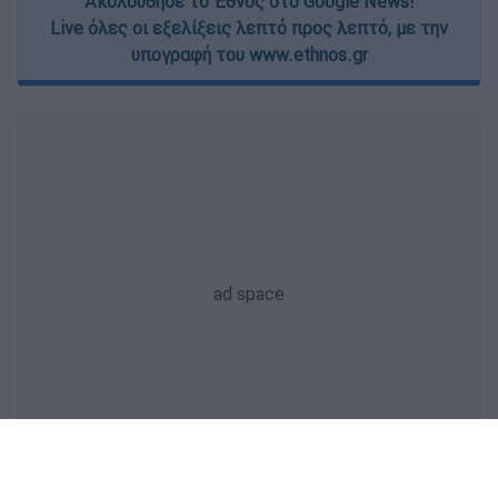
Ακολούθησε το Έθνος στο Google News!
Live όλες οι εξελίξεις λεπτό προς λεπτό, με την
υπογραφή του www.ethnos.gr