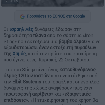
Iron Sting
Προσθέστε το ΕΘΝΟΣ στη Google
Οι
ισραηλινές
δυνάμεις έδωσαν στη
δημοσιότητα
πλάνα
από το σύστημα «Iron
Sting» που εκτοξεύει μια
βόμβα όλμου
για να
εξουδετερώσει έναν
εκτοξευτή πυραύλων
της
Χαμάς
,
κατά την πρώτη του επιχείρηση
που έγινε, χτες, Κυριακή, 22 Οκτωβρίου.
Το «Iron Sting» είναι ένας
κατευθυνόμενος
όλμος 120 χιλιοστών
που αναπτύχθηκε από
την
Elbit Systems
του Ισραήλ και οι ένοπλες
δυνάμεις της χώρας αναφέρουν πως έχει
«
πρωτοφανή ακρίβεια
» και «
εξαιρετικές
επιδόσεις
». «Η επιχειρησιακή του χρήση θα