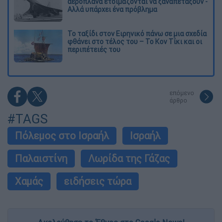
αεροπλάνα ετοιμάζονται να ξαναπετάξουν -
Αλλά υπάρχει ένα πρόβλημα
Το ταξίδι στον Ειρηνικό πάνω σε μια σχεδία
φθάνει στο τέλος του – Το Κον Τίκι και οι
περιπέτειές του
επόμενο
άρθρο
#TAGS
Πόλεμος στο Ισραήλ
Ισραήλ
Παλαιστίνη
Λωρίδα της Γάζας
Χαμάς
ειδήσεις τώρα