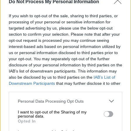
Do Not Process My Personal Information
σκοτώθηκαν
στη διάρκεια των τριών αυτών
εβδομάδων χερσαίων και αεροπορικών
If you wish to opt-out of the sale, sharing to third parties, or
επιθέσεων.
processing of your personal or sensitive information for
targeted advertising by us, please use the below opt-out
Οι δηλώσεις
section to confirm your selection. Please note that after your
opt-out request is processed you may continue seeing
Ο Ισραηλινός πρωθυπουργός Μπενιαμίν
interest-based ads based on personal information utilized by
us or personal information disclosed to third parties prior to
Νετανιάχου δήλωσε χθες, Δευτέρα, ότι δεν
your opt-out. You may separately opt-out of the further
θα συμφωνήσει σε κατάπαυση του πυρός στη
disclosure of your personal information by third parties on the
Γάζα. Ο εκπρόσωπος της αμερικανικής
IAB’s list of downstream participants. This information may
υπηρεσίας εθνικής ασφαλείας Τζον Κίρμπι
also be disclosed by us to third parties on the
IAB’s List of
Downstream Participants
that may further disclose it to other
από την πλευρά του σχολίασε ότι «η
Χαμάς
third parties.
είναι η μόνη που θα έβγαινε αυτή τη στιγμή
κερδισμένη
από αυτό».
Please note that this website/app uses one or more Google
Personal Data Processing Opt Outs
services and may gather and store information including but
Η Ρασίντα Τλάιμπ, μια Αμερικανοπαλαιστίνια
not limited to your visit or usage behaviour. You may click to
I want to opt-out of the Sharing of my
personal data.
grant or deny consent to Google and its third-party tags to
βουλευτής από τη Μινεσότα, ανέβασε χθες
Opted In
use your data for below specified purposes in below Google
στο X ένα
βίντεο
διάρκειας 90 λεπτών, στο
consent section.