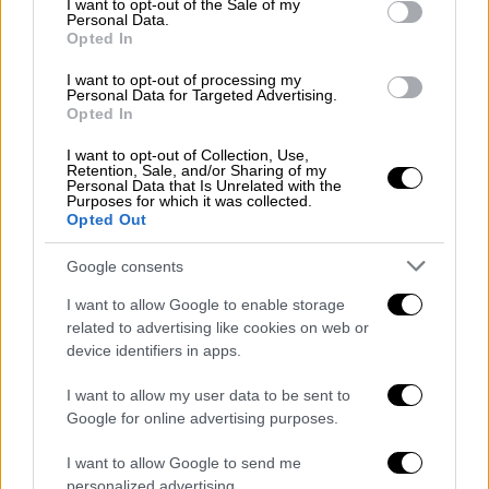
I want to opt-out of the Sale of my
οποίο καταγγέλλει την στήριξη που παρέχει
Personal Data.
Opted In
ο Μπάιντεν στην -όπως την αποκάλεσε-
«ισραηλινή εκστρατεία γενοκτονίας στην
I want to opt-out of processing my
Personal Data for Targeted Advertising.
Παλαιστίνη» προσθέτοντας: «
Μην βασίζεστε
Opted In
στην ψήφο μας
το 2024».
I want to opt-out of Collection, Use,
Retention, Sale, and/or Sharing of my
Σύμφωνα με τον Μπασίμ Ελκάρα,
Personal Data that Is Unrelated with the
εκτελεστικό διευθυντή του Συμβουλίου
Purposes for which it was collected.
Opted Out
Αμερικανοϊσλαμικών Σχέσεων του
Σακραμέντο Βάλεϊ (CAIR), οι μουσουλμανικές
Google consents
ψήφοι μπορεί να είναι κρίσιμες για την
I want to allow Google to enable storage
διεκδίκηση από τον Μπάιντεν δεύτερης
related to advertising like cookies on web or
θητείας και, όπως επισημαίνει, οι 16
device identifiers in apps.
εκλεκτορικές ψήφοι του Μίσιγκαν
I want to allow my user data to be sent to
κερδήθηκαν με μικρή διαφορά 2,6% το 2020.
Google for online advertising purposes.
Οι μουσουλμάνοι Αμερικανοί στη Μινεσότα,
I want to allow Google to send me
την οποία ο Μπάιντεν σχεδιάζει να
personalized advertising.