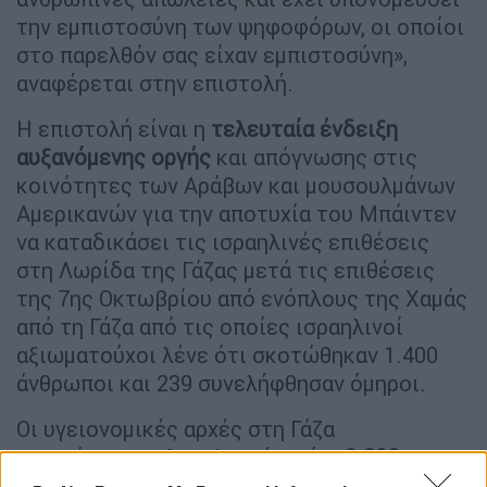
την εμπιστοσύνη των ψηφοφόρων, οι οποίοι
στο παρελθόν σας είχαν εμπιστοσύνη»,
αναφέρεται στην επιστολή.
Η επιστολή είναι η
τελευταία ένδειξη
αυξανόμενης οργής
και απόγνωσης στις
κοινότητες των Αράβων και μουσουλμάνων
Αμερικανών για την αποτυχία του Μπάιντεν
να καταδικάσει τις ισραηλινές επιθέσεις
στη Λωρίδα της Γάζας μετά τις επιθέσεις
της 7ης Οκτωβρίου από ενόπλους της Χαμάς
από τη Γάζα από τις οποίες ισραηλινοί
αξιωματούχοι λένε ότι σκοτώθηκαν 1.400
άνθρωποι και 239 συνελήφθησαν όμηροι.
Οι υγειονομικές αρχές στη Γάζα
ανακοίνωσαν χθες, Δευτέρα, ότι
8.306
άνθρωποι
, περιλαμβανομένων 3.457 παιδιών,