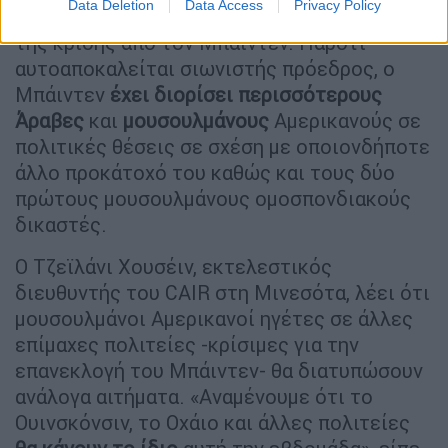
Data Deletion
Data Access
Privacy Policy
που ανησυχούν για τον τρόπο διαχείρισης
της κρίσης από τον Μπάιντεν. Παρότι
αυτοαποκαλείται σιωνιστής πρόεδρος, ο
Μπάιντεν
έχει διορίσει περισσότερους
Άραβες
και
μουσουλμάνους
Αμερικανούς σε
πολιτικές θέσεις σε σχέση με οποιονδήποτε
άλλο προκάτοχό του καθώς και τους δύο
πρώτους μουσουλμάνους ομοσπονδιακούς
δικαστές.
Ο Τζεϊλάνι Χουσέιν, εκτελεστικός
διευθυντής του CAIR στη Μινεσότα, λέει ότι
μουσουλμάνοι Αμερικανοί ηγέτες σε άλλες
επίμαχες πολιτείες -κρίσιμες για την
επανεκλογή του Μπάιντεν- θα διατυπώσουν
ανάλογα αιτήματα. «Αναμένουμε ότι το
Ουινσκόνσιν, το Οχάιο και άλλες πολιτείες