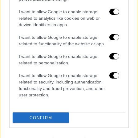
επισκεφθεί αύριο, Τετάρτη, εξέδωσαν την
περασμένη εβδομάδα τελεσίγραφο για
I want to allow Google to enable storage
related to analytics like cookies on web or
εκεχειρία με καταληκτική ημερομηνία
device identifiers in apps.
σήμερα το μεσημέρι. Έχουν πει ότι
προγραμματίζουν διαδήλωση διαμαρτυρίας
I want to allow Google to enable storage
για αύριο, Τετάρτη, όταν ο πρόεδρος θα
related to functionality of the website or app.
επισκεφθεί την πολιτεία τους.
I want to allow Google to enable storage
related to personalization.
Το επιτελείο επανεκλογής του Μπάιντεν
δεν έκανε
κάποιο
σχόλιο
.
I want to allow Google to enable storage
related to security, including authentication
Ο Μπάιντεν πραγματοποίησε την περασμένη
functionality and fraud prevention, and other
Πέμπτη συνάντηση με μουσουλμάνους
user protection.
ηγέτες, όπως δήλωσε αξιωματούχος του
Λευκού Οίκου, προσθέτοντας ότι
αξιωματούχοι της κυβέρνησής του
CONFIRM
συνεχίζουν να έχουν επαφές με μέλη της
αραβικής και μουσουλμανικής κοινότητας,