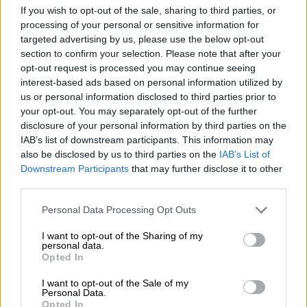
If you wish to opt-out of the sale, sharing to third parties, or
processing of your personal or sensitive information for
targeted advertising by us, please use the below opt-out
section to confirm your selection. Please note that after your
opt-out request is processed you may continue seeing
interest-based ads based on personal information utilized by
"
Δυστυχώς, η Δύση, ιδίως η Αμερική,
us or personal information disclosed to third parties prior to
εξακολουθεί να τα βλέπει ανάποδα. Ο
your opt-out. You may separately opt-out of the further
disclosure of your personal information by third parties on the
Νετανιάχου είναι τελειωμένος. Το όλο θέμα
IAB’s list of downstream participants. This information may
είναι η στάση εκείνων που θα σταθούν στο
also be disclosed by us to third parties on the
IAB’s List of
πλευρό των δικαίων. Μην είστε
Downstream Participants
that may further disclose it to other
διαφορετικοί το βράδυ και διαφορετικοί το
third parties.
πρωί. Να είστε σαν την Τουρκία
".
Please note that this website/app uses one or more Google
Personal Data Processing Opt Outs
services and may gather and store information including but
Σύμφωνα με τον Ερντογάν, «
ο στόχος του
not limited to your visit or usage behaviour. You may click to
I want to opt-out of the Sharing of my
personal data.
κράτους-τρομοκράτη του Ισραήλ δεν είναι
grant or deny consent to Google and its third-party tags to
Opted In
ούτε η Γάζα ούτε η Παλαιστίνη. Ο στόχος
use your data for below specified purposes in below Google
consent section.
του Ισραήλ και της Δύσης πίσω από αυτό
I want to opt-out of the Sale of my
Personal Data.
είναι το Arz-? Mev'ud λόγω των
Opted In