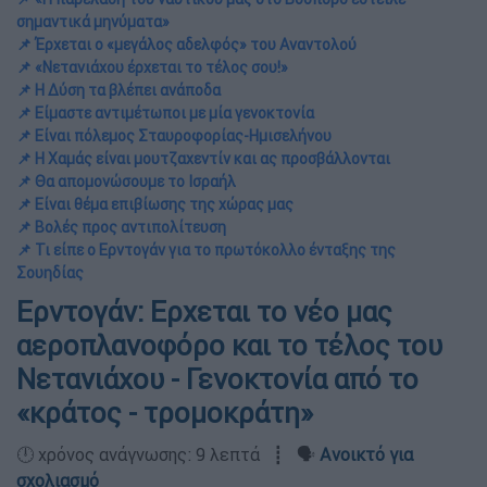
σημαντικά μηνύματα»
📌 Έρχεται ο «μεγάλος αδελφός» του Αναντολού
📌 «Νετανιάχου έρχεται το τέλος σου!»
📌 Η Δύση τα βλέπει ανάποδα
📌 Είμαστε αντιμέτωποι με μία γενοκτονία
📌 Είναι πόλεμος Σταυροφορίας-Ημισελήνου
📌 Η Χαμάς είναι μουτζαχεντίν και ας προσβάλλονται
📌 Θα απομονώσουμε το Ισραήλ
📌 Είναι θέμα επιβίωσης της χώρας μας
📌 Βολές προς αντιπολίτευση
📌 Τι είπε ο Ερντογάν για το πρωτόκολλο ένταξης της
Σουηδίας
Ερντογάν: Ερχεται το νέο μας
αεροπλανοφόρο και το τέλος του
Νετανιάχου - Γενοκτονία από το
«κράτος - τρομοκράτη»
🕛 χρόνος ανάγνωσης: 9 λεπτά ┋ 🗣️
Ανοικτό για
σχολιασμό