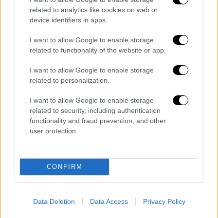
προειδοποίησε ότι η Τουρκία θα φροντίσει
related to analytics like cookies on web or
να οδηγηθούν όλοι οι υπεύθυνοι μπροστά
device identifiers in apps.
στη διεθνή δικαιοσύνη.
I want to allow Google to enable storage
related to functionality of the website or app.
«
Όλες οι λέξεις, συμπεριλαμβανομένου του
‘πολέμου’, δεν φτάνουν για να περιγράψουν
I want to allow Google to enable storage
αυτό που παρακολουθούμε στη Γάζα εδώ και
related to personalization.
40 ημέρες, τις πιο βάναυσες επιθέσεις της
I want to allow Google to enable storage
ισραηλινής κυβέρνησης εναντίον αμάχων
related to security, including authentication
στην ιστορία της ανθρωπότητας. Διότι ο
functionality and fraud prevention, and other
πόλεμος έχει και μια ηθική, έναν κώδικα
user protection.
συμπεριφοράς, έναν νόμο και ένα όριο.
Όσοι χάνουν τα πάντα στο όνομα της ηθικής,
CONFIRM
της συνείδησης και της τιμής δεν μπορούν
παρά να είναι νεκροί, όχι άνθρωποι. Κανείς
που αποκαλεί τον εαυτό του άνθρωπο δεν
Data Deletion
Data Access
Privacy Policy
μπορεί να εγκρίνει αυτές τις σφαγές στη