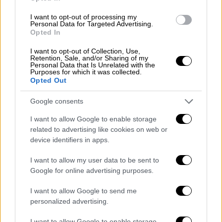
διεστραμμένων πεποιθήσεων τους. Για το
I want to opt-out of processing my
λόγο αυτό, βλέπουν όλους τους
Personal Data for Targeted Advertising.
Opted In
μουσουλμάνους και όλους όσοι δεν είναι σαν
αυτούς ως Αμαλέκ και θέλουν να τους
I want to opt-out of Collection, Use,
Retention, Sale, and/or Sharing of my
καταστρέψουν.
Personal Data that Is Unrelated with the
Purposes for which it was collected.
Σκεφτείτε... Εκατοντάδες παιδιά πεθαίνουν
Opted Out
καθημερινά από βόμβες και κανένας από
Google consents
αυτούς που μιλούν συνεχώς για ανθρώπινα
δικαιώματα και ελευθερίες, από την
I want to allow Google to enable storage
related to advertising like cookies on web or
Ευρωπαϊκή Ένωση μέχρι τις Ηνωμένες
device identifiers in apps.
Πολιτείες, δεν λέει λέξη
».
I want to allow my user data to be sent to
Είμαστε αντιμέτωποι με μία
Google for online advertising purposes.
γενοκτονία
I want to allow Google to send me
Ο Τούρκος πρόεδρος ονόμασε «γενοκτονία»
personalized advertising.
αυτό που διαπράττεται στη Γάζα και
I want to allow Google to enable storage