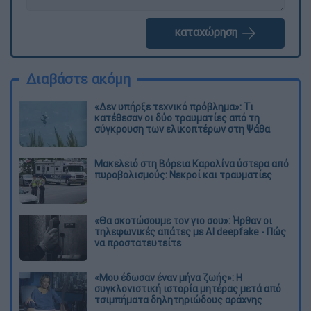
καταχώρηση
Διαβάστε ακόμη
«Δεν υπήρξε τεχνικό πρόβλημα»: Τι
κατέθεσαν οι δύο τραυματίες από τη
σύγκρουση των ελικοπτέρων στη Ψάθα
Μακελειό στη Βόρεια Καρολίνα ύστερα από
πυροβολισμούς: Νεκροί και τραυματίες
«Θα σκοτώσουμε τον γιο σου»: Ήρθαν οι
τηλεφωνικές απάτες με AI deepfake - Πώς
να προστατευτείτε
«Μου έδωσαν έναν μήνα ζωής»: Η
συγκλονιστική ιστορία μητέρας μετά από
τσιμπήματα δηλητηριώδους αράχνης