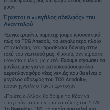
στους φίλους μας και φόβο στους εχθρούς
μας
».
Έρχεται ο «μεγάλος αδελφός» του
Αναντολού
«
Συγκεκριμένα, παρατηρήσαμε προσεκτικά
πώς το TCG Anadolu, το μεγαλύτερο πλοίο
στον κόσμο, έχει προσθέσει δύναμη στην
ισχύ του ναυτικού μας.
Φυσικά, δεν είμαστε
ικανοποιημένοι με αυτό
. Έχουμε σηκώσει τα
μανίκια μας για να κατασκευάσουμε ένα
αεροπλανοφόρο νέας γενιάς που θα είναι ο
μεγάλος αδελφός του TCG Anadolu
»,
προανήγγειλε ο Ταγίπ Ερντογάν.
«Πρώτα ο Αλλάχ, θα δούμε το Κάαν να
απογειώνεται πριν από το τέλος του 2023
.
Το Bayraktar
TB
3, το οποίο αποτελεί μια