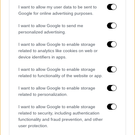
Το 2021, η Πολωνία, η Λιθουανία και η
I want to allow my user data to be sent to
Λετονία κατηγόρησαν την Λευκορωσία ότι
Google for online advertising purposes.
δημιουργεί τεχνητή μεταναστευτική κρίση
I want to allow Google to send me
στα σύνορά τους μεταφέροντας
personalized advertising.
αεροπορικώς ανθρώπους από την Μέση
Ανατολή και την Αφρική και προωθώντας
I want to allow Google to enable storage
related to analytics like cookies on web or
τους στα σύνορα.
device identifiers in apps.
Ο ευρωπαϊκός οργανισμός
συνοριοφυλακής
I want to allow Google to enable storage
Frontex πληροφόρησε σήμερα το Reuters ότι
related to functionality of the website or app.
θα στείλει στην Φινλανδία στελέχη που θα
βοηθήσουν στην φύλαξη των συνόρων.
I want to allow Google to enable storage
related to personalization.
Ο υπουργός Οικονομικών της
Φινλανδίας,
I want to allow Google to enable storage
που προέρχεται από το αντιμεταναστευτικό
related to security, including authentication
Κόμμα των Φινλανδών, δήλωσε χθες ότι το
functionality and fraud prevention, and other
Ελσίνκι είναι έτοιμο να κλείσει όλα τα
user protection.
συνοριακά περάσματα με την Ρωσία αν