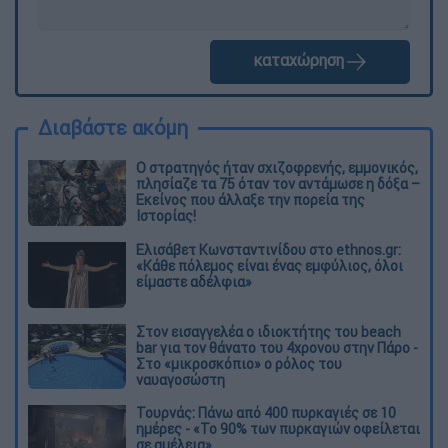
καταχώρηση
Διαβάστε ακόμη
O στρατηγός ήταν σχιζοφρενής, εμμονικός,
πλησίαζε τα 75 όταν τον αντάμωσε η δόξα –
Εκείνος που άλλαξε την πορεία της
Ιστορίας!
Ελισάβετ Κωνσταντινίδου στο ethnos.gr:
«Κάθε πόλεμος είναι ένας εμφύλιος, όλοι
είμαστε αδέλφια»
Στον εισαγγελέα ο ιδιοκτήτης του beach
bar για τον θάνατο του 4χρονου στην Πάρο -
Στο «μικροσκόπιο» ο ρόλος του
ναυαγοσώστη
Τουρνάς: Πάνω από 400 πυρκαγιές σε 10
ημέρες - «Το 90% των πυρκαγιών οφείλεται
σε αμέλεια»