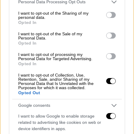
που αποτελεί και εξωτερικό σύνορο της
Please note that this website/app uses one or more Google
Personal Data Processing Opt Outs
services and may gather and store information including but
Ευρωπαϊκής Ενωσης. Περίπου
300 αιτούντες
not limited to your visit or usage behaviour. You may click to
I want to opt-out of the Sharing of my
άσυλο
, οι περισσότεροι από το Ιράκ, την
personal data.
grant or deny consent to Google and its third-party tags to
Opted In
Υεμένη, την Σομαλία και την Συρία, έφθασαν
use your data for below specified purposes in below Google
αυτήν την εβδομάδα στην Φινλανδία,
consent section.
I want to opt-out of the Sale of my
Personal Data.
σύμφωνα με την συνοριοφυλακή.
Opted In
Προς το παρόν, τέσσερα συνοριακοί σταθμοί
I want to opt-out of processing my
παραμένουν ανοικτοί, αλλά αιτήσεις για
Personal Data for Targeted Advertising.
Opted In
χορήγηση ασύλου μπορούν να κατατεθούν
πλέον μόνο σε δύο από αυτά που βρίσκονται
I want to opt-out of Collection, Use,
Retention, Sale, and/or Sharing of my
βορειότερα.
Personal Data that Is Unrelated with the
Purposes for which it was collected.
Opted Out
Το Κρεμλίνο ανακοίνωσε χθες ότι
η
Φινλανδία κάνει «μεγάλο λάθος»
κλείνοντας
Google consents
τους συνοριακούς σταθμούς και ότι η
I want to allow Google to enable storage
απόφαση του Ελσίνκι καταστρέφει τις
related to advertising like cookies on web or
διμερείς σχέσεις.
device identifiers in apps.