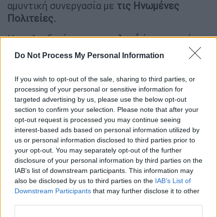
αμυντική συνεργασία με
τις Ηνωμένες
Πολιτείες.
Η φινλανδική
συνοριοφυλακή
ύψωσε από τα
μεσάνυκτα φράκτες στα περάσματα
Do Not Process My Personal Information
Βααλίμαα, Νουιγιάμα, Ιμάτρα και Νιιράλα
στην νοτιοανατολική Φινλανδία, όπου
If you wish to opt-out of the sale, sharing to third parties, or
συγκεντρώνεται και
το μεγαλύτερο μέρος
processing of your personal or sensitive information for
targeted advertising by us, please use the below opt-out
της κυκλοφορίας μεταξύ των δύο χωρών.
section to confirm your selection. Please note that after your
opt-out request is processed you may continue seeing
Παρά το κλείσιμο των συνοριακών σταθμών,
interest-based ads based on personal information utilized by
δεκάδες μετανάστες έφθασαν
σήμερα το
us or personal information disclosed to third parties prior to
απόγευμα στα περάσματα Νουιγιάμα και
your opt-out. You may separately opt-out of the further
Βααλίμαα, όπου παραμένουν έχοντας ανάψει
disclosure of your personal information by third parties on the
φωτιές για να αντιμετωπίσουν την παγωνιά.
IAB’s list of downstream participants. This information may
also be disclosed by us to third parties on the
IAB’s List of
Η Φινλανδία και η Ρωσία μοιράζονται
Downstream Participants
that may further disclose it to other
third parties.
συνοριακή γραμμή μήκους 1.340 χιλιομέτρων,