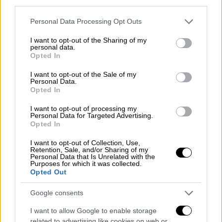
third parties.
«Οι ελεγκτές πτήσης εντόπισαν την
τσάντα
Please note that this website/app uses one or more Google
Personal Data Processing Opt Outs
εργαλείων
χρησιμοποιώντας τις εξωτερικές
services and may gather and store information including but
κάμερες του Σταθμού. Τα εργαλεία δεν ήταν
not limited to your visit or usage behaviour. You may click to
I want to opt-out of the Sharing of my
personal data.
grant or deny consent to Google and its third-party tags to
απαραίτητα στους αστροναύτες για τον
Opted In
use your data for below specified purposes in below Google
υπόλοιπο διαστημικό περίπατο», έγραψαν
consent section.
I want to opt-out of the Sale of my
αξιωματούχοι της Υπηρεσίας. «Ο έλεγχος
Personal Data.
Opted In
αποστολής ανέλυσε την τροχιά της τσάντας
και διαπίστωσε ότι ο κίνδυνος
επανεπαφής
I want to opt-out of processing my
Personal Data for Targeted Advertising.
με τον Σταθμό είναι χαμηλός και ότι το
Opted In
πλήρωμα και ο Διαστημικός Σταθμός είναι
ασφαλείς,
χωρίς να απαιτείται κάποια
I want to opt-out of Collection, Use,
Retention, Sale, and/or Sharing of my
περαιτέρω ενέργεια».
Personal Data that Is Unrelated with the
Purposes for which it was collected.
Opted Out
Σύμφωνα με τους επιστήμονες, η
«αδέσποτη» τσάντα εργαλείων θα «επιπλέει»
Google consents
γύρω από τον πλανήτη μας για μερικούς
I want to allow Google to enable storage
μήνες, έως ότου οι έλικες της ατμόσφαιρας
related to advertising like cookies on web or