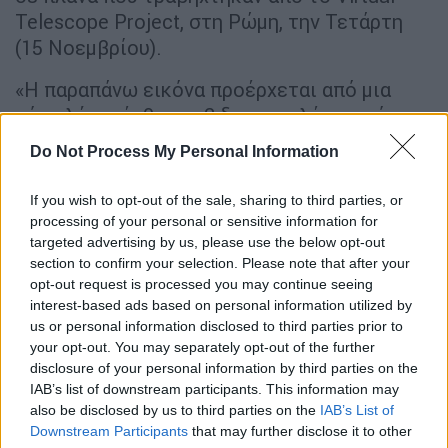
Telescope Project, στη Ρώμη, την Τετάρτη
(15 Νοεμβρίου).
«Η παραπάνω εικόνα προέρχεται από μια
μόνο λήψη, έκθεσης 2 δευτερολέπτων όπου
τα άστρα άφησαν μακριά ίχνη», έγραψε ο
Do Not Process My Personal Information
ιδρυτής του έργου
Gianluca Masi
σε μια
δήλωση που συνόδευε την εικόνα. «Το
If you wish to opt-out of the sale, sharing to third parties, or
αντικείμενο μοιάζει με μια κουκκίδα φωτός
processing of your personal or sensitive information for
στο κέντρο», σημείωσε.
targeted advertising by us, please use the below opt-out
section to confirm your selection. Please note that after your
Η ιστορία της τσάντας
opt-out request is processed you may continue seeing
interest-based ads based on personal information utilized by
us or personal information disclosed to third parties prior to
Όλα
ξεκίνησαν
όταν οι αστροναύτες της
your opt-out. You may separately opt-out of the further
NASA
Jasmin Moghbeli και Loral O’Hara
disclosure of your personal information by third parties on the
πραγματοποιούσαν κάποιες δύσκολες
IAB’s list of downstream participants. This information may
εργασίες στον Διαστημικό Σταθμό όταν η
also be disclosed by us to third parties on the
IAB’s List of
Downstream Participants
that may further disclose it to other
τσάντα εργαλείων τους «γλίστρησε».