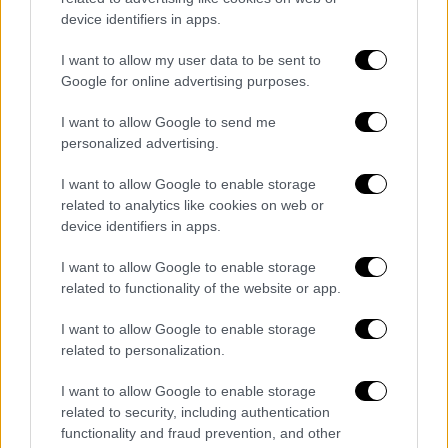
της Γης την τραβήξουν προς τα πίσω για μια
device identifiers in apps.
«ασφαλή καύση».
I want to allow my user data to be sent to
Πάντως η τσάντα δεν είναι το μοναδικό
Google for online advertising purposes.
διαστημικό σκουπίδι που γυρνά γύρω από τη
I want to allow Google to send me
Γη. Η Διοίκηση Αεροδιαστημικής Άμυνας της
personalized advertising.
Βόρειας Αμερικής (NORAD) παρακολουθεί
συνολικά
45.000 αντικείμενα στην τροχιά
I want to allow Google to enable storage
related to analytics like cookies on web or
της Γης
. Δεν είναι απίθανο άλλωστε
device identifiers in apps.
εργαλεία και αντικείμενα να πέσουν από
αστροναύτες.
I want to allow Google to enable storage
related to functionality of the website or app.
Το
2008
, για παράδειγμα, η αστροναύτης της
NASA
Heidemarie
Stefanyshyn
-Piper
I want to allow Google to enable storage
related to personalization.
εργαζόταν για την επισκευή ενός
μπλοκαρισμένου εργαλείου σε ένα ηλιακό
I want to allow Google to enable storage
πάνελ του Διεθνούς Διαστημικού Σταθμού
related to security, including authentication
και μια σακούλα εργαλείων της γλίστρησε
functionality and fraud prevention, and other