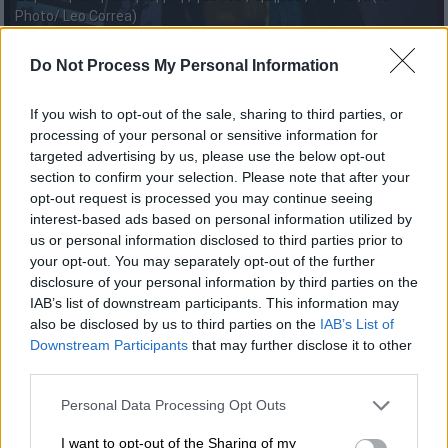
Photo/ Leo Correa)
Do Not Process My Personal Information
Προσθέστε το ΕΘΝΟΣ στη Google
If you wish to opt-out of the sale, sharing to third parties, or
Πηγή προσκείμενη στη
Χαμάς
είπε στο
processing of your personal or sensitive information for
targeted advertising by us, please use the below opt-out
Γαλλικό Πρακτορείο ότι η
παλαιστινιακή
section to confirm your selection. Please note that after your
οργάνωση
«ενημέρωσε τους μεσολαβητές»,
opt-out request is processed you may continue seeing
δηλαδή το
Κατάρ
και την
Αίγυπτο
, ότι οι
interest-based ads based on personal information utilized by
ένοπλες ομάδες που κρατούν
Ισραηλινούς
us or personal information disclosed to third parties prior to
your opt-out. You may separately opt-out of the further
ομήρους
στη
Λωρίδα της Γάζας
«συμφωνούν
disclosure of your personal information by third parties on the
να παραταθεί η κατάπαυση του πυρός για δύο
IAB’s list of downstream participants. This information may
έως τέσσερις ημέρες».
also be disclosed by us to third parties on the
IAB’s List of
Downstream Participants
that may further disclose it to other
third parties.
ΔΙΑΒΑΣΤΕ ΕΠΙΣΗΣ
Please note that this website/app uses one or more Google
Personal Data Processing Opt Outs
Κόσμος
|
26.11.2023 19:54
services and may gather and store information including but
not limited to your visit or usage behaviour. You may click to
I want to opt-out of the Sharing of my