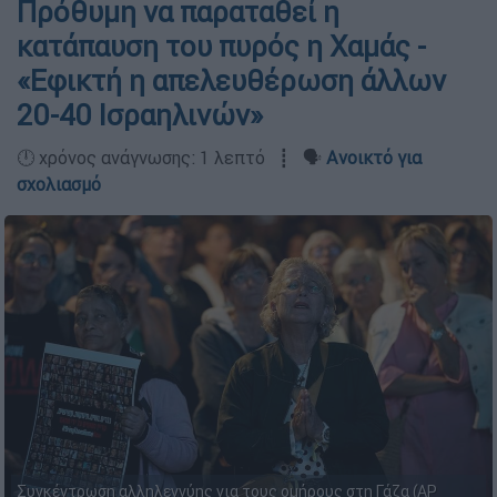
Πρόθυμη να παραταθεί η
κατάπαυση του πυρός η Χαμάς -
«Εφικτή η απελευθέρωση άλλων
20-40 Ισραηλινών»
🕛 χρόνος ανάγνωσης: 1 λεπτό ┋ 🗣️
Ανοικτό για
σχολιασμό
Συγκέντρωση αλληλεγγύης για τους ομήρους στη Γάζα (AP