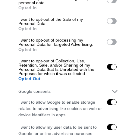
Αυτοί είναι οι όμηροι της Χαμάς που
personal data.
grant or deny consent to Google and its third-party tags to
απελευθερώθηκαν σήμερα
Opted In
use your data for below specified purposes in below Google
consent section.
I want to opt-out of the Sale of my
Personal Data.
Opted In
Εφικτή η απελευθέρωση άλλων 20 -
I want to opt-out of processing my
Personal Data for Targeted Advertising.
40 αιχμαλώτων
Opted In
Αυτές οι παλαιστινιακές ομάδες «
πιστεύουν
I want to opt-out of Collection, Use,
Retention, Sale, and/or Sharing of my
ότι είναι εφικτό να εξασφαλιστεί η
Personal Data that Is Unrelated with the
Purposes for which it was collected.
απελευθέρωση
άλλων 20-40 Ισραηλινών
Opted Out
αιχμαλώτων», είπε η πηγή αυτή.
Google consents
Η συμφωνία για την
προσωρινή κατάπαυση
I want to allow Google to enable storage
του πυρός λήγει το βράδυ της Δευτέρας.
related to advertising like cookies on web or
Στο πλαίσιό της προβλέπεται η
device identifiers in apps.
απελευθέρωση 50 ομήρων, σε αντάλλαγμα
για την αποφυλάκιση 150 Παλαιστίνιων
I want to allow my user data to be sent to
Google for online advertising purposes.
κρατουμένων σε ισραηλινές φυλακές.