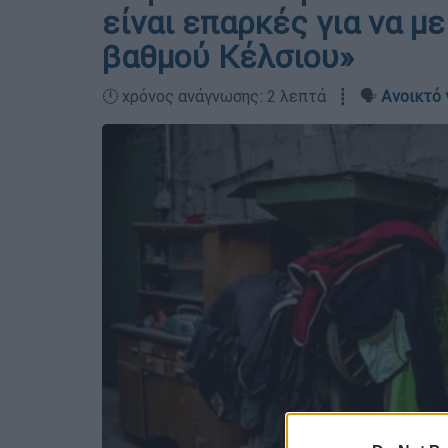
είναι επαρκές για να μ
βαθμού Κέλσιου»
🕛 χρόνος ανάγνωσης: 2 λεπτά ┋ 🗣️
Ανοικτό 