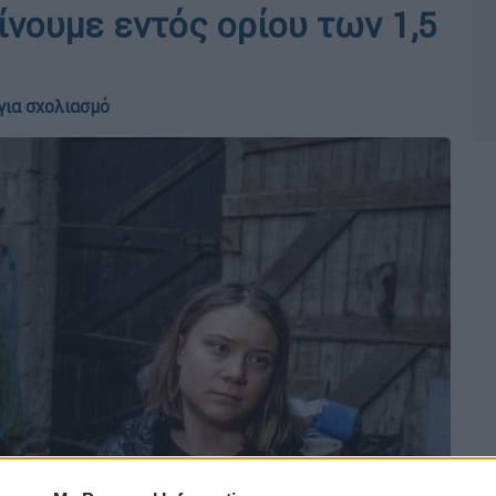
είνουμε εντός ορίου των 1,5
για σχολιασμό