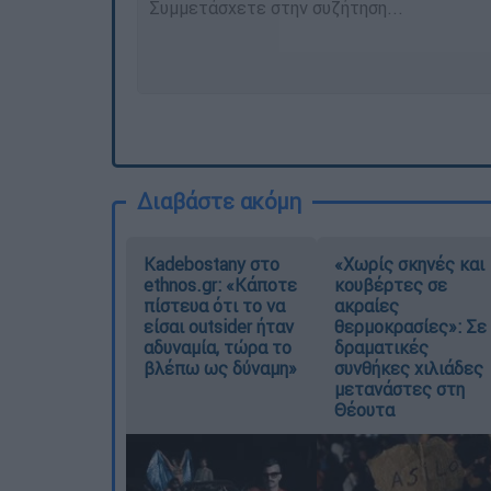
Διαβάστε ακόμη
Kadebostany στο
«Χωρίς σκηνές και
ethnos.gr: «Κάποτε
κουβέρτες σε
πίστευα ότι το να
ακραίες
είσαι outsider ήταν
θερμοκρασίες»: Σε
αδυναμία, τώρα το
δραματικές
βλέπω ως δύναμη»
συνθήκες χιλιάδες
μετανάστες στη
Θέουτα