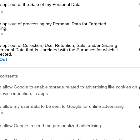
σίμων
και να υιοθετήσουν σειρά μέτρων,
o opt-out of the Sale of my Personal Data.
 καθαρής ενέργειας, προκειμένου να
In
ις της κλιματικής αλλαγής.
to opt-out of processing my Personal Data for Targeted
ing.
α
δεν θα εμποδίσει την αύξηση των
In
ρο από 1,5 βαθμό Κελσίου
πάνω από τον
o opt-out of Collection, Use, Retention, Sale, and/or Sharing
ς, που σύμφωνα με τους επιστήμονες θα
ersonal Data that Is Unrelated with the Purposes for which it
ναστρέψιμες επιπτώσεις, από το λιώσιμο
lected.
Out
ευση ωκεάνιων ρευμάτων.
εν είναι
καθόλου
έστω
κοντά
στο να είναι
consents
ου
ορίου
του
1,5 βαθμού»
, δήλωσε η
o allow Google to enable storage related to advertising like cookies on
κοινοβούλιο της Σουηδίας όπου η ίδια και
evice identifiers in apps.
αν για κλιματική δικαιοσύνη.«
Είναι μια
o allow my user data to be sent to Google for online advertising
άλωτους
».
s.
ών, η οποία περιλαμβάνει χώρες που έχουν
to allow Google to send me personalized advertising.
κή αλλαγή, όπως τα Φίτζι, το Τουβαλού και
α είναι γεμάτη
παραθυράκια
και είναι