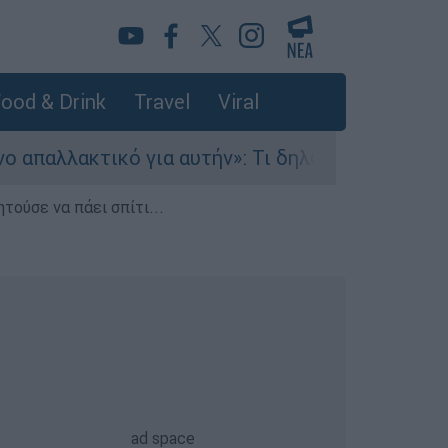
ood & Drink
Travel
Viral
κτικό για αυτήν»: Τι δηλώνει στο ethnos.gr ο 
τούσε να πάει σπίτι...