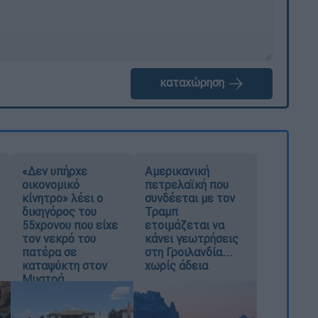
καταχώρηση
«Δεν υπήρχε
Αμερικανική
οικονομικό
πετρελαϊκή που
κίνητρο» λέει ο
συνδέεται με τον
δικηγόρος του
Τραμπ
55χρονου που είχε
ετοιμάζεται να
τον νεκρό του
κάνει γεωτρήσεις
πατέρα σε
στη Γροιλανδία...
καταψύκτη στον
χωρίς άδεια
Μυστρά