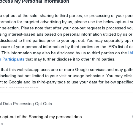
ocess My Personal Information
to opt-out of the sale, sharing to third parties, or processing of your per
formation for targeted advertising by us, please use the below opt-out s
r selection. Please note that after your opt-out request is processed y
eing interest-based ads based on personal information utilized by us or
disclosed to third parties prior to your opt-out. You may separately opt-
 στο Λούτζεραθ της Γερμανίας (Associated Press)
losure of your personal information by third parties on the IAB’s list of
. This information may also be disclosed by us to third parties on the
IA
Participants
that may further disclose it to other third parties.
 το ΕΘΝΟΣ στη Google
 that this website/app uses one or more Google services and may gath
including but not limited to your visit or usage behaviour. You may click 
ην εβδομάδα στη σύνοδο του ΟΗΕ για το
 to Google and its third-party tags to use your data for below specifi
ogle consent section.
υμπάι
είναι μια
πισώπλατη μαχαιριά
για τις
λύ από την παγκόσμια υπερθέρμανση και
δεν
l Data Processing Opt Outs
η των θερμοκρασιών
πάνω από κρίσιμα
ρια
Γκρέτα Τούνμπεργκ
.
o opt-out of the Sharing of my personal data.
In
σύνοδο
να αρχίσουν να μειώνουν την