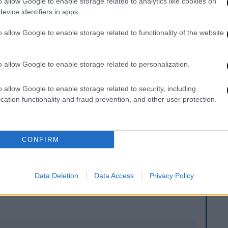
o allow Google to enable storage related to analytics like cookies on
ή
».
evice identifiers in apps.
 πρόσωπο του κλιματικού ακτιβισμού το
o allow Google to enable storage related to functionality of the website
ε εβδομάδα σε διαδήλωση στη Σουηδία,
ηκε ώστε να επιλύει την κλιματική κρίση
o allow Google to enable storage related to personalization.
ους ηγέτες που τους επέτρεψε να
νση.
o allow Google to enable storage related to security, including
cation functionality and fraud prevention, and other user protection.
ατική κρίση ως κρίση και όσο επιτρέπουμε
α επηρεάζουν αυτά τα κείμενα και αυτές
με πουθενά», είπε.
CONFIRM
. Το ΕΘΝΟΣ θα παρεμβαίνει και τα προσβλητικά σχόλια θα
Data Deletion
Data Access
Privacy Policy