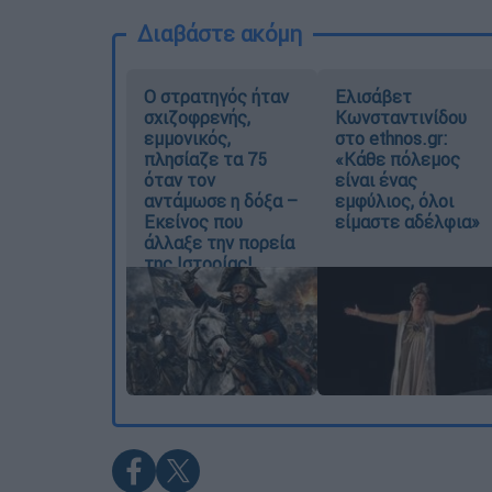
Διαβάστε ακόμη
O στρατηγός ήταν
Ελισάβετ
σχιζοφρενής,
Κωνσταντινίδου
εμμονικός,
στο ethnos.gr:
πλησίαζε τα 75
«Κάθε πόλεμος
όταν τον
είναι ένας
αντάμωσε η δόξα –
εμφύλιος, όλοι
Εκείνος που
είμαστε αδέλφια»
άλλαξε την πορεία
της Ιστορίας!