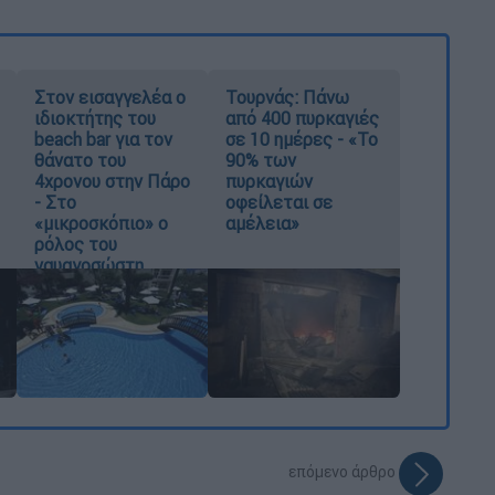
Στον εισαγγελέα ο
Τουρνάς: Πάνω
ιδιοκτήτης του
από 400 πυρκαγιές
beach bar για τον
σε 10 ημέρες - «Το
θάνατο του
90% των
4χρονου στην Πάρο
πυρκαγιών
- Στο
οφείλεται σε
«μικροσκόπιο» ο
αμέλεια»
ρόλος του
ναυαγοσώστη
επόμενο άρθρο