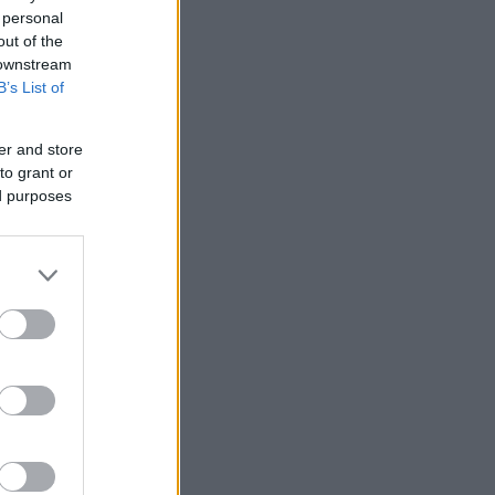
 personal
out of the
 downstream
B’s List of
er and store
to grant or
ed purposes