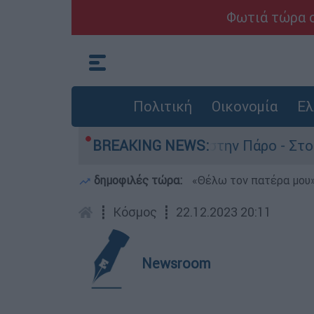
Φωτιά τώρα σ
Πολιτική
Οικονομία
Ελ
α τον θάνατο του 4χρονου στην Πάρο - Στο «μικ
BREAKING NEWS:
δημοφιλές τώρα:
«Θέλω τον πατέρα μου»:
┋
Κόσμος
┋
22.12.2023 20:11
Newsroom