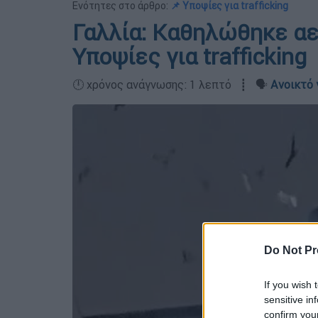
Ενότητες στο άρθρο:
📌 Υποψίες για trafficking
Γαλλία: Καθηλώθηκε αε
Υποψίες για trafficking
🕛 χρόνος ανάγνωσης: 1 λεπτό ┋ 🗣️
Ανοικτό 
Do Not Pr
If you wish 
sensitive in
confirm you