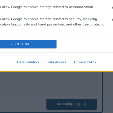
ς χωροφυλακής των αερομεταφορών στο
o allow Google to enable storage related to personalization.
o allow Google to enable storage related to security, including
ό Πρακτορείο ότι το αεροσκάφος παραμένει
cation functionality and fraud prevention, and other user protection.
CONFIRM
. Το ΕΘΝΟΣ θα παρεμβαίνει και τα προσβλητικά σχόλια θα
Data Deletion
Data Access
Privacy Policy
καταχώρηση