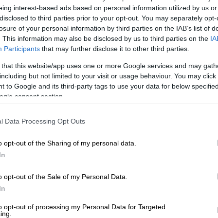
eing interest-based ads based on personal information utilized by us or
disclosed to third parties prior to your opt-out. You may separately opt-
losure of your personal information by third parties on the IAB’s list of
. This information may also be disclosed by us to third parties on the
IA
Participants
that may further disclose it to other third parties.
 that this website/app uses one or more Google services and may gath
including but not limited to your visit or usage behaviour. You may click 
 to Google and its third-party tags to use your data for below specifi
 μετά την απογείωση
ogle consent section.
 το ΕΘΝΟΣ στη Google
l Data Processing Opt Outs
o opt-out of the Sharing of my personal data.
ύς επιβάτες από τα
Ηνωμένα Αραβικά
In
ωθεί από την Πέμπτη στη
Γαλλία
λόγω
ακοίνωσε η εισαγγελία του Παρισιού, η
o opt-out of the Sale of my Personal Data.
In
to opt-out of processing my Personal Data for Targeted
ing.