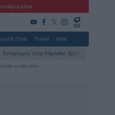
 εναέρια μέσα
ood & Drink
Travel
Viral
ερμός στην Κάρπαθο: Βρέθηκαν παλιά πυρομαχικ
τούσε να πάει σπίτι...