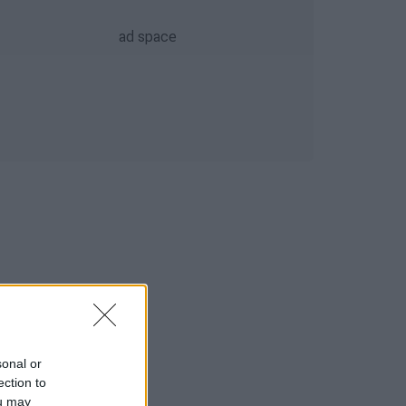
sonal or
ection to
ou may