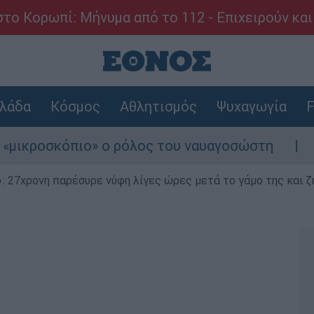
το Κορωπί: Μήνυμα από το 112 - Επιχειρούν και
λάδα
Κόσμος
Αθλητισμός
Ψυχαγωγία
F
ροσκόπιο» ο ρόλος του ναυαγοσώστη
Συναγ
 27χρονη παρέσυρε νύφη λίγες ώρες μετά το γάμο της και ζη