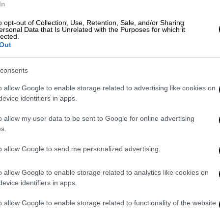
In
 «μιας ανώνυμης προειδοποίησης» σύμφωνα
ετέφερε Ινδούς επιβάτες που ενδέχεται να
o opt-out of Collection, Use, Retention, Sale, and/or Sharing
ersonal Data that Is Unrelated with the Purposes for which it
πογράμμισε η εισαγγελία.
lected.
Out
όθεση, η οποία διευκρινίζει ότι το
 να ανεφοδιαστεί με καύσιμα, αυτοί οι
consents
πάνε στην κεντρική Αμερική για να
o allow Google to enable storage related to advertising like cookies on
θουν παράτυπα στις Ηνωμένες Πολιτείες
evice identifiers in apps.
o allow my user data to be sent to Google for online advertising
κριβωθεί εάν στοιχεία θα επιβεβαιώσουν την
s.
ργανωμένη συμμορία, έγκλημα που επισύρει
to allow Google to send me personalized advertising.
μο τριών εκατομμυρίων ευρώ», πρόσθεσε η
o allow Google to enable storage related to analytics like cookies on
evice identifiers in apps.
κή Γαλλία, δήλωσε ότι η πτήση αυτή, της
, «παραμένει καθηλωμένη στον
o allow Google to enable storage related to functionality of the website
ρί μετά την προσγείωσή του το απόγευμα