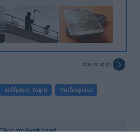
επόμενο άρθρο
ειδήσεις τώρα
παιδοφιλία
Έθνος στο Google News!
 λεπτό, με την υπογραφή του www.ethnos.gr