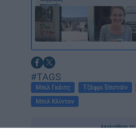
περιοχές
#TAGS
Μπιλ Γκέιτς
Τζέφρι Έπσταϊν
Μπιλ Κλίντον
Ακολούθησε το 
Live όλες οι εξελίξεις λεπτό προς