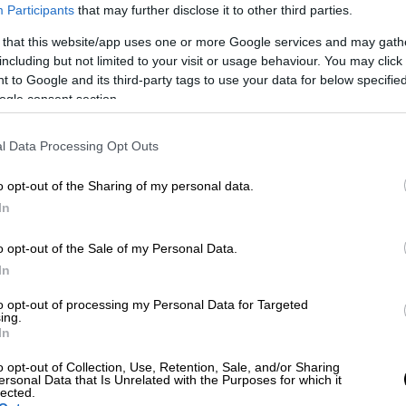
Participants
that may further disclose it to other third parties.
μα Βιρτζίνια Γκίφρε κατέθεσε μια αγωγή
 that this website/app uses one or more Google services and may gath
ης του εκλιπόντος Βρετανού Ρόμπερτ
including but not limited to your visit or usage behaviour. You may click 
 to Google and its third-party tags to use your data for below specifi
ogle consent section.
l Data Processing Opt Outs
: Συγκλονιστικές μαρτυρίες μετά τη
o opt-out of the Sharing of my personal data.
 πρώτες εκτιμήσεις για τα αίτια
In
o opt-out of the Sale of my Personal Data.
In
ποία συνδέονται με την
υπόθεση Τζέφρι
to opt-out of processing my Personal Data for Targeted
ing.
sex trafficking, θα μπορούσε να δώσει στη
In
ης από σήμερα Τρίτη (2/1),
 τις ταυτότητες δεκάδων συνεργατών του
o opt-out of Collection, Use, Retention, Sale, and/or Sharing
ersonal Data that Is Unrelated with the Purposes for which it
 που μέχρι τώρα ήταν γνωστοί μόνο ως
lected.