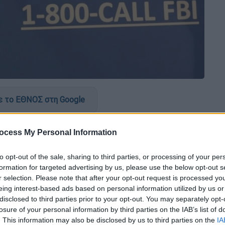
 το ΕΘΝΟΣ στη Google
του παιδόφιλου
Τζέφρι Έπσταϊν
φαίνεται
ocess My Personal Information
 σύμφωνα με δημοσίευμα του Guardian.
ς μεταξύ άλλων εντοπίζονται των
Μπιλ
to opt-out of the sale, sharing to third parties, or processing of your per
.
formation for targeted advertising by us, please use the below opt-out s
r selection. Please note that after your opt-out request is processed y
ι
eing interest-based ads based on personal information utilized by us or
disclosed to third parties prior to your opt-out. You may separately opt-
 για την υποβολή ενστάσεων κατά της
losure of your personal information by third parties on the IAB’s list of
. This information may also be disclosed by us to third parties on the
IA
 μεσάνυχτα της Δευτέρας (1/1), σχεδόν