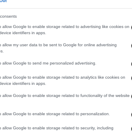
Out
ι) στα δικαστικά έγγραφα.
consents
ο διευθυντής της CIA,
Γουίλιαμς Μπερνς
,
υ Λευκού Οίκου υπό τον
Μπαράκ Ομπάμα
,
o allow Google to enable storage related to advertising like cookies on
evice identifiers in apps.
 ο αριστερός καθηγητής και ακτιβιστής
ος επενδυτής επιχειρηματικών κεφαλαίων
o allow my user data to be sent to Google for online advertising
ρώην πρόεδρος του Χάρβαρντ και
s.
 Συμβουλίου υπό τον Ομπάμα.
to allow Google to send me personalized advertising.
ν, ο Μπιλ Γκέιτς, ο Θορμπγιόρν Γιάγκλαντ,
, ο πρώην πρωθυπουργός του Ισραήλ
o allow Google to enable storage related to analytics like cookies on
evice identifiers in apps.
 της Barclays Τζες Στάλεϊ
. Μάλιστα,
α του πρώην Αμερικανού προέδρου
Μπιλ
o allow Google to enable storage related to functionality of the website
o allow Google to enable storage related to personalization.
o allow Google to enable storage related to security, including