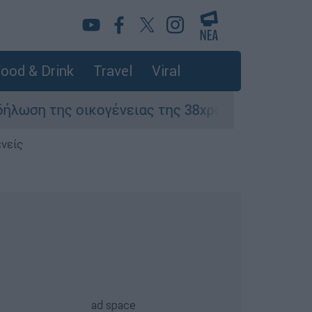
ood & Drink
Travel
Viral
οικογένειας της 38χρονης Βρετανίδας που δολ
ενείς