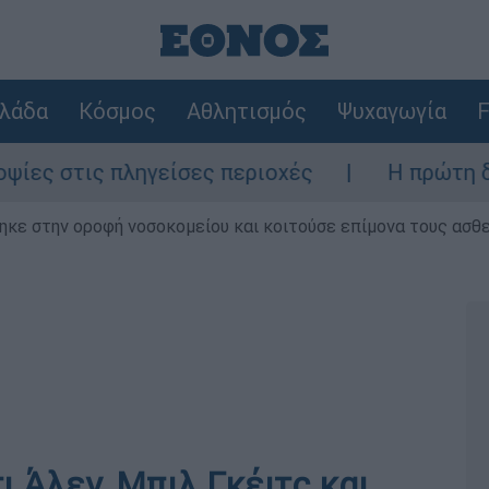
λάδα
Κόσμος
Αθλητισμός
Ψυχαγωγία
F
 πληγείσες περιοχές
Η πρώτη δήλωση της 
ηκε στην οροφή νοσοκομείου και κοιτούσε επίμονα τους ασθ
ι Άλεν, Μπιλ Γκέιτς και