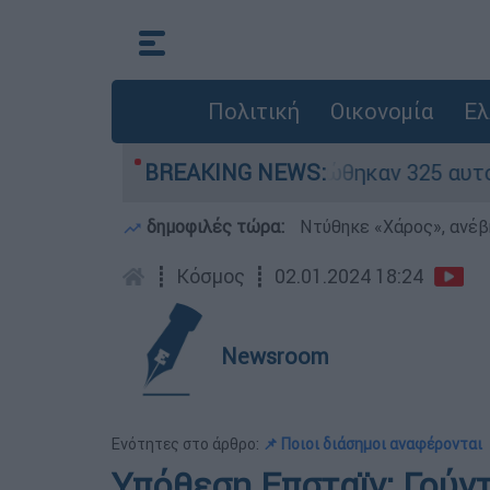
Πολιτική
Οικονομία
Ελ
 «κόκκινα» - Ολοκληρώθηκαν 325 αυτοψίες στις
BREAKING NEWS:
δημοφιλές τώρα:
Ντύθηκε «Χάρος», ανέβ
┋
Κόσμος
┋
02.01.2024 18:24
Newsroom
Ενότητες στο άρθρο:
📌 Ποιοι διάσημοι αναφέρονται
Υπόθεση Επσταϊν: Γούντ