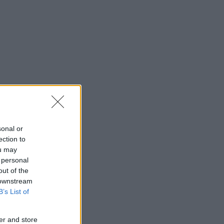
sonal or
ection to
ou may
 personal
out of the
 downstream
B’s List of
er and store