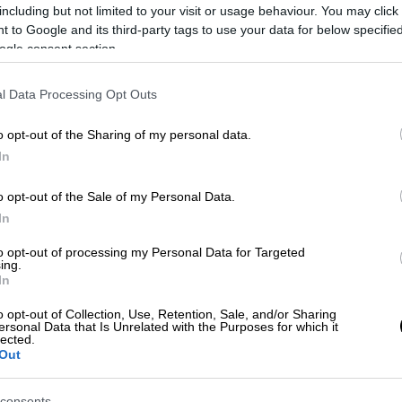
including but not limited to your visit or usage behaviour. You may click 
 to Google and its third-party tags to use your data for below specifi
ου πουλήθηκαν σε τριπλάσια τιμή σε
ogle consent section.
l Data Processing Opt Outs
o opt-out of the Sharing of my personal data.
In
λώντας
ρωσικούς παραγωγούς λιπασμάτων
 στον Ντόναλντ Τραμπ για την έπαυλή του
o opt-out of the Sale of my Personal Data.
ξόδεψε περίπου 2 δισ. δολάρια για μια
In
γκόσμιας κλάσης», συμπεριλαμβανομένων
to opt-out of processing my Personal Data for Targeted
λούζ-Λωτρέκ και Ανρί Ματίς, μεταξύ 2002
ing.
In
o opt-out of Collection, Use, Retention, Sale, and/or Sharing
ς
Νέας
Υόρκης
που επιβλέπει την υπόθεση,
ersonal Data that Is Unrelated with the Purposes for which it
lected.
αργότερα «ανακάλυψαν ότι ο Yves Bouvier,
Out
θησε στην απόκτηση των έργων, τους
γα σε μια τιμή και χρεώνοντας τους μια
consents