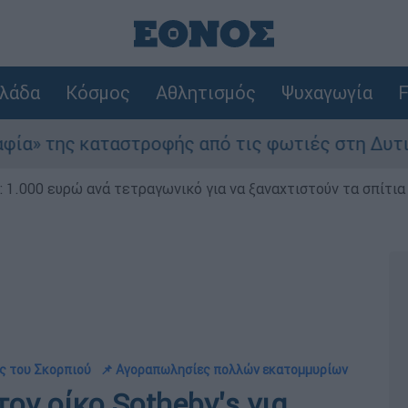
λάδα
Κόσμος
Αθλητισμός
Ψυχαγωγία
F
ταστροφής από τις φωτιές στη Δυτική Αττική - 
1.000 ευρώ ανά τετραγωνικό για να ξαναχτιστούν τα σπίτια
ης του Σκορπιού
📌 Αγοραπωλησίες πολλών εκατομμυρίων
ον οίκο Sotheby's για