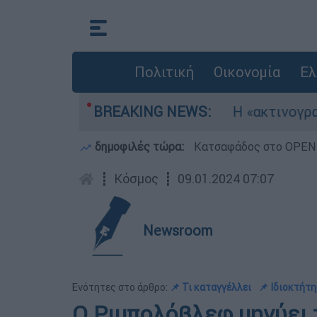
Πολιτική
Οικονομία
Ελ
 τρία αεροσκάφη
BREAKING NEWS:
Η «ακτινογραφία» της κα
δημοφιλές τώρα:
Κατσαφάδος στο OPEN: 
┋
Κόσμος
┋
09.01.2024 07:07
Newsroom
Ενότητες στο άρθρο:
📌 Τι καταγγέλλει
📌 Ιδιοκτήτ
Ο Ριμπολόβλεφ μηνύει τ