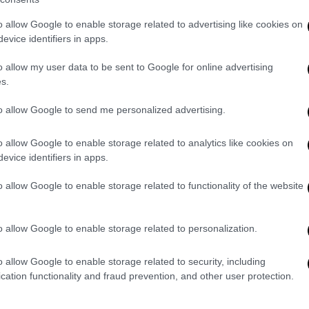
εκατομμύρια δολάρια υψηλότερη».
o allow Google to enable storage related to advertising like cookies on
ντίον του Μπουβιέ στο Μονακό, τη
evice identifiers in apps.
Κονγκ και την Ελβετία, κατηγορώντας τον
o allow my user data to be sent to Google for online advertising
ε σχετικά με την αξία 38 έργων τέχνης
s.
ηκε τους ισχυρισμούς και τον περασμένο
καστικά.
to allow Google to send me personalized advertising.
o allow Google to enable storage related to analytics like cookies on
evice identifiers in apps.
οκτήτης της ποδοσφαιρικής ομάδας Ligue 1
o allow Google to enable storage related to functionality of the website
ύ
Σκόρπιος
, όπου η Ζακλίν Κένεντι
ο 1968, μηνύει τώρα τον οίκο Sotheby's
ασιών «βοήθησε και υποκίνησε τον Μπουβιέ
o allow Google to enable storage related to personalization.
ι τα καταπιστευτικά του καθήκοντα». Ο
ισμούς.
o allow Google to enable storage related to security, including
cation functionality and fraud prevention, and other user protection.
ατομμυρίων