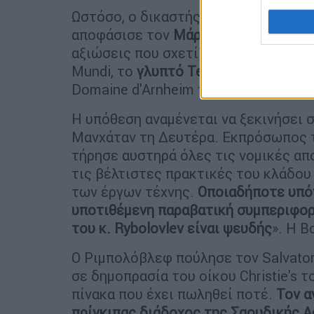
Ωστόσο, ο δικαστής του
περιφερειακ
αποφάσισε τον
Μάρτιο του 2023
ότι 
αξιώσεις που σχετίζονται με απάτη 
Mundi, το
γλυπτό Tete του Μοντιλιάν
Domaine d'Arnheim του Μαγκρίτ.
Η υπόθεση αναμένεται να ξεκινήσει 
Μανχάταν τη Δευτέρα. Εκπρόσωπος το
τήρησε αυστηρά όλες τις νομικές απα
τις βέλτιστες πρακτικές του κλάδου
των έργων τέχνης.
Οποιαδήποτε υπόν
υποτιθέμενη παραβατική συμπεριφορ
του κ. Rybolovlev είναι ψευδής
». Η B
Ο Ριμπολόβλεφ πούλησε τον Salvato
σε δημοπρασία του οίκου Christie's 
πίνακα που έχει πωληθεί ποτέ.
Τον α
πρίγκιπας διάδοχος της Σαουδικής Α