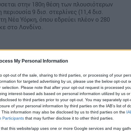
σσεται στην 180η θέση των πλουσιότερων
εριουσία 9 δισ. στερλίνες (11,4 δισ.
 στη Νέα Υόρκη, όπου εδρεύει πλέον ο 280
κε στο Λονδίνο.
αι ότι ο οίκος Sotheby's διόγκωσε την
ου είχε εκδηλώσει ενδιαφέρον να αγοράσει,
ocess My Personal Information
stav Klimt
,
Amedeo
Modigliani
και
Rene
to opt-out of the sale, sharing to third parties, or processing of your per
formation for targeted advertising by us, please use the below opt-out s
r selection. Please note that after your opt-out request is processed y
eing interest-based ads based on personal information utilized by us or
disclosed to third parties prior to your opt-out. You may separately opt-
losure of your personal information by third parties on the IAB’s list of
. This information may also be disclosed by us to third parties on the
IA
διαδικτυακής δημοπρασίας - Το
Participants
that may further disclose it to other third parties.
 that this website/app uses one or more Google services and may gath