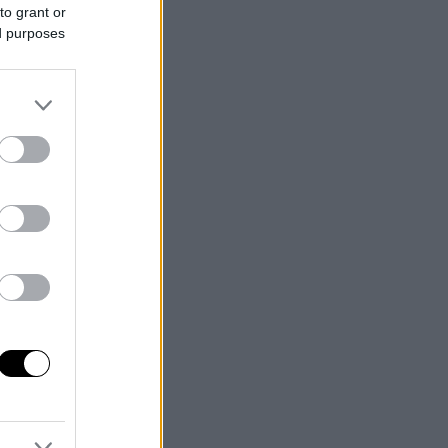
to grant or
ed purposes