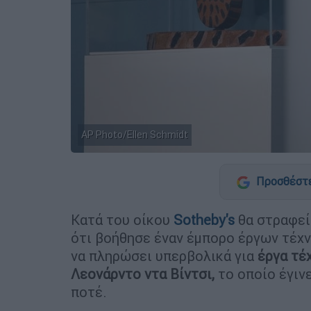
AP Photo/Ellen Schmidt
Προσθέστε
Κατά του οίκου
Sotheby's
θα στραφε
ότι βοήθησε έναν έμπορο έργων τέχνη
να πληρώσει υπερβολικά για
έργα τέ
Λεονάρντο ντα Βίντσι,
το οποίο έγιν
ποτέ.