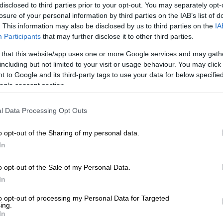
disclosed to third parties prior to your opt-out. You may separately opt-
losure of your personal information by third parties on the IAB’s list of
. This information may also be disclosed by us to third parties on the
IA
Participants
that may further disclose it to other third parties.
 that this website/app uses one or more Google services and may gath
including but not limited to your visit or usage behaviour. You may click 
 to Google and its third-party tags to use your data for below specifi
ogle consent section.
l Data Processing Opt Outs
 το ΕΘΝΟΣ στη Google
o opt-out of the Sharing of my personal data.
In
του με τον παιδόφιλο
Τζέφρι Επστάιν
ο
o opt-out of the Sale of my Personal Data.
λίντον
βρίσκεται σε διακοπές σε πολυτελές
In
to opt-out of processing my Personal Data for Targeted
ing.
In