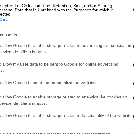
o opt-out of Collection, Use, Retention, Sale, and/or Sharing
ersonal Data that Is Unrelated with the Purposes for which it
ζ κασέτες» του Κλίντον και του
lected.
Out
έγγραφα
consents
o allow Google to enable storage related to advertising like cookies on
evice identifiers in apps.
o allow my user data to be sent to Google for online advertising
 κατηγορηματικά τα δημοσιεύματα για
s.
μαζί με τον κυβερνήτη της Καλιφόρνια,
το Four Seasons Resort στο Ταμαρίντο.
to allow Google to send me personalized advertising.
 αμέριμνος γκολφ χωρίς δίπλα του την
o allow Google to enable storage related to analytics like cookies on
evice identifiers in apps.
Gov Gavin Newsom in Mexico during release
o allow Google to enable storage related to functionality of the website
T9BGZJ
pic.twitter.com/H6ent82Rlt
o allow Google to enable storage related to personalization.