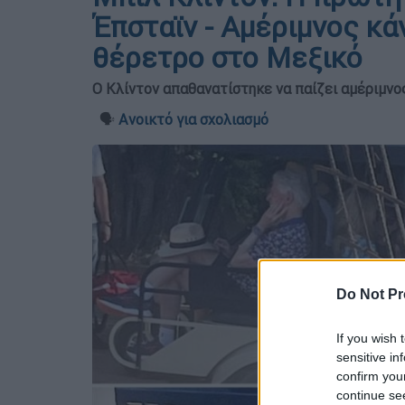
Έπσταϊν - Αμέριμνος κά
θέρετρο στο Μεξικό
Ο Κλίντον απαθανατίστηκε να παίζει αμέριμνος
🗣️
Ανοικτό για σχολιασμό
Do Not Pr
If you wish 
sensitive in
confirm you
continue se