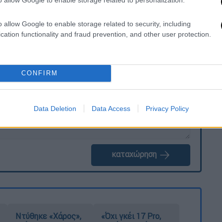
ry 9, 2024
o allow Google to enable storage related to security, including
cation functionality and fraud prevention, and other user protection.
. Το ΕΘΝΟΣ θα παρεμβαίνει και τα προσβλητικά σχόλια θα
CONFIRM
Data Deletion
Data Access
Privacy Policy
καταχώρηση
Ντύθηκε «Χάρος»,
«Όχι γκέι 17 Pro,