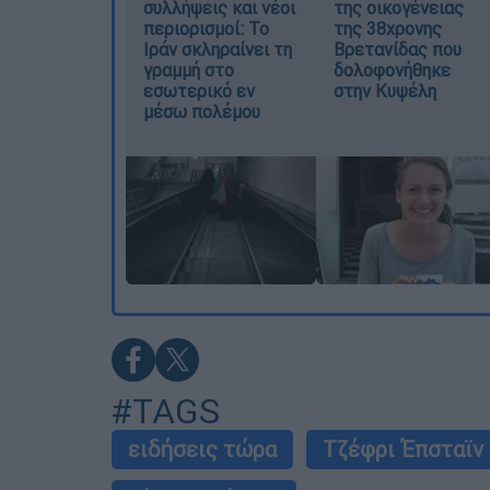
συλλήψεις και νέοι
της οικογένειας
περιορισμοί: Το
της 38χρονης
Ιράν σκληραίνει τη
Βρετανίδας που
γραμμή στο
δολοφονήθηκε
εσωτερικό εν
στην Κυψέλη
μέσω πολέμου
#TAGS
ειδήσεις τώρα
Τζέφρι Έπσταϊν