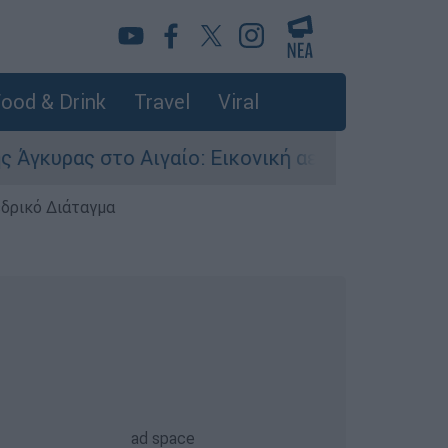
ood & Drink
Travel
Viral
 στο Αιγαίο: Εικονική αερομαχία ανάμεσα σε ελ
εδρικό Διάταγμα