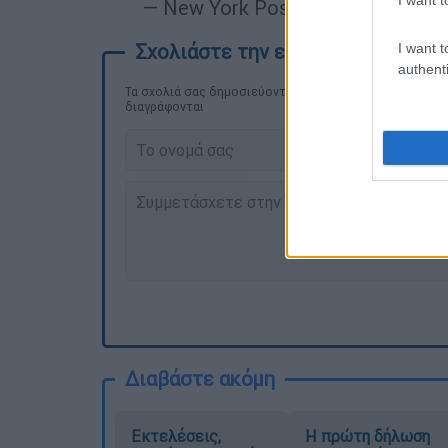
— New York Post (@nypost)
Janua
I want t
authenti
Τα σχολιά σας δημοσιεύονται άμεσα με δική σας ευθύνη
διαγράφονται
Διαβάστε ακόμη
Εκτελέσεις,
Η πρώτη δήλωση