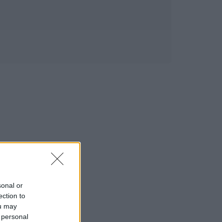
sonal or
ection to
ou may
 personal