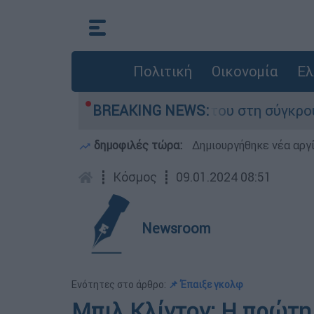
Πολιτική
Οικονομία
Ελ
Δαμίγο που έχασε τη ζωή του στη σύγκρουση ελ
BREAKING NEWS:
δημοφιλές τώρα:
Δημιουργήθηκε νέα αργ
┋
Κόσμος
┋
09.01.2024 08:51
Newsroom
Ενότητες στο άρθρο:
📌 Έπαιξε γκολφ
Μπιλ Κλίντον: Η πρώτη