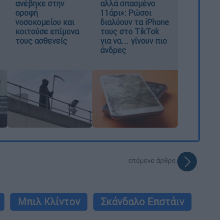
ανέβηκε στην
αλλά σπασμένο
οροφή
11άρι»: Ρώσοι
νοσοκομείου και
διαλύουν τα iPhone
κοιτούσε επίμονα
τους στο TikTok
τους ασθενείς
για να... γίνουν πιο
άνδρες
επόμενο άρθρο
Μπιλ Κλίντον
Σκάνδαλο Επστάιν