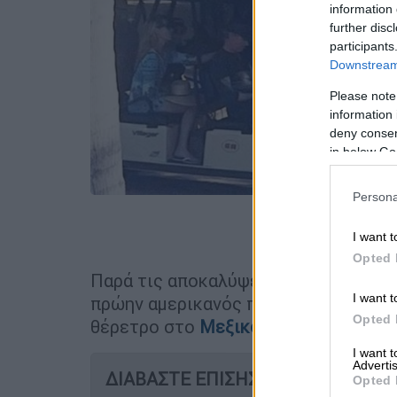
information 
further disc
participants
Downstream 
Please note
information 
deny consent
in below Go
Persona
Προσθέστε
I want t
Opted 
Παρά τις αποκαλύψεις για τη σχέση 
I want t
πρώην αμερικανός πρόεδρος
Μπιλ Κ
Opted 
θέρετρο στο
Μεξικό
.
I want 
Advertis
ΔΙΑΒΑΣΤΕ ΕΠΙΣΗΣ
Opted 