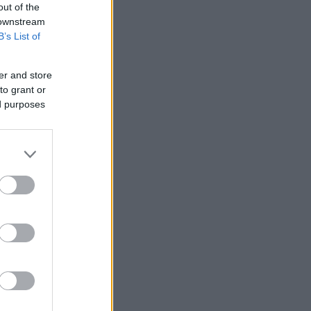
out of the
 downstream
B’s List of
er and store
to grant or
ed purposes