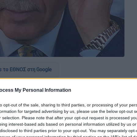
 το ΕΘΝΟΣ στη Google
την
εκδήλωση για την 97η επέτειο της
ocess My Personal Information
υς λογαριασμούς των μέσων κοινωνικής
τζέπ Ταγίπ Ερντογάν
και του
υπουργού
to opt-out of the sale, sharing to third parties, or processing of your per
ά από λίγο αφαιρέθηκαν, καθώς
formation for targeted advertising by us, please use the below opt-out s
 βαθμίδας μελών
της Εθνικής Υπηρεσίας
r selection. Please note that after your opt-out request is processed y
eing interest-based ads based on personal information utilized by us or
disclosed to third parties prior to your opt-out. You may separately opt-