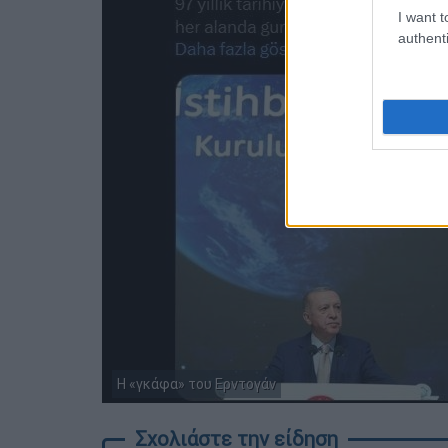
I want t
authenti
Η «γκάφα» του Ερντογάν