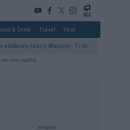
ood & Drink
Travel
Viral
 λέει η 46χρονη - Τι αποκάλυψε στους αστυνομικ
 νο1 στην καρδιά...