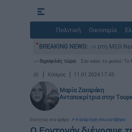
Πολιτική
Οικονομία
Ελ
8 ημερών - Νοσηλευόταν στη ΜΕΘ Νεογνών
BREAKING NEWS:
δημοφιλές τώρα:
Σου καίει το μυαλό: Το 
┋
Κόσμος
┋
11.01.2024 17:43
Μαρία Ζαχαράκη
Ανταποκρίτρια στην Τουρ
Ενότητες στο άρθρο:
📌 Η ανάρτηση που κατέβηκε
Ο Ερντογάν διέγραψε 