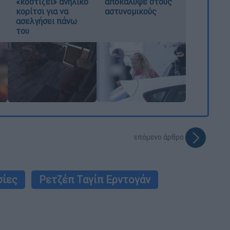
«κοστίζει» ανήλικο
αποκάλυψε στους
κορίτσι για να
αστυνομικούς
ασελγήσει πάνω
του
επόμενο άρθρο
σίες
Ρετζέπ Ταγίπ Ερντογάν