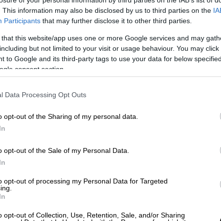
losure of your personal information by third parties on the IAB’s list of
. This information may also be disclosed by us to third parties on the
IA
Participants
that may further disclose it to other third parties.
 that this website/app uses one or more Google services and may gath
που αποτελείται μόνο από τα σύνορά
including but not limited to your visit or usage behaviour. You may click 
 to Google and its third-party tags to use your data for below specifi
ogle consent section.
l Data Processing Opt Outs
o opt-out of the Sharing of my personal data.
In
ς, αυτές οι
φωτογραφίες αφαιρέθηκαν,
αλλά
 ‘γκάφα’ των ανθρώπων που χειρίζονται τον
o opt-out of the Sale of my Personal Data.
τα μέσα κοινωνικής δικτύωσης.
In
to opt-out of processing my Personal Data for Targeted
ing.
In
o opt-out of Collection, Use, Retention, Sale, and/or Sharing