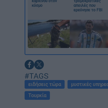
καρκίνου στον
τρομοκρατικές
κόσμο
απειλές που
ερεύνησε το FBI
#TAGS
ειδήσεις τώρα
μυστικές υπηρε
Τουρκία