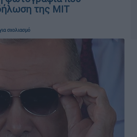
δήλωση της MIT
για σχολιασμό