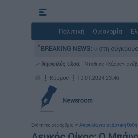
Πολιτική
Οικονομία
Ελ
μίγο που έχασε τη ζωή του στη σύγκρουση ελικ
BREAKING NEWS:
δημοφιλές τώρα:
Ντύθηκε «Χάρος», ανέβ
┋
Κόσμος
┋
19.01.2024 23:46
Newsroom
Ενότητες στο άρθρο:
📌 Ανησυχία για τη Δυτική Όχθη
Λευκός Οίκος: Ο Μπάιντ