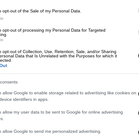
ν Νετανιάχου κατά τη διάρκεια μιας
ίχαν σήμερα οι δυο ηγέτες, την πρώτη μετά
o opt-out of the Sale of my Personal Data.
In
πόφαση του
Ισραήλ
να επιτρέψει την
to opt-out of processing my Personal Data for Targeted
ing.
In
 αντιτίθενται σε μια γενική εκεχειρία στη
o opt-out of Collection, Use, Retention, Sale, and/or Sharing
ersonal Data that Is Unrelated with the Purposes for which it
σει τους ενόπλους της Χαμάς
.
lected.
Out
αύσεις, όπως είπα, για να προσπαθήσουμε
σότερη βοήθεια να εισέλθει στη
Λωρίδα της
consents
κεχειρία αυτή τη στιγμή».
o allow Google to enable storage related to advertising like cookies on
evice identifiers in apps.
όμαστε πως είχε τεθεί σε
εφαρμογή
o allow my user data to be sent to Google for online advertising
s.
θη και νέα πλήγματα κατά των
to allow Google to send me personalized advertising.