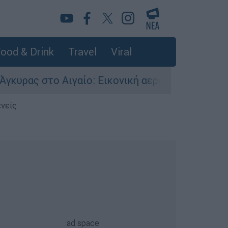
ood & Drink
Travel
Viral
το Αιγαίο: Εικονική αερομαχία ανάμεσα σε ελλη
ενείς