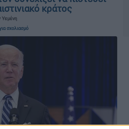
ιστινιακό κράτος
ν Υεμένη
για σχολιασμό