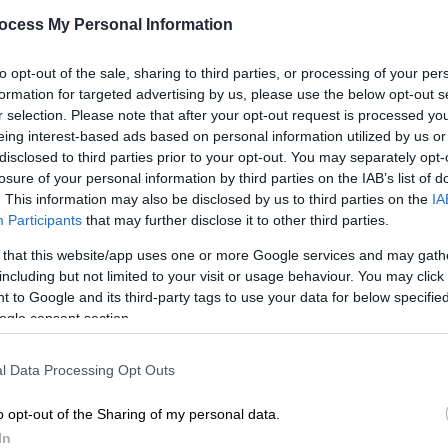
ocess My Personal Information
to opt-out of the sale, sharing to third parties, or processing of your per
formation for targeted advertising by us, please use the below opt-out s
r selection. Please note that after your opt-out request is processed y
eing interest-based ads based on personal information utilized by us or
disclosed to third parties prior to your opt-out. You may separately opt-
losure of your personal information by third parties on the IAB’s list of
. This information may also be disclosed by us to third parties on the
IA
Participants
that may further disclose it to other third parties.
 το ΕΘΝΟΣ στη Google
 that this website/app uses one or more Google services and may gath
including but not limited to your visit or usage behaviour. You may click 
εν
«συνεχίζει να πιστεύει στην προοπτική
 to Google and its third-party tags to use your data for below specifi
κρατών στη Μέση Ανατολή, και στην ίδρυση
ogle consent section.
ωρίζει ότι θα χρειαστεί πολλή δουλειά για
ο εκπρόσωπος του Συμβουλίου Εθνικής
l Data Processing Opt Outs
ρμπι.
o opt-out of the Sharing of my personal data.
ύμφωνα με τον εκπρόσωπο, τη θέση του με
In