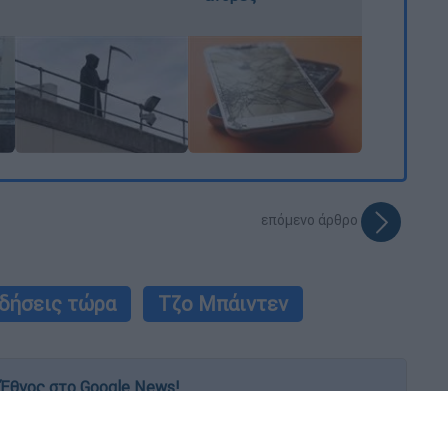
επόμενο άρθρο
ιδήσεις τώρα
Τζο Μπάιντεν
Έθνος στο Google News!
 λεπτό, με την υπογραφή του www.ethnos.gr