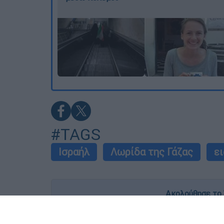
#TAGS
Ισραήλ
Λωρίδα της Γάζας
ε
Ακολούθησε το 
Live όλες οι εξελίξεις λεπτό προς