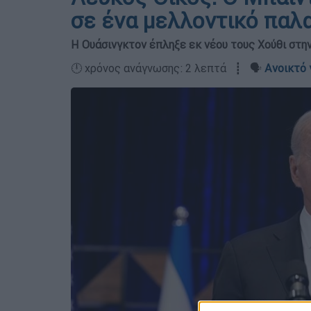
σε ένα μελλοντικό παλα
Η Ουάσινγκτον έπληξε εκ νέου τους Χούθι στη
🕛 χρόνος ανάγνωσης: 2 λεπτά ┋ 🗣️
Ανοικτό 