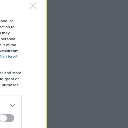
sonal or
ection to
ou may
 personal
out of the
 downstream
B’s List of
er and store
to grant or
ed purposes