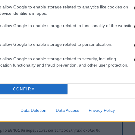
o allow Google to enable storage related to analytics like cookies on
 τη «
μεγάλη ανησυχία
» του μετά τις
evice identifiers in apps.
ική Όχθη για τον θάνατο ενός Αμερικανού
o allow Google to enable storage related to functionality of the website
φίκ Ατζάκ, κάτοχος αμερικανικού
 του
, σκοτώθηκε από ισραηλινά πυρά στο
o allow Google to enable storage related to personalization.
ης Ραμάλας στην κατεχόμενη
Δυτική Όχθη
,
o allow Google to enable storage related to security, including
είο ειδήσεων Wafa και δήλωσαν συγγενείς
cation functionality and fraud prevention, and other user protection.
λωσε ότι οι ΗΠΑ «
διεξήγαγαν με επιτυχία
ντίον των ανταρτών στην Υεμένη. Τόνισε
CONFIRM
τοξευτές πυραύλων έτοιμους να χτυπήσουν
Data Deletion
Data Access
Privacy Policy
. Το ΕΘΝΟΣ θα παρεμβαίνει και τα προσβλητικά σχόλια θα