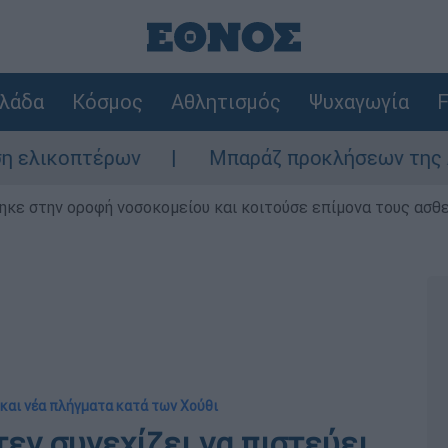
λάδα
Κόσμος
Αθλητισμός
Ψυχαγωγία
F
οπτέρων
Μπαράζ προκλήσεων της Άγκυρας σ
ηκε στην οροφή νοσοκομείου και κοιτούσε επίμονα τους ασθ
 και νέα πλήγματα κατά των Χούθι
εν συνεχίζει να πιστεύει