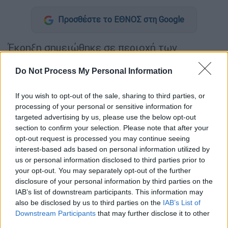
Προσθέστε το ΕΘΝΟΣ στη Google
Έκρηξη σημειώθηκε σε περιοχή των
Βρυξελλών
έπειτα από διαρροή αερίου σε
Do Not Process My Personal Information
σπίτι.
Τρία άτομα
τραυματίστηκαν ελαφρά
ενώ
672 άτομα
αναγκάστηκαν να εκκενώσουν
If you wish to opt-out of the sale, sharing to third parties, or
την περιοχή.
processing of your personal or sensitive information for
targeted advertising by us, please use the below opt-out
section to confirm your selection. Please note that after your
ΔΙΑΒΑΣΤΕ ΕΠΙΣΗΣ
opt-out request is processed you may continue seeing
interest-based ads based on personal information utilized by
Κόσμος
|
22.01.2024 15:56
us or personal information disclosed to third parties prior to
Η Μελόνι ζήτησε βοήθεια από τον
your opt-out. You may separately opt-out of the further
Ερντογάν - Τι αποκαλύπτουν τα
disclosure of your personal information by third parties on the
ιταλικά ΜΜΕ για τη συνάντηση
IAB’s list of downstream participants. This information may
also be disclosed by us to third parties on the
IAB’s List of
Downstream Participants
that may further disclose it to other
third parties.