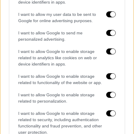
device identifiers in apps.
ελαφρά τραύματα και τους παρασχέθηκε
φροντίδα στο σημείο.
I want to allow my user data to be sent to
Google for online advertising purposes.
Le
@Siamu
intervient sur l'explosion
I want to allow Google to send me
à Neder-Over-Heembeek ce matin.
personalized advertising.
672 personnes évacuées !
@sibelga
pic.twitter.com/w7ftweg6ul
I want to allow Google to enable storage
related to analytics like cookies on web or
— DH-Bruxelles (@DHBruxelles)
device identifiers in apps.
January 22, 2024
I want to allow Google to enable storage
related to functionality of the website or app.
I want to allow Google to enable storage
Τα σχολιά σας δημοσιεύονται άμεσα με δική σας ευθύνη. Το
related to personalization.
ΕΘΝΟΣ θα παρεμβαίνει και τα προσβλητικά σχόλια θα
διαγράφονται
I want to allow Google to enable storage
related to security, including authentication
functionality and fraud prevention, and other
user protection.