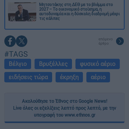
Μητσοτάκης στη ΔΕΘ με το βλέμμα στο
2027 – Το οικονομικό στοίχημα, η
αυτοδυναμία και η δύσκολη διαδρομή μέχρι
τις κάλπες
επόμενο
άρθρο
#TAGS
Βέλγιο
Βρυξέλλες
φυσικό αέριο
ειδήσεις τώρα
έκρηξη
αέριο
Ακολούθησε το Έθνος στο Google News!
Live όλες οι εξελίξεις λεπτό προς λεπτό, με την
υπογραφή του www.ethnos.gr