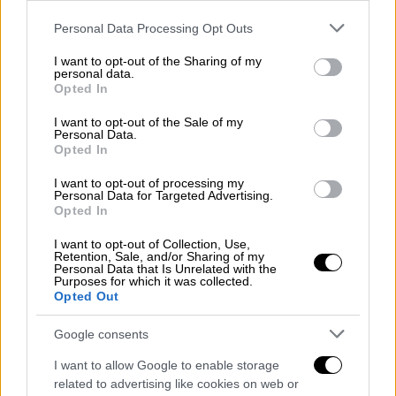
Η έκρηξη σημειώθηκε σε μια μονοκατοικία
Please note that this website/app uses one or more Google
Personal Data Processing Opt Outs
services and may gather and store information including but
στην οδό
Francois Vekemans
στο
Neder-
not limited to your visit or usage behaviour. You may click to
I want to opt-out of the Sharing of my
over-Heembeek,
στο βόρειο τμήμα της
personal data.
grant or deny consent to Google and its third-party tags to
Opted In
περιφέρειας της πρωτεύουσας, νωρίς το
use your data for below specified purposes in below Google
πρωί. Σύμφωνα με τα ξένα ειδησεογραφικά
consent section.
I want to opt-out of the Sale of my
Personal Data.
πρακτορεία, αυτό συνέβη μετά από εργασίες
Opted In
που πραγματοποίησε η διαχειρίστρια
εταιρεία του δικτύου. Αρχικά η αστυνομία
I want to opt-out of processing my
Personal Data for Targeted Advertising.
έκανε λόγο για έναν σοβαρά τραυματία,
Opted In
ωστόσο ο εκπρόσωπος της πυροσβεστικής
I want to opt-out of Collection, Use,
υπηρεσίας των
Βρυξελλών
,
Walter Derieuw
Retention, Sale, and/or Sharing of my
Personal Data that Is Unrelated with the
επιβεβαίωσε ότι πρόκειται για τρία άτομα
Purposes for which it was collected.
Opted Out
που τραυματίστηκαν ελαφρά,
συμπεριλαμβανομένου του ατόμου που
Google consents
διέμενε στο σπίτι. Αυτή υπέστη ελαφρά
I want to allow Google to enable storage
τραύματα και μεταφέρθηκε στο νοσοκομείο.
related to advertising like cookies on web or
Τα άλλα δύο άτομα υπέστησαν επίσης