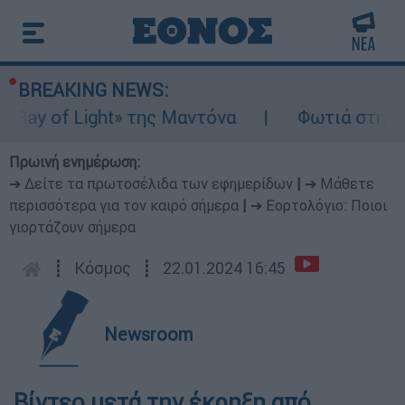
BREAKING NEWS:
y of Light» της Μαντόνα
Φωτιά στη Βοιωτ
Πρωινή ενημέρωση:
➔ Δείτε τα πρωτοσέλιδα των εφημερίδων
|
➔ Μάθετε
περισσότερα για τον καιρό σήμερα
|
➔ Εορτολόγιο: Ποιοι
γιορτάζουν σήμερα
┋
Κόσμος
┋
22.01.2024 16:45
Newsroom
Βίντεο μετά την έκρηξη από