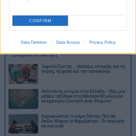
CONFIRM
καταχώρηση
Data Deletion
Data Access
Privacy Policy
Διαβάστε ακόμη
Ξεφυλλίζοντας... τέσσερις ιστορίες για τη
γνώση, τη φύση και την τεχνολογία
Απίστευτη ιστορία στην Ελλάδα – Πώς μια
μπάλα ταξίδεψε στη θάλασσα 80 μίλια για
να κρατήσει ζωντανό έναν 30χρονο!
Κορυφώνεται το κύμα ζέστης: Πού θα
δείξει 40αρια το θερμόμετρο - Οι περιοχές
σε red code