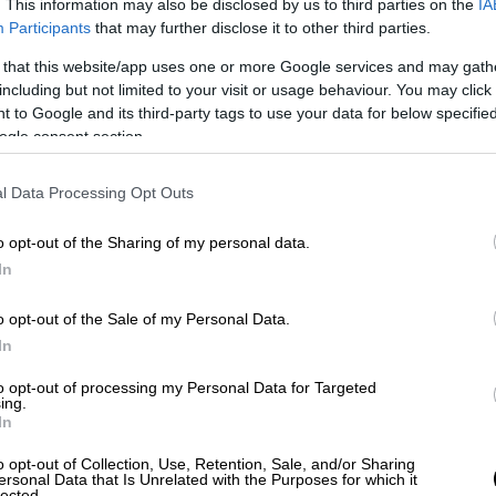
. This information may also be disclosed by us to third parties on the
IA
 F-16 - Χάνουμε την αεροπορική
Participants
that may further disclose it to other third parties.
ατά Ερντογάν από την τουρκική
 that this website/app uses one or more Google services and may gath
including but not limited to your visit or usage behaviour. You may click 
 to Google and its third-party tags to use your data for below specifi
ogle consent section.
οϊκούς συμμάχους, ο νόμος προβλέπει ότι η
l Data Processing Opt Outs
OA) θα σταλεί αντιστοίχως στην Αθήνα και
o opt-out of the Sharing of my personal data.
15 ημερών
. Στην περίπτωση που δεν υπάρξει
In
βέρνηση έχει την ευχέρεια να στείλει την
ση, όμως, η επιστολή θα πρέπει να
o opt-out of the Sale of my Personal Data.
όμενο χρόνο, ο οποίος δίνει στους
In
 να διατυπώσουν ενστάσεις που ενδέχεται
to opt-out of processing my Personal Data for Targeted
ing.
In
o opt-out of Collection, Use, Retention, Sale, and/or Sharing
ersonal Data that Is Unrelated with the Purposes for which it
lected.