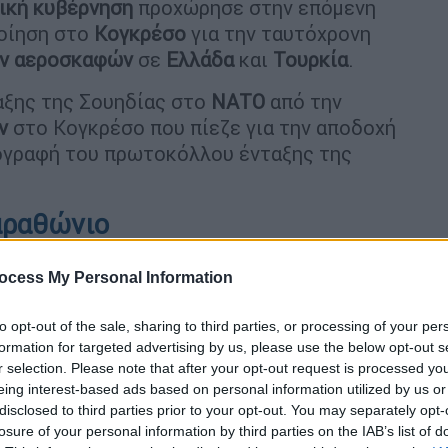
ική κυβέρνηση
προχώρησε στην επόμενη
ποίηση στο
Κογκρέσο
για την ταυτόχρονη
ν αεροσκαφών
σε
Ελλάδα
και
Τουρκία
.
αξης της Σουηδίας στο
ΝΑΤΟ
από την
ν
στο Κογκρέσο που πίεζε για την αποδοχή
πογραφή του πρωτοκόλλου ένταξης της
.
αραθώνιο
ρέσο μπαίνει ουσιαστικά τέλος σε έναν
ocess My Personal Information
ρκέσει σχεδόν δύο χρόνια, με φόντο την
 και την
απόκτηση νέων μαχητικών
από δύο
to opt-out of the sale, sharing to third parties, or processing of your per
.
formation for targeted advertising by us, please use the below opt-out s
r selection. Please note that after your opt-out request is processed y
eing interest-based ads based on personal information utilized by us or
disclosed to third parties prior to your opt-out. You may separately opt-
losure of your personal information by third parties on the IAB’s list of