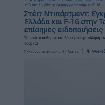
📌 Το εκτιμώμενο συνολικό κόστος είναι 8,6 δισεκατ
📌 Τι περιλαμβάνει η έγκριση για τα τουρκικά F-16
Στέιτ Ντιπάρτμεντ: Εγκ
Ελλάδα και F-16 στην Τ
επίσημες ειδοποιήσεις
Το πρώτο καθοριστικό βήμα για την πώληση τω
Τουρκία
🕛 χρόνος ανάγνωσης: 11 λεπτά ┋ 🗣️
Ανοικτό