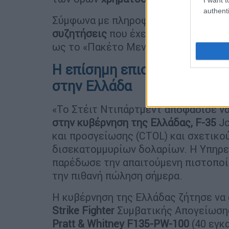
authenti
Σύμφωνα με πληροφορίες, η αμερικα
συζητήσεις
που έχει ότι η συμφωνία 
ως το «Πακέτο Μενέντεζ», θα ισχύσε
Η επίσημη επιστολή στο Κο
στην Ελλάδα
«Το Στέιτ Ντιπάρτμεντ αποφάσισε να
στην κυβέρνηση της Ελλάδας, F-35
Jo
και προσγείωσης (CTOL) και σχετικο
δισεκατομμυρίων δολαρίων. Η Υπηρεσ
παρέδωσε την απαιτούμενη πιστοποί
την πιθανή πώληση σήμερα.
Η κυβέρνηση της Ελλάδας ζήτησε να
Strike Fighter
Συμβατικής Απογείωσης
Pratt & Whitney F135-PW-100
(40 εγκ