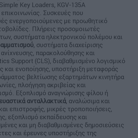
Simple Key Loaders, KGV-135A
επικοινωνίας. Συσκευές που
υές ενεργοποιούμενες με προωθητικό
ωτοβολίδες. Πλήρεις προσομοιωτές
των, συστήματα ηλεκτρονικού πολέμου και
αμματισμού
, συστήματα διαχείρισης
α ανίχνευσης, παρακολούθησης και
tics Support (CLS), διαβαθμισμένο λογισμικό
ς και ενοποίησης, υποστήριξη μεταφοράς
ράμματος βελτίωσης εξαρτημάτων κινητήρα
ωνίες, πλοήγηση ακριβείας και
ισμό. Εξοπλισμό αναγνώρισης φίλου ή
κευαστικά ανταλλακτικά
, αναλώσιμα και
και επιστροφής, μικρές τροποποιήσεις,
ς, εξοπλισμό εκπαίδευσης και
μένες και μη διαβαθμισμένες δημοσιεύσεις
έτες και έρευνες υποστήριξης της