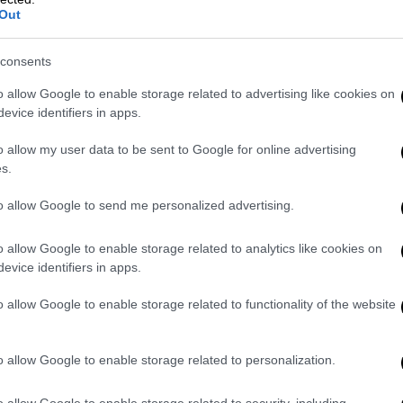
Out
consents
o allow Google to enable storage related to advertising like cookies on
evice identifiers in apps.
video
o allow my user data to be sent to Google for online advertising
s.
to allow Google to send me personalized advertising.
o allow Google to enable storage related to analytics like cookies on
evice identifiers in apps.
o allow Google to enable storage related to functionality of the website
διαπραγματεύσεις
που θα κρατήσουν
o allow Google to enable storage related to personalization.
ηση των τεχνικών λεπτομερειών αλλά και
ει η κάθε συμφωνία αντίστοιχα.
o allow Google to enable storage related to security, including