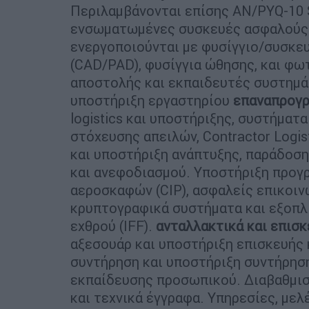
Περιλαμβάνονται επίσης AN/PYQ-10 
ενσωματωμένες συσκευές ασφαλούς 
ενεργοποιούνται με φυσίγγιο/συσκε
(CAD/PAD), φυσίγγια ώθησης, και φ
αποστολής και εκπαιδευτές συστημά
υποστήριξη εργαστηρίου
επαναπρογρ
logistics και υποστήριξης, συστήματ
στόχευσης απειλών, Contractor Logis
και υποστήριξη ανάπτυξης, παράδοση
και ανεφοδιασμού. Υποστήριξη προγ
αεροσκαφών (CIP), ασφαλείς επικοιν
κρυπτογραφικά συστήματα και εξοπλ
εχθρού (IFF).
ανταλλακτικά και επισ
αξεσουάρ και υποστήριξη επισκευής 
συντήρηση και υποστήριξη συντήρηση
εκπαίδευσης προσωπικού. Διαβαθμισ
και τεχνικά έγγραφα. Υπηρεσίες, μελ