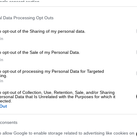
stitutet
(KI) στη Στοκχόλμη. Στο Ινστιτούτο
ogle consent section.
ία είναι επιφορτισμένη με την επιλογή του
ογίας ή Ιατρικής
, σύμφωνα με την
Guardian
.
l Data Processing Opt Outs
o opt-out of the Sharing of my personal data.
In
o opt-out of the Sale of my Personal Data.
οπλη επίθεση στην Κωνσταντινούπολη:
In
 δράστες
to opt-out of processing my Personal Data for Targeted
ing.
In
o opt-out of Collection, Use, Retention, Sale, and/or Sharing
μμυρίων
ersonal Data that Is Unrelated with the Purposes for which it
lected.
Out
3 Δεκεμβρίου υπήρξε
διακοπή
στην
παροχή
ξαμενές
, και ενώ οι δεξαμενές μπορούν να
consents
πλέον υγρό άζωτο, έμειναν χωρίς αυτό για
o allow Google to enable storage related to advertising like cookies on
ούν δείγματα από πολλά ιδρύματα.