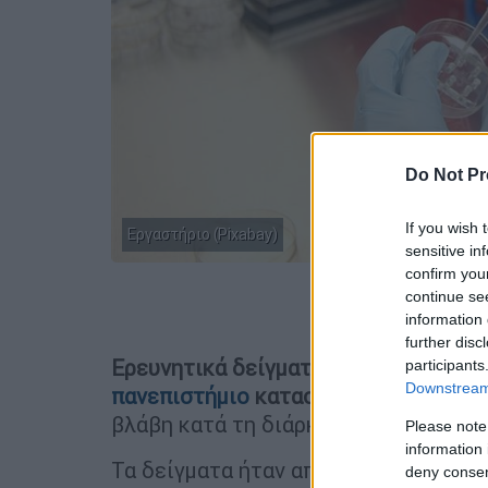
Do Not Pr
If you wish 
Εργαστήριο (Pixabay)
sensitive in
confirm you
continue se
Προσθέστε
information 
further disc
Ερευνητικά δείγματα
που συλλέγοντα
participants
Downstream 
πανεπιστήμιο
καταστράφηκαν
ολοσχ
βλάβη κατά τη διάρκεια των διακοπ
Please note
information 
Τα δείγματα ήταν αποθηκευμένα σε δ
deny consent