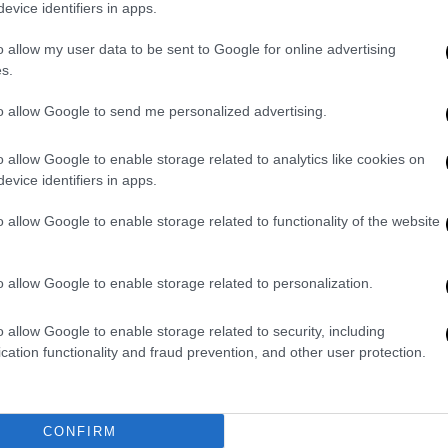
evice identifiers in apps.
μιούπολης του Ινστιτούτου, δήλωσε πως
o allow my user data to be sent to Google for online advertising
τιγμή που μπορεί να φανταστεί κανείς στη
s.
την παραμονή των Χριστουγέννων».
to allow Google to send me personalized advertising.
εκτιμώμενη αξία
των δειγμάτων που
o allow Google to enable storage related to analytics like cookies on
evice identifiers in apps.
υχαιμία και άλλες σοβαρές
o allow Google to enable storage related to functionality of the website
είναι αυτοί που
ερευνούν τη λευχαιμία
o allow Google to enable storage related to personalization.
σθενείς επί 30 ολόκληρα χρόνια
», σημείωσε
o allow Google to enable storage related to security, including
cation functionality and fraud prevention, and other user protection.
τερική έρευνα και παρά το γεγονός ότι δεν
το περιστατικό έχει αναφερθεί και στην
CONFIRM