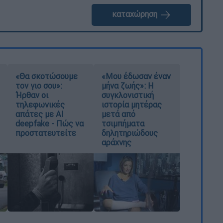
καταχώρηση
«Θα σκοτώσουμε
«Μου έδωσαν έναν
τον γιο σου»:
μήνα ζωής»: Η
Ήρθαν οι
συγκλονιστική
τηλεφωνικές
ιστορία μητέρας
απάτες με AI
μετά από
deepfake - Πώς να
τσιμπήματα
προστατευτείτε
δηλητηριώδους
αράχνης