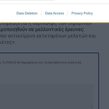
το παρόν δεν υπάρχει καμία ένδειξη ότι η
οή, αλλά η αναφορά στην αστυνομία έγινε
Data Deletion
Data Access
Privacy Policy
δείγματα ήταν όλα αυστηρά για
 επηρεάζεται η περίθαλψη των σημερινών
ιμοποιηθούν σε μελλοντικές έρευνες
.
σαν αντικείμενο εκτεταμένων μελετών και
λέτες».
. Το ΕΘΝΟΣ θα παρεμβαίνει και τα προσβλητικά σχόλια θα