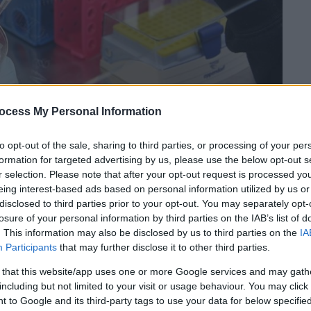
ocess My Personal Information
to opt-out of the sale, sharing to third parties, or processing of your per
formation for targeted advertising by us, please use the below opt-out s
r selection. Please note that after your opt-out request is processed y
eing interest-based ads based on personal information utilized by us or
 το ΕΘΝΟΣ στη Google
disclosed to third parties prior to your opt-out. You may separately opt-
losure of your personal information by third parties on the IAB’s list of
ν επί δεκαετίες σε
σουηδικό
ιατρικό
. This information may also be disclosed by us to third parties on the
IA
Participants
that may further disclose it to other third parties.
ερώς
όταν ένας
καταψύκτης
παρουσίασε
ών των Χριστουγέννων.
 that this website/app uses one or more Google services and may gath
including but not limited to your visit or usage behaviour. You may click 
εξαμενές που ψύχονταν με υγρό άζωτο, σε
 to Google and its third-party tags to use your data for below specifi