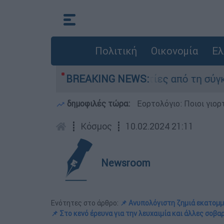
Πολιτική
Οικονομία
Ελ
ατέθεσαν οι δύο τραυματίες από τη σύγκρουση 
BREAKING NEWS:
δημοφιλές τώρα:
Εορτολόγιο: Ποιοι γιο
┋
Κόσμος
┋
10.02.2024 21:11
Newsroom
Ενότητες στο άρθρο:
📌 Ανυπολόγιστη ζημιά εκατομ
📌 Στο κενό έρευνα για την λευχαιμία και άλλες σοβα