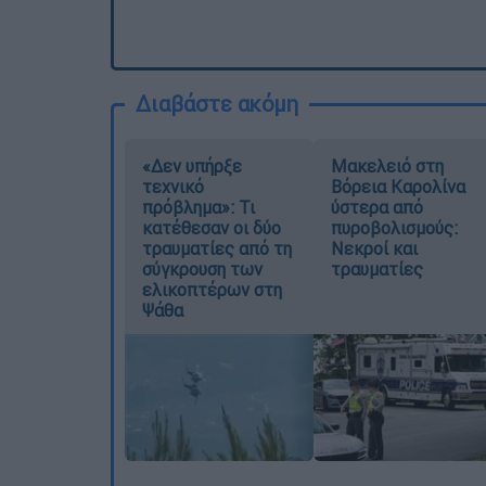
Διαβάστε ακόμη
«Δεν υπήρξε
Μακελειό στη
τεχνικό
Βόρεια Καρολίνα
πρόβλημα»: Τι
ύστερα από
κατέθεσαν οι δύο
πυροβολισμούς:
τραυματίες από τη
Νεκροί και
σύγκρουση των
τραυματίες
ελικοπτέρων στη
Ψάθα