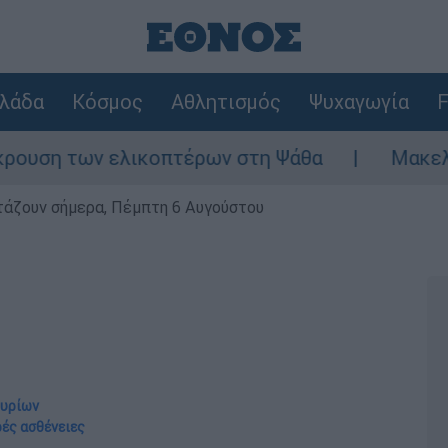
λάδα
Κόσμος
Αθλητισμός
Ψυχαγωγία
F
των ελικοπτέρων στη Ψάθα
Μακελειό στη Β
ρτάζουν σήμερα, Πέμπτη 6 Αυγούστου
μυρίων
ρές ασθένειες