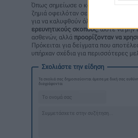
Όπως σημείωσε ο κοσμήτορας: «Προς 
ζημιά οφειλόταν σε εξωτερική επιρρ
για να καλυφθούν όλες οι βάσεις. Τα
ερευνητικούς σκοπούς
, ώστε να μην
ασθενών, αλλά
προορίζονταν να χρησ
Πρόκειται για δείγματα που αποτέλε
υπήρχαν σχέδια για περισσότερες με
Τα σχολιά σας δημοσιεύονται άμεσα με δική σας ευθύνη
διαγράφονται