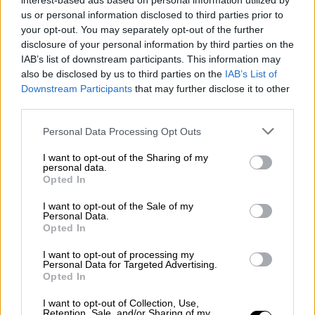
interest-based ads based on personal information utilized by
Ο πρωθυπουργός του
Ισραήλ
απέρριψε
την
us or personal information disclosed to third parties prior to
Τετάρτη το
σχέδιο εκεχειρίας
που πρότεινε
your opt-out. You may separately opt-out of the further
η
Χαμάς
, υποστηρίζοντας πως η
disclosure of your personal information by third parties on the
συνθηκολόγηση με τους όρους του
IAB’s list of downstream participants. This information may
παλαιστινιακού ισλαμιστικού κινήματος θα
also be disclosed by us to third parties on the
IAB’s List of
Downstream Participants
that may further disclose it to other
οδηγούσε σε «
νέα σφαγή
» ανάλογη με εκείνη
third parties.
της 7ης Οκτωβρίου. Παράλληλα ο
Μπενιαμίν
Please note that this website/app uses one or more Google
Νετανιάχου
είπε ότι έδωσε εντολή στη
Personal Data Processing Opt Outs
services and may gather and store information including but
στρατιωτική ηγεσία
να «προετοιμάσει»
not limited to your visit or usage behaviour. You may click to
I want to opt-out of the Sharing of my
επιχείρηση στη Ράφα
, τη νοτιότερη πόλη της
personal data.
grant or deny consent to Google and its third-party tags to
Opted In
Λωρίδας της Γάζας, εκτιμώντας ότι η τελική
use your data for below specified purposes in below Google
νίκη επί της Χαμάς είναι «θέμα μηνών».
consent section.
I want to opt-out of the Sale of my
Personal Data.
Opted In
«Θέμα μηνών μια νέα σφαγή»
I want to opt-out of processing my
«Οι ηρωϊκοί στρατιώτες μας πολεμούν αυτήν
Personal Data for Targeted Advertising.
Opted In
τη στιγμή στη Χαν Γιούνις, βασικό προπύργιο
της Χαμάς. Έχουμε διατάξει τις ισραηλινές
I want to opt-out of Collection, Use,
Retention, Sale, and/or Sharing of my