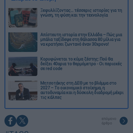
Ξεφυλλίζοντας... τέσσερις ιστορίες για τη
γνώση, τη φύση και την τεχνολογία
Απίστευτη ιστορία στην Ελλάδα – Πώς μια
μπάλα ταξίδεψε στη θάλασσα 80 μίλια για
να κρατήσει ζωντανό έναν 30χρονο!
Κορυφώνεται το κύμα ζέστης: Πού θα
δείξει 40αρια το θερμόμετρο - Οι περιοχές
σε red code
Μητσοτάκης στη ΔΕΘ με το βλέμμα στο
2027 – Το οικονομικό στοίχημα, η
αυτοδυναμία και η δύσκολη διαδρομή μέχρι
τις κάλπες
επόμενο
άρθρο