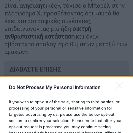
είναι ανησυχητικές», τόνισε ο Μπορέλ στην
πλατφόρμα X, προσθέτοντας ότι «αυτό θα
έχει καταστροφικές συνέπειες,
επιδεινώνοντας μια ήδη
οικτρή
ανθρωπιστική κατάσταση
και έναν
αβάσταχτο απολογισμό θυμάτων μεταξύ των
αμάχων».
ΔΙΑΒΑΣΤΕ ΕΠΙΣΗΣ
Κόσμος
|
09.02.2024 18:12
Do Not Process My Personal Information
Γάζα: Εντολή Νετανιάχου στον
στρατό να εκκενώσει τη Ράφα - Σε
If you wish to opt-out of the sale, sharing to third parties, or
κίνδυνο 1,3 εκατομ. Παλαιστίνιοι
processing of your personal or sensitive information for
targeted advertising by us, please use the below opt-out
section to confirm your selection. Please note that after your
opt-out request is processed you may continue seeing