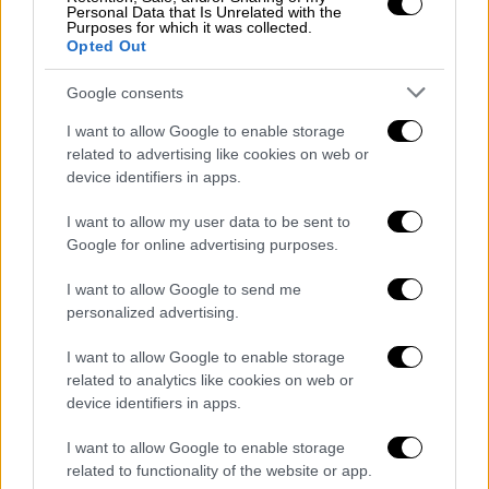
ένοπλες δυνάμεις να προετοιμάσουν
Personal Data that Is Unrelated with the
Purposes for which it was collected.
επιχείρηση στη Ράφα και σε δύο
Opted Out
καταυλισμούς (προσφύγων),
τα τελευταία
εναπομείναντα προπύργια της Χαμάς»
, είπε ο
Google consents
ισραηλινός πρωθυπουργός. «Η νίκη είναι
I want to allow Google to enable storage
εφικτή. Δεν υπολογίζεται σε χρόνια ή
related to advertising like cookies on web or
δεκαετίες, είναι θέμα μηνών», διαβεβαίωσε
device identifiers in apps.
ο Νετανιάχου, τέσσερις μήνες από την άνευ
I want to allow my user data to be sent to
προηγουμένου επίθεση της Χαμάς στο
Google for online advertising purposes.
Ισραήλ η οποία πυροδότησε τον πόλεμο.
I want to allow Google to send me
personalized advertising.
ΔΙΑΒΑΣΤΕ ΕΠΙΣΗΣ
I want to allow Google to enable storage
Κόσμος
|
07.02.2024 07:33
related to analytics like cookies on web or
Ισραηλινοί βομβαρδισμοί με νεκρούς
device identifiers in apps.
στη Συρία - Ψάχνουν στα συντρίμμια
I want to allow Google to enable storage
related to functionality of the website or app.