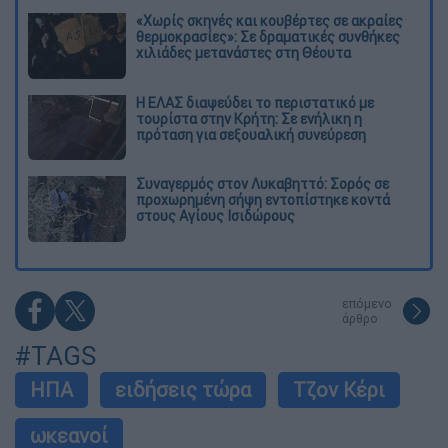
«Χωρίς σκηνές και κουβέρτες σε ακραίες
θερμοκρασίες»: Σε δραματικές συνθήκες
χιλιάδες μετανάστες στη Θέουτα
Η ΕΛΑΣ διαψεύδει το περιστατικό με
τουρίστα στην Κρήτη: Σε ενήλικη η
πρόταση για σεξουαλική συνεύρεση
Συναγερμός στον Λυκαβηττό: Σορός σε
προχωρημένη σήψη εντοπίστηκε κοντά
στους Αγίους Ισιδώρους
επόμενο
άρθρο
#TAGS
ΗΠΑ
ειδήσεις τώρα
Τζον Κέρι
ωκεανοί