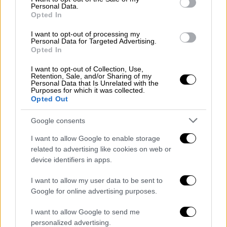
Personal Data.
Opted In
Αναφερόμενος στην ιστορία της Διεθνής
Διάσκεψης για τους Ωκεανούς, της οποίας ο
I want to opt-out of processing my
Personal Data for Targeted Advertising.
ίδιος ήταν
εμπνευστής
ως υπουργός
Opted In
Εξωτερικών των ΗΠΑ το 2014, ο κ. Κέρι
I want to opt-out of Collection, Use,
τόνισε ότι σκοπός δεν είναι να αποτελέσει
Retention, Sale, and/or Sharing of my
Personal Data that Is Unrelated with the
ένα ακόμα φόρουμ συζήτησης των
Purposes for which it was collected.
Opted Out
προβλημάτων, αλλά να παρακινήσει τους
συμμετέχοντες
να κάνουν συγκεκριμένες
Google consents
δεσμεύσεις για την αντιμετώπιση αυτών
I want to allow Google to enable storage
των ζητημάτων.
related to advertising like cookies on web or
device identifiers in apps.
«Αυτό επετεύχθη με αξιοσημείωτο τρόπο.
Το εύρος των ανακοινώσεων και οι
πόροι
I want to allow my user data to be sent to
που έχει δημιουργήσει αυτή η Διάσκεψη την
Google for online advertising purposes.
καθιστούν μοναδική στο είδος της», τόνισε
I want to allow Google to send me
χαρακτηριστικά. Στη συνέχεια εξήγησε ότι
personalized advertising.