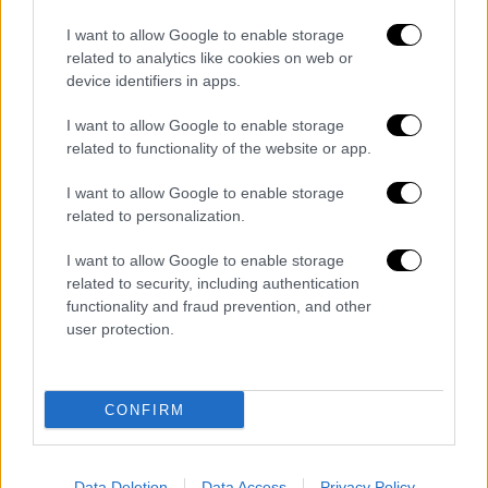
έχει ξεπεραστεί κάθε αρχική προσδοκία,
καθώς μέσα σε 10 χρόνια έχουν γίνει 2.100
I want to allow Google to enable storage
ανακοινώσεις, ενώ το συνολικό ύψος των
related to analytics like cookies on web or
device identifiers in apps.
δεσμεύσεων που έχουν εξασφαλιστεί έχει
υπερβεί τα 128 δισεκατομμύρια δολάρια.
I want to allow Google to enable storage
related to functionality of the website or app.
Τέλος, ο κ. Κέρι τόνισε ότι η κρίση του
θαλάσσιου περιβάλλοντος είναι άμεσα
I want to allow Google to enable storage
συνυφασμένη με την κλιματική κρίση,
related to personalization.
επισημαίνοντας προβλήματα όπως η
I want to allow Google to enable storage
υπερθέρμανση των θαλασσίων υδάτων, η
related to security, including authentication
υπεραλίευση
και η θαλάσσια ρύπανση, ενώ
functionality and fraud prevention, and other
εξέφρασε την ικανοποίησή του για το
user protection.
γεγονός ότι οι διεθνείς ναυτιλιακές
εταιρείες έχουν καθίσει στο τραπέζι των
CONFIRM
συζητήσεων για τον περιορισμό των
εκπομπών ρύπων.
Data Deletion
Data Access
Privacy Policy