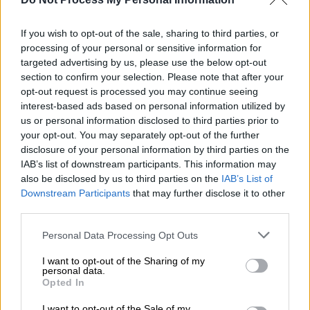
Ελλάδας
If you wish to opt-out of the sale, sharing to third parties, or
Παράλληλα, ο κ. Κέρι εξέφρασε την
εκτίμησή
processing of your personal or sensitive information for
του για τον ηγετικό ρόλο που διαδραματίζει
targeted advertising by us, please use the below opt-out
η Ελλάδα στο πλαίσιο της Διεθνούς
section to confirm your selection. Please note that after your
Διάσκεψης για τους Ωκεανούς και τόνισε
opt-out request is processed you may continue seeing
interest-based ads based on personal information utilized by
την ανάγκη εμπλοκής της νέας γενιάς στις
us or personal information disclosed to third parties prior to
προσπάθειες για την προστασία του
your opt-out. You may separately opt-out of the further
θαλάσσιου περιβάλλοντος.
disclosure of your personal information by third parties on the
IAB’s list of downstream participants. This information may
also be disclosed by us to third parties on the
IAB’s List of
ΔΙΑΒΑΣΤΕ ΕΠΙΣΗΣ
Downstream Participants
that may further disclose it to other
third parties.
Κόσμος
|
10.02.2024 20:34
Please note that this website/app uses one or more Google
Σε reset σχέσεων Τουρκία και ΗΠΑ: Ο
Personal Data Processing Opt Outs
services and may gather and store information including but
ρόλος των F-16 και το ταξίδι
not limited to your visit or usage behaviour. You may click to
I want to opt-out of the Sharing of my
Ερντογάν στην Ουάσιγκτον
personal data.
grant or deny consent to Google and its third-party tags to
Opted In
use your data for below specified purposes in below Google
consent section.
I want to opt-out of the Sale of my