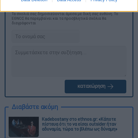
Τα σχολιά σας δημοσιεύονται άμεσα με δική σας ευθύνη. Το
ΕΘΝΟΣ θα παρεμβαίνει και τα προσβλητικά σχόλια θα
διαγράφονται
καταχώρηση
Διαβάστε ακόμη
Kadebostany στο ethnos.gr: «Κάποτε
πίστευα ότι το να είσαι outsider ήταν
αδυναμία, τώρα το βλέπω ως δύναμη»