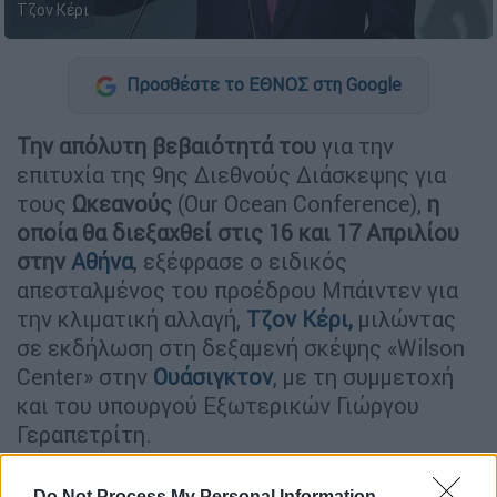
Τζον Κέρι
Προσθέστε το ΕΘΝΟΣ στη Google
Την απόλυτη βεβαιότητά του
για την
επιτυχία της 9ης Διεθνούς Διάσκεψης για
τους
Ωκεανούς
(Our Ocean Conference),
η
οποία θα διεξαχθεί στις 16 και 17 Απριλίου
στην
Αθήνα
, εξέφρασε ο ειδικός
απεσταλμένος του προέδρου Μπάιντεν για
την κλιματική αλλαγή,
Τζον Κέρι,
μιλώντας
σε εκδήλωση στη δεξαμενή σκέψης «Wilson
Center» στην
Ουάσιγκτον
, με τη συμμετοχή
και του υπουργού Εξωτερικών Γιώργου
Γεραπετρίτη.
Εκτίμηση για τον ηγετικό ρόλο της
Do Not Process My Personal Information