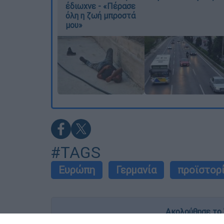
έδιωχνε - «Πέρασε
όλη η ζωή μπροστά
μου»
#TAGS
Ευρώπη
Γερμανία
προϊστορ
Ακολούθησε το 
Live όλες οι εξελίξεις λεπτό προς