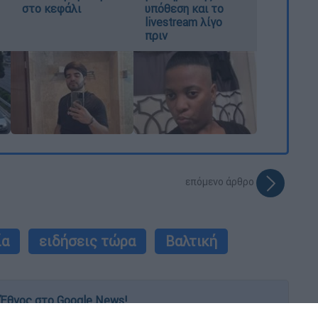
στο κεφάλι
υπόθεση και το
livestream λίγο
πριν
επόμενο άρθρο
ία
ειδήσεις τώρα
Βαλτική
Έθνος στο Google News!
 λεπτό, με την υπογραφή του www.ethnos.gr