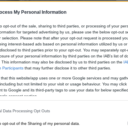
ocess My Personal Information
to opt-out of the sale, sharing to third parties, or processing of your per
formation for targeted advertising by us, please use the below opt-out s
r selection. Please note that after your opt-out request is processed y
eing interest-based ads based on personal information utilized by us or
disclosed to third parties prior to your opt-out. You may separately opt-
losure of your personal information by third parties on the IAB’s list of
. This information may also be disclosed by us to third parties on the
IA
 το ΕΘΝΟΣ στη Google
Participants
that may further disclose it to other third parties.
 that this website/app uses one or more Google services and may gath
ην
εποχή του λίθου
και θεωρείται η
including but not limited to your visit or usage behaviour. You may click 
 έχτισε ο άνθρωπος στην
Ευρώπη
,
 to Google and its third-party tags to use your data for below specifi
να νερά της
Βαλτικής Θάλασσας
στη
ogle consent section.
l Data Processing Opt Outs
ερισσότερα από 10.000 χρόνια
o opt-out of the Sharing of my personal data.