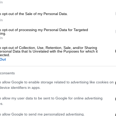
, το οποίο εκτείνεται σε μήκος σχεδόν ενός
In
πο του
Μεκλεμβούργου
, εντοπίστηκε τυχαία
ής
, οπότε και οι επιστήμονες έκαναν χρήση
o opt-out of the Sale of my Personal Data.
νων
από ερευνητικό σκάφος.
In
to opt-out of processing my Personal Data for Targeted
δομής, που ονομάστηκε
Blinkerwall
,
ing.
 πέτρες που φαίνεται να έχουν
In
ν 300 μεγαλύτερους ογκόλιθους,
πολλοί
o opt-out of Collection, Use, Retention, Sale, and/or Sharing
ια να τους έχουν μετακινήσει άνθρωποι.
ersonal Data that Is Unrelated with the Purposes for which it
lected.
Out
εται ως «
συναρπαστική
ανακάλυψη»
,
 οι ερευνητές πιστεύουν ότι
consents
σε λίμνη ή βάλτο πριν από περισσότερα
o allow Google to enable storage related to advertising like cookies on
evice identifiers in apps.
ολο να αποδειχθεί, οι επιστήμονες
o allow my user data to be sent to Google for online advertising
δρομος
για τους κυνηγούς που κυνηγούσαν
s.
to allow Google to send me personalized advertising.