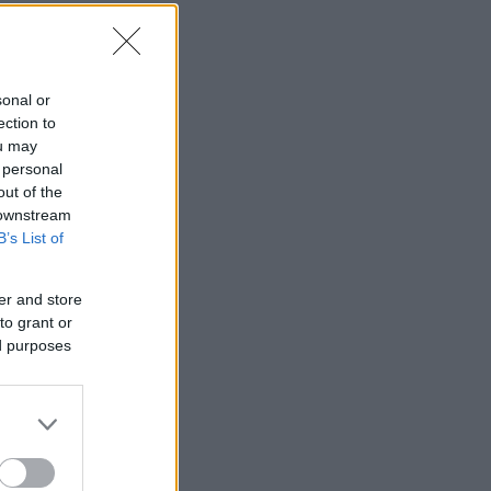
sonal or
ection to
ou may
 personal
out of the
 downstream
B’s List of
er and store
to grant or
ed purposes