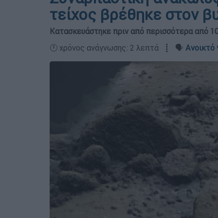
τείχος βρέθηκε στον β
Κατασκευάστηκε πριν από περισσότερα από 10
🕛 χρόνος ανάγνωσης: 2 λεπτά ┋ 🗣️
Ανοικτό 