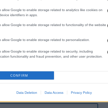
αν αυτές τις δομές, δεν προσπαθούσαν να
b Geersen από τo Warnemunde.
o allow Google to enable storage related to analytics like cookies on
evice identifiers in apps.
άγκαζε τα ζώα να εισέλθουν στη γειτονική
τώντας τα εύκολη λεία για τους ανθρώπους.
o allow Google to enable storage related to functionality of the website
Blinkerwall, μπορεί να είναι θαμμένο στα
o allow Google to enable storage related to personalization.
σύμφωνα με τα όσα δημοσιεύονται στο
 of Sciences.
o allow Google to enable storage related to security, including
γετικός δρόμος, πιθανώς βυθίστηκε με την
cation functionality and fraud prevention, and other user protection.
ν από περίπου 8.500 χρόνια.
nkerwall τοποθετείται «στην εμβέλεια των
CONFIRM
 κυνηγετικής αρχιτεκτονικής στον κόσμο»
ιότερη ανθρωπογενή μεγα-κατασκευή στην
Data Deletion
Data Access
Privacy Policy