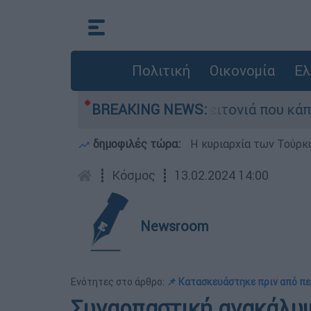
Πολιτική
Οικονομία
Ελ
πό τη μεγάλη φωτιά τη γειτονιά που κάποτε του
BREAKING NEWS:
δημοφιλές τώρα:
Η κυριαρχία των Τούρκω
┋
Κόσμος
┋
13.02.2024 14:00
Newsroom
Ενότητες στο άρθρο:
📌 Κατασκευάστηκε πριν από πε
Συναρπαστική ανακάλυψ