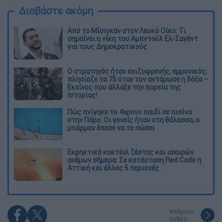
Διαβάστε ακόμη
Από το Μίσιγκαν στον Λευκό Οίκο: Τι
σημαίνει η νίκη του Αμπντούλ Ελ-Σαγέντ
για τους Δημοκρατικούς
O στρατηγός ήταν σχιζοφρενής, εμμονικός,
πλησίαζε τα 75 όταν τον αντάμωσε η δόξα –
Εκείνος που άλλαξε την πορεία της
Ιστορίας!
Πώς πνίγηκε το 4χρονο παιδί σε πισίνα
στην Πάρο: Οι γονείς ήταν στη θάλασσα, ο
μπάρμαν έπεσε να το σώσει
Εκρηκτικό κοκτέιλ ζέστης και ισχυρών
ανέμων σήμερα: Σε κατάσταση Red Code η
Αττική και άλλες 5 περιοχές
επόμενο
άρθρο