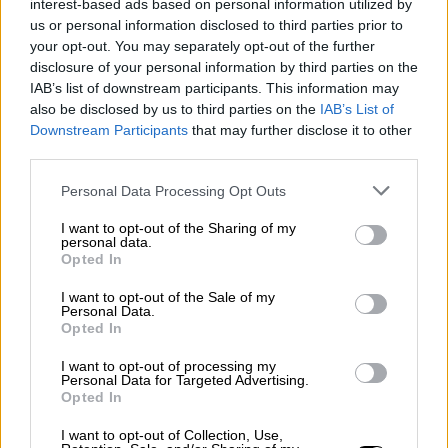
interest-based ads based on personal information utilized by
σε νοσοκομείο για θεραπεία, με σοβαρά
us or personal information disclosed to third parties prior to
τραύματα στο μισό της σώμα.
your opt-out. You may separately opt-out of the further
disclosure of your personal information by third parties on the
IAB’s list of downstream participants. This information may
ΔΙΑΒΑΣΤΕ ΕΠΙΣΗΣ
also be disclosed by us to third parties on the
IAB’s List of
Downstream Participants
that may further disclose it to other
Κόσμος
|
13.02.2024 11:12
third parties.
Άγριο έγκλημα στο Μανχάταν:
Please note that this website/app uses one or more Google
Personal Data Processing Opt Outs
Μητέρα νεκρή στο πάτωμα
services and may gather and store information including but
ξενοδοχείου και δίπλα ματωμένο
not limited to your visit or usage behaviour. You may click to
I want to opt-out of the Sharing of my
personal data.
σίδερο
grant or deny consent to Google and its third-party tags to
Opted In
use your data for below specified purposes in below Google
consent section.
I want to opt-out of the Sale of my
Personal Data.
Opted In
Στη συνέχεια
πήρε εξιτήριο
καθώς δεν
I want to opt-out of processing my
μπορούσε η οικογένεια να πληρώσει την
Personal Data for Targeted Advertising.
Opted In
νοσηλεία και
δεν συνέχισε καμία θεραπεία
.
Λίγες μέρες μετά,
δεν άνοιγε τα μάτια της
I want to opt-out of Collection, Use,