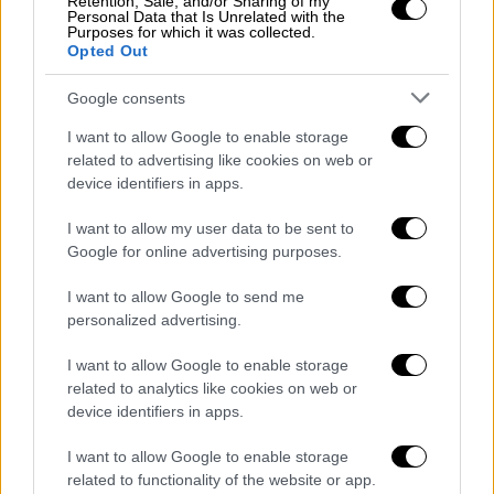
Retention, Sale, and/or Sharing of my
και ο σύζυγός της πίστεψε πως είχε πεθάνει
Personal Data that Is Unrelated with the
έτσι κανόνισε την μεταφορά της σορού της
Purposes for which it was collected.
Opted Out
σε ένα αποτεφρωτήριο, σύμφωνα με τους
Times of India.
Google consents
Ωστόσο, όπως αποδείχτηκε δεν είχε πεθάνει
I want to allow Google to enable storage
related to advertising like cookies on web or
καθώς συνήλθε λίγο πριν μπει
στην νεκρική
device identifiers in apps.
πυρά
.
I want to allow my user data to be sent to
«Αρχικά τρομάξαμε, γιατί δεν είχαμε ξαναδεί
Google for online advertising purposes.
κάτι τέτοιο, αν και είχαμε ακούσει κάποιες
ιστορίες», δήλωσε μια γυναίκα που ήταν
I want to allow Google to send me
personalized advertising.
μπροστά στο περιστατικό.
I want to allow Google to enable storage
Επέστρεψε ζωντανή στο σπίτι της
related to analytics like cookies on web or
device identifiers in apps.
Ο οδηγός της νεκροφόρας που την παρέλαβε
τελικά την επέστρεψε πίσω στο σπίτι της.
I want to allow Google to enable storage
related to functionality of the website or app.