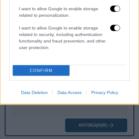
Σημειώνεται πως οι
ντόπιοι δεν χρειάζονται
πιστοποιητικό θανάτου
για να τελέσουν
I want to allow Google to enable storage
related to personalization.
κηδεία ενός μέλους της οικογένειας και
έτσι δεν είχε πιστοποιηθεί ποτέ νεκρή.
I want to allow Google to enable storage
related to security, including authentication
functionality and fraud prevention, and other
user protection.
Τα σχολιά σας δημοσιεύονται άμεσα με δική σας ευθύνη. Το
ΕΘΝΟΣ θα παρεμβαίνει και τα προσβλητικά σχόλια θα
διαγράφονται
CONFIRM
Data Deletion
Data Access
Privacy Policy
καταχώρηση