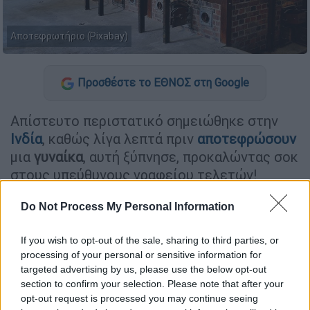
Αποτεφρωτήριο (Pixabay)
Προσθέστε το ΕΘΝΟΣ στη Google
Απίστευτο περιστατικό σημειώθηκε στην
Ινδία
, καθώς λίγα λεπτά πριν
αποτεφρώσουν
μια
γυναίκα
, αυτή ξύπνησε, προκαλώντας σοκ
στους υπεύθυνους γραφείου τελετών!
Τι συνέβη
Do Not Process My Personal Information
Η Μπούτζι Άαμα «αναστήθηκε» κυριολεκτικά
If you wish to opt-out of the sale, sharing to third parties, or
λίγο
πριν οδηγηθεί στην τελευταία της
processing of your personal or sensitive information for
κατοικία
. Η 52χρονη είχε υποστεί πολύ
targeted advertising by us, please use the below opt-out
section to confirm your selection. Please note that after your
σοβαρά εγκαύματα από
πυρκαγιά
στο σπίτι
opt-out request is processed you may continue seeing
της την 1η Φεβρουαρίου και διακομίστηκε