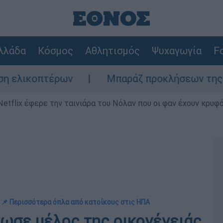
λλάδα
Κόσμος
Αθλητισμός
Ψυχαγωγία
Fo
τέρων
Μπαράζ προκλήσεων της Άγκυρας στο
Netflix έφερε την ταινιάρα του Νόλαν που οι φαν έχουν κρυφό
📌 Περισσότερα όπλα από κατοίκους στις ΗΠΑ
τωσε μέλος της οικογένειάς