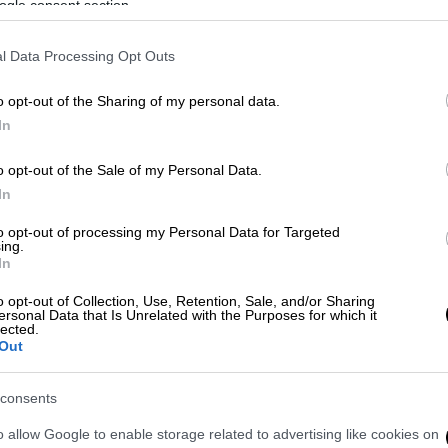
ι
ogle consent section.
ρίς τις αισθήσεις του, σε σπίτι όπου
l Data Processing Opt Outs
ίχε «τραύμα από σφαίρα στο κεφάλι» και
o opt-out of the Sharing of my personal data.
ιρετικά κρίσιμη κατάσταση», προτού
In
o opt-out of the Sale of my Personal Data.
In
to opt-out of processing my Personal Data for Targeted
ing.
όδι που βρέθηκε στο μετρό της Νέας
In
o opt-out of Collection, Use, Retention, Sale, and/or Sharing
ersonal Data that Is Unrelated with the Purposes for which it
lected.
Out
σε δύο θεατές για τους πυροβολισμούς
ο αιματηρό επεισόδιο
consents
o allow Google to enable storage related to advertising like cookies on