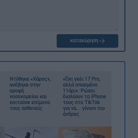
καταχώρηση
Ντύθηκε «Χάρος»,
«Όχι γκέι 17 Pro,
ανέβηκε στην
αλλά σπασμένο
οροφή
11άρι»: Ρώσοι
νοσοκομείου και
διαλύουν τα iPhone
κοιτούσε επίμονα
τους στο TikTok
τους ασθενείς
για να... γίνουν πιο
άνδρες