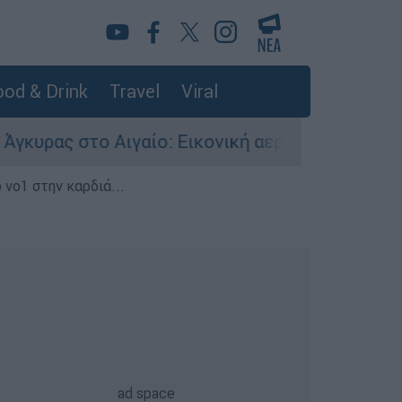
od & Drink
Travel
Viral
 Αιγαίο: Εικονική αερομαχία ανάμεσα σε ελληνι
 νο1 στην καρδιά...