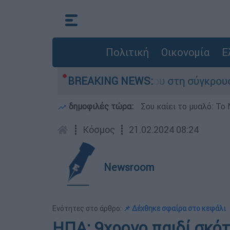
Πολιτική
Οικονομία
Ε
γο που έχασε τη ζωή του στη σύγκρουση ελικοπ
BREAKING NEWS:
δημοφιλές τώρα:
Σου καίει το μυαλό: Το 
┋
Κόσμος
┋
21.02.2024 08:24
Newsroom
Ενότητες στο άρθρο:
📌 Δέχθηκε σφαίρα στο κεφάλι
ΗΠΑ: 9χρονο παιδί σκό