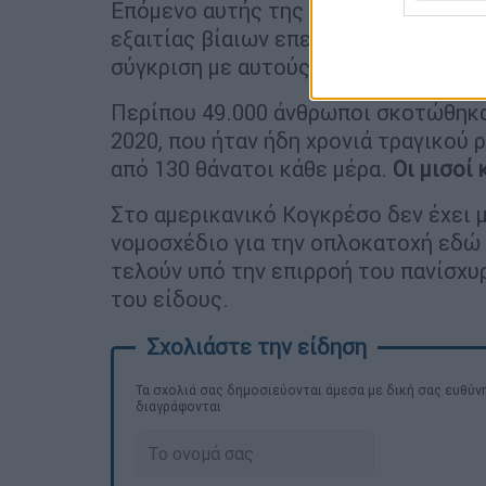
Επόμενο αυτής της διάδοσης είναι ο
εξαιτίας βίαιων επεισοδίων με τη χ
σύγκριση με αυτούς σε άλλα οικονομ
Περίπου 49.000 άνθρωποι σκοτώθηκα
2020, που ήταν ήδη χρονιά τραγικού
από 130 θάνατοι κάθε μέρα.
Οι μισοί
Στο αμερικανικό Κογκρέσο δεν έχει 
νομοσχέδιο για την οπλοκατοχή εδώ 
τελούν υπό την επιρροή του πανίσχυ
του είδους.
Τα σχολιά σας δημοσιεύονται άμεσα με δική σας ευθύνη
διαγράφονται