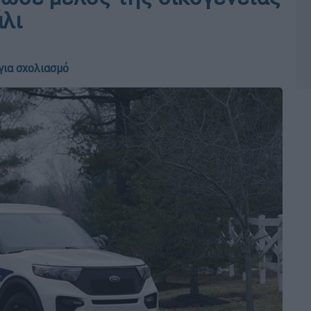
άλι
για σχολιασμό