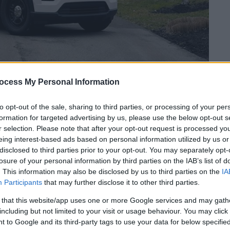
ocess My Personal Information
to opt-out of the sale, sharing to third parties, or processing of your per
 το ΕΘΝΟΣ στη Google
formation for targeted advertising by us, please use the below opt-out s
r selection. Please note that after your opt-out request is processed y
eing interest-based ads based on personal information utilized by us or
υν υποψίες πως σκότωσε
μέλος της
disclosed to third parties prior to your opt-out. You may separately opt-
 στη
Γιούτα
, στις δυτικές
ΗΠΑ
, ανακοίνωσε
losure of your personal information by third parties on the IAB’s list of
 εκτυλίχθηκε το βράδυ της Παρασκευής
. This information may also be disclosed by us to third parties on the
IA
Participants
that may further disclose it to other third parties.
ικό Πρακτορείο αστυνομικός, χωρίς να
ως επρόκειτο για
ατύχημα
ή
εσκεμμένη
 that this website/app uses one or more Google services and may gath
including but not limited to your visit or usage behaviour. You may click 
 to Google and its third-party tags to use your data for below specifi