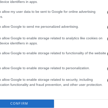
evice identifiers in apps.
ρευνας, το παιδί, που
συνελήφθη «αργότερα
o allow my user data to be sent to Google for online advertising
s.
δια οικογένεια.
to allow Google to send me personalized advertising.
 ανθρωποκτονία», πρόσθεσε η αστυνομία,
αι αγόρι ή κορίτσι
, ούτε να υπεισέλθει σε
o allow Google to enable storage related to analytics like cookies on
evice identifiers in apps.
οίκους στις ΗΠΑ
o allow Google to enable storage related to functionality of the website
ίμημα για την ευρεία
διάδοση των όπλων
o allow Google to enable storage related to personalization.
α με την οποία μπορούν να αποκτούν
o allow Google to enable storage related to security, including
cation functionality and fraud prevention, and other user protection.
που 400 εκατ.) απ’ ό,τι κατοίκους, ο ένας
ει στην κατοχή του τουλάχιστον ένα όπλο
νοικοκυριό με πάνω από ένα όπλο.
CONFIRM