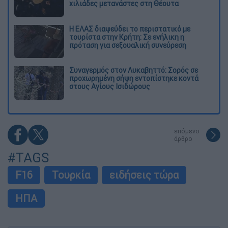
χιλιάδες μετανάστες στη Θέουτα
Η ΕΛΑΣ διαψεύδει το περιστατικό με
τουρίστα στην Κρήτη: Σε ενήλικη η
πρόταση για σεξουαλική συνεύρεση
Συναγερμός στον Λυκαβηττό: Σορός σε
προχωρημένη σήψη εντοπίστηκε κοντά
στους Αγίους Ισιδώρους
επόμενο
άρθρο
#TAGS
F16
Τουρκία
ειδήσεις τώρα
ΗΠΑ