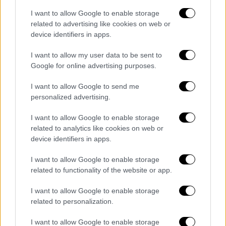
επίσκεψη ήταν το θέμα του Eurofighter.
I want to allow Google to enable storage
Αναμένεται η θετική προσέγγιση της
related to advertising like cookies on web or
Γερμανίας, μιας από τις χώρες της
device identifiers in apps.
κοινοπραξίας του Eurofighter, για το θέμα
I want to allow my user data to be sent to
αυτό. Οι τεχνικές συζητήσεις με
Google for online advertising purposes.
εκπροσώπους του Ηνωμένου Βασιλείου και
I want to allow Google to send me
των κατασκευαστικών εταιρειών
personalized advertising.
συνεχίζονται".
I want to allow Google to enable storage
Αναφέροντας ότι οι δύο
πλευρές
θα
related to analytics like cookies on web or
συναντηθούν μετά την ολοκλήρωση των
device identifiers in apps.
αξιολογήσεων, οι πηγές σημείωσαν ότι κατά
I want to allow Google to enable storage
τη διάρκεια αυτής της συνάντησης θα γίνουν
related to functionality of the website or app.
κοινές επισκοπήσεις και αξιολογήσεις.
Αναφέροντας ότι θα οριστικοποιηθεί η
I want to allow Google to enable storage
συμφωνία και θα ξεκινήσει το
related to personalization.
χρονοδιάγραμμα, οι πηγές δήλωσαν: "Η
I want to allow Google to enable storage