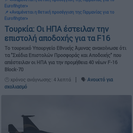
Eurofihgter»
📌 «Αναμένεται η θετική προσέγγιση της Γερμανίας για το
Eurofihgter»
Τουρκία: Οι ΗΠΑ έστειλαν την
επιστολή αποδοχής για τα F16
Το τουρκικό Υπουργείο Εθνικής Άμυνας ανακοίνωσε ότι
τα "Σχέδια Επιστολών Προσφοράς και Αποδοχής" που
απέστειλαν οι ΗΠΑ για την προμήθεια 40 νέων F-16
Block-70
🕛 χρόνος ανάγνωσης: 4 λεπτά ┋ 🗣️
Ανοικτό για
σχολιασμό