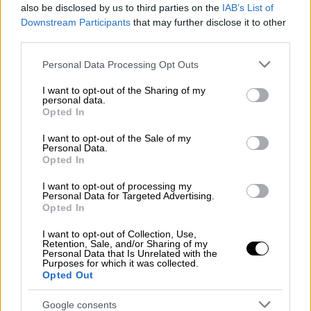
στην Τουρκία έχει μεταφερθεί στις
also be disclosed by us to third parties on the
IAB’s List of
αμερικανικές αρχές".
Downstream Participants
that may further disclose it to other
third parties.
«Αναμένεται η θετική προσέγγιση της
Please note that this website/app uses one or more Google
Γερμανίας για το Eurofihgter»
Personal Data Processing Opt Outs
services and may gather and store information including but
not limited to your visit or usage behaviour. You may click to
I want to opt-out of the Sharing of my
Πηγές του Υπουργείου απάντησαν επίσης σε
personal data.
grant or deny consent to Google and its third-party tags to
Opted In
ερωτήσεις σχετικά με το αν το θέμα του
use your data for below specified purposes in below Google
Eurofighter ήταν στην ημερήσια διάταξη κατά
consent section.
I want to opt-out of the Sale of my
Personal Data.
την επίσκεψη του Υπουργού
Εθνικής Άμυνας
Opted In
Yasar Guler
στο Ηνωμένο Βασίλειο.
I want to opt-out of processing my
Οι πηγές δήλωσαν: "Ο Υπουργός
Personal Data for Targeted Advertising.
Opted In
επισκέφθηκε το Ηνωμένο Βασίλειο κατόπιν
επίσημης πρόσκλησης. Κατά τη διάρκεια
I want to opt-out of Collection, Use,
Retention, Sale, and/or Sharing of my
αυτής της επίσκεψης, ανταλλάχθηκαν
Personal Data that Is Unrelated with the
Purposes for which it was collected.
απόψεις για διμερή και περιφερειακά θέματα
Opted Out
άμυνας και ασφάλειας. Ένα από τα θέματα
της ημερήσιας διάταξης σε αυτή την
Google consents