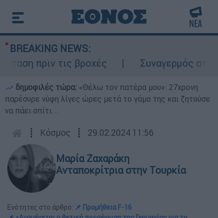
BREAKING NEWS:
αση πριν τις βροχές
Συναγερμός στον Λυκ
δημοφιλές τώρα:
«Θέλω τον πατέρα μου»: 27χρονη
παρέσυρε νύφη λίγες ώρες μετά το γάμο της και ζητούσε
να πάει σπίτι...
┋
Κόσμος
┋
29.02.2024 11:56
Μαρία Ζαχαράκη
Ανταποκρίτρια στην Τουρκία
Ενότητες στο άρθρο:
📌 Προμήθεια F-16
📌 «Αναμένεται η θετική προσέγγιση της Γερμανίας για το