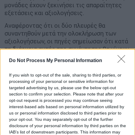
μονάδες έχουν ξεκινήσει τις απαραίτητες
εξετάσεις και αξιολογήσεις.
Αναφέροντας ότι οι δύο πλευρές θα
συναντηθούν μετά την ολοκλήρωση των
αξιολογήσεων, οι πηγές σημείωσαν ότι κατά
τη διάρκεια αυτής της συνάντησης θα γίνουν
κοινές επισκοπήσεις και αξιολογήσεις.
Do Not Process My Personal Information
Αναφέροντας ότι θα οριστικοποιηθεί η
συμφωνία και θα ξεκινήσει το
If you wish to opt-out of the sale, sharing to third parties, or
χρονοδιάγραμμα, οι πηγές δήλωσαν: "Η
processing of your personal or sensitive information for
τιμολόγηση θα γίνει με βάση τον κατάλογο
targeted advertising by us, please use the below opt-out
section to confirm your selection. Please note that after your
και τα προϊόντα. Όταν επιτευχθεί η τελική
opt-out request is processed you may continue seeing
συμφωνία, θα αποκαλυφθεί το συνολικό
interest-based ads based on personal information utilized by
κόστος αυτής της συμφωνίας. Η πρότασή
us or personal information disclosed to third parties prior to
μας για τις δραστηριότητες παραγωγής και
your opt-out. You may separately opt-out of the further
disclosure of your personal information by third parties on the
εκσυγχρονισμού που θα πραγματοποιηθούν
IAB’s list of downstream participants. This information may