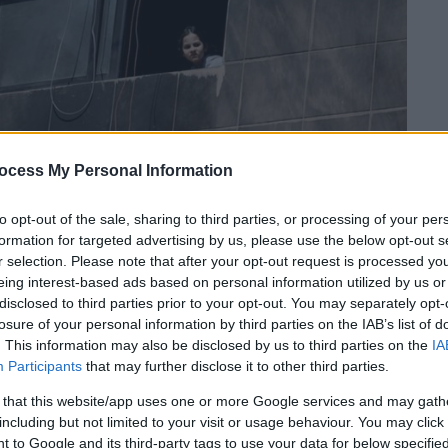
ocess My Personal Information
 το ΕΘΝΟΣ στη Google
to opt-out of the sale, sharing to third parties, or processing of your per
formation for targeted advertising by us, please use the below opt-out s
ρανός σύμβουλος
σκοτώθηκαν από
r selection. Please note that after your opt-out request is processed y
εξαπέλυσε το
Ισραήλ
και είχε στόχο για
eing interest-based ads based on personal information utilized by us or
στη
συριακή
πλευρά, ανέφερε σήμερα μια
disclosed to third parties prior to your opt-out. You may separately opt-
losure of your personal information by third parties on the IAB’s list of
. This information may also be disclosed by us to third parties on the
IA
την αυγή σήμερα, αποτέλεσμα ενός
Participants
that may further disclose it to other third parties.
 πλήγματος, σε
'έπαυλη' στην Μπάνιας
που
 that this website/app uses one or more Google services and may gath
ι με το
Ιράν
», ανέφερε το Συριακό
including but not limited to your visit or usage behaviour. You may click 
άτων. Η Τεχεράνη στέλνει στρατιωτικούς
 to Google and its third-party tags to use your data for below specifi