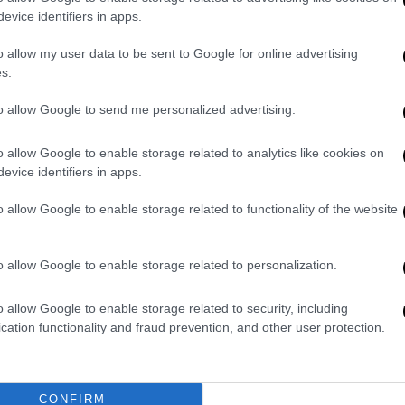
ρίως στο στόχαστρο οργανώσεις που
evice identifiers in apps.
ιστικό κίνημα Χεζμπολάχ του Λιβάνου,
o allow my user data to be sent to Google for online advertising
s.
και η Συρία
to allow Google to send me personalized advertising.
λωσε πως
ένας μαχητής της Χεζμπολάχ
o allow Google to enable storage related to analytics like cookies on
rone
κοντά στα σύνορα Συρίας-Λιβάνου,
evice identifiers in apps.
ανάπτυξη, σε υποστήριξη του συριακού
o allow Google to enable storage related to functionality of the website
ι χθες, Πέμπτη, πλήγματα εναντίον στόχων
o allow Google to enable storage related to personalization.
ιο είχε αναφέρει πως θέσεις φιλοϊρανικών
πολάχ
είχαν τεθεί στο στόχαστρο και είχε
o allow Google to enable storage related to security, including
cation functionality and fraud prevention, and other user protection.
ν άλλα τρία πλήγματα έθεσαν στο
α
, σε ένα τεταμένο πλαίσιο στην περιοχή.
CONFIRM