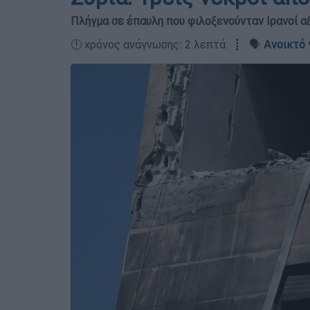
Πλήγμα σε έπαυλη που φιλοξενούνταν Ιρανοί α
🕛 χρόνος ανάγνωσης: 2 λεπτά ┋ 🗣️
Ανοικτό 