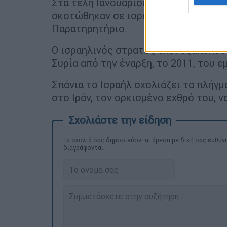
Στα τέλη Ιανουαρίου, οκτώ άνθρωπο
σκοτώθηκαν σε ισραηλινό πλήγμα νό
Παρατηρητήριο.
Ο ισραηλινός στρατός έχει εξαπολύ
Συρία από την έναρξη, το 2011, του 
Σπάνια το Ισραήλ σχολιάζει τα πλήγμ
στο Ιράν, τον ορκισμένο εχθρό του, 
Τα σχολιά σας δημοσιεύονται άμεσα με δική σας ευθύνη
διαγράφονται