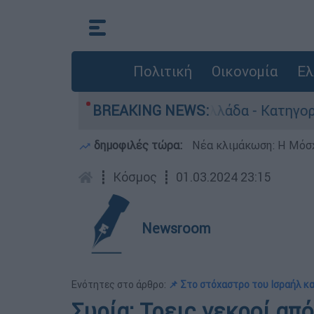
Πολιτική
Οικονομία
Ελ
ωποκτονίες στην Ελλάδα - Κατηγορείται και γι
BREAKING NEWS:
δημοφιλές τώρα:
Νέα κλιμάκωση: Η Μόσχ
┋
Κόσμος
┋
01.03.2024 23:15
Newsroom
Ενότητες στο άρθρο:
📌 Στο στόχαστρο του Ισραήλ κα
Συρία: Τρεις νεκροί απ