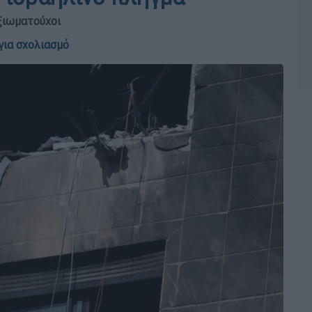
ξιωματούχοι
για σχολιασμό