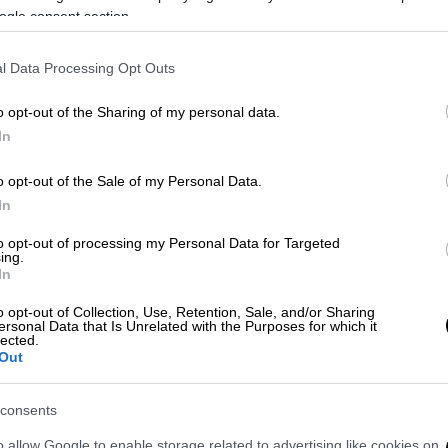
ogle consent section.
ύλους σε υποστήριξη του συριακού στρατού
l Data Processing Opt Outs
o opt-out of the Sharing of my personal data.
In
ειό στη Γάζα: Το Ισραήλ πρόσθεσε
o opt-out of the Sale of my Personal Data.
In
to opt-out of processing my Personal Data for Targeted
ing.
In
άλνι - Πλήθος κόσμου αποτίει φόρο
o opt-out of Collection, Use, Retention, Sale, and/or Sharing
ersonal Data that Is Unrelated with the Purposes for which it
lected.
Out
consents
Συρία αφότου ξεκίνησε ο πόλεμος στη Γάζα
Ισραήλ και την παλαιστινιακή οργάνωση
o allow Google to enable storage related to advertising like cookies on