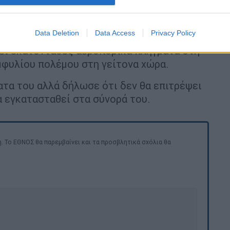
ι περιλαμβανομένων φιλοϊρανών μαχητών
τια της Δαμασκού, σύμφωνα με το
Data Deletion
Data Access
Privacy Policy
σει εκατοντάδες αεροπορικά πλήγματα στη
εμφυλίου πολέμου στη γείτονα χώρα.
ατα του αλλά δήλωσε ότι δεν θα επιτρέψει
να εγκατασταθεί στα σύνορά του.
. Το ΕΘΝΟΣ θα παρεμβαίνει και τα προσβλητικά σχόλια θα