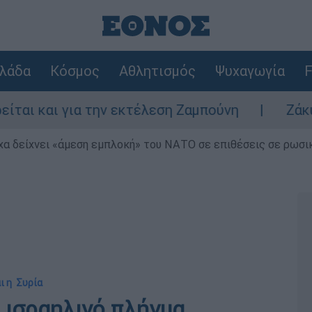
λάδα
Κόσμος
Αθλητισμός
Ψυχαγωγία
F
α την εκτέλεση Ζαμπούνη
Ζάκυνθος: Τι απα
α δείχνει «άμεση εμπλοκή» του ΝΑΤΟ σε επιθέσεις σε ρωσι
ι η Συρία
ό ισραηλινό πλήγμα