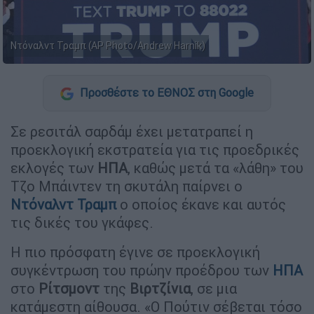
Ντόναλντ Τραμπ (AP Photo/Andrew Harnik)
Προσθέστε το ΕΘΝΟΣ στη Google
Σε ρεσιτάλ σαρδάμ έχει μετατραπεί η
προεκλογική εκστρατεία για τις προεδρικές
εκλογές των
ΗΠΑ
, καθώς μετά τα «λάθη» του
Τζο Μπάιντεν τη σκυτάλη παίρνει ο
Ντόναλντ Τραμπ
ο οποίος έκανε και αυτός
τις δικές του γκάφες.
Η πιο πρόσφατη έγινε σε προεκλογική
συγκέντρωση του πρώην προέδρου των
ΗΠΑ
στο
Ρίτσμοντ
της
Βιρτζίνια
, σε μια
κατάμεστη αίθουσα. «Ο Πούτιν σέβεται τόσο