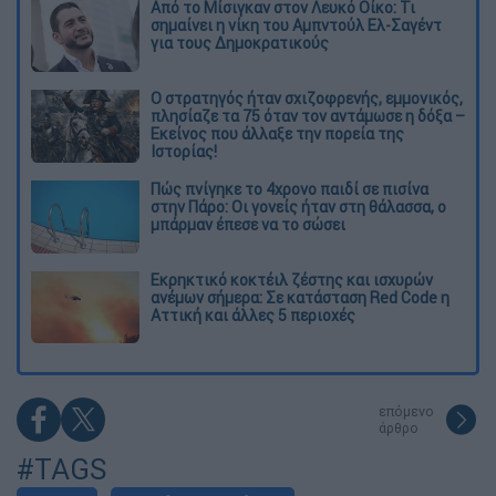
Από το Μίσιγκαν στον Λευκό Οίκο: Τι
σημαίνει η νίκη του Αμπντούλ Ελ-Σαγέντ
για τους Δημοκρατικούς
O στρατηγός ήταν σχιζοφρενής, εμμονικός,
πλησίαζε τα 75 όταν τον αντάμωσε η δόξα –
Εκείνος που άλλαξε την πορεία της
Ιστορίας!
Πώς πνίγηκε το 4χρονο παιδί σε πισίνα
στην Πάρο: Οι γονείς ήταν στη θάλασσα, ο
μπάρμαν έπεσε να το σώσει
Εκρηκτικό κοκτέιλ ζέστης και ισχυρών
ανέμων σήμερα: Σε κατάσταση Red Code η
Αττική και άλλες 5 περιοχές
επόμενο
άρθρο
#TAGS