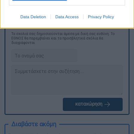
γέρους» στις διαφημίσεις της προεκλογικής
της καμπάνιας.
Data Deletion
Data Access
Privacy Policy
Τα σχολιά σας δημοσιεύονται άμεσα με δική σας ευθύνη. Το
ΕΘΝΟΣ θα παρεμβαίνει και τα προσβλητικά σχόλια θα
διαγράφονται
καταχώρηση
Διαβάστε ακόμη