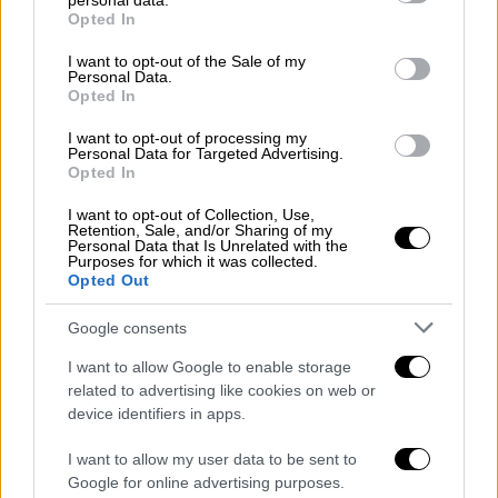
personal data.
grant or deny consent to Google and its third-party tags to
Opted In
use your data for below specified purposes in below Google
Την ώρα που ο Αμερικανός πρόεδρος έκανε
consent section.
I want to opt-out of the Sale of my
το λάθος το
ακροατήριο
παρακολουθούσε με
Personal Data.
απορία, καθώς η θητεία του Ομπάμα έληξε
Opted In
πριν από επτά και πλέον χρόνια.
I want to opt-out of processing my
Personal Data for Targeted Advertising.
Opted In
I want to opt-out of Collection, Use,
Retention, Sale, and/or Sharing of my
Personal Data that Is Unrelated with the
Purposes for which it was collected.
Opted Out
video
Google consents
I want to allow Google to enable storage
related to advertising like cookies on web or
device identifiers in apps.
Έχει ξανακάνει το ίδιο λάθος
I want to allow my user data to be sent to
Google for online advertising purposes.