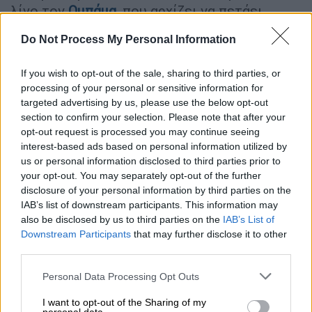
λίγο τον
Ομπάμα
, που αρχίζει να πετάει
πυρηνικές απειλές. Ναι, καλά ακούσατε,
Do Not Process My Personal Information
πυρηνικές απειλές. Άρχισε να μιλάει για
πυρηνικά όπλα», είπε ο Τραμπ το Σάββατο.
If you wish to opt-out of the sale, sharing to third parties, or
processing of your personal or sensitive information for
targeted advertising by us, please use the below opt-out
ΔΙΑΒΑΣΤΕ ΕΠΙΣΗΣ
section to confirm your selection. Please note that after your
opt-out request is processed you may continue seeing
Κόσμος
|
04.03.2024 09:35
interest-based ads based on personal information utilized by
Συναντά τον Τραμπ ο Όρμπαν στις 8
us or personal information disclosed to third parties prior to
Μαρτίου
your opt-out. You may separately opt-out of the further
disclosure of your personal information by third parties on the
IAB’s list of downstream participants. This information may
Κόσμος
|
04.03.2024 08:00
also be disclosed by us to third parties on the
IAB’s List of
ΗΠΑ: Επικράτησε στην Ουάσινγκτον
Downstream Participants
that may further disclose it to other
η Χέιλι - Πρώτη νίκη απέναντι στον
third parties.
Τραμπ
Please note that this website/app uses one or more Google
Personal Data Processing Opt Outs
services and may gather and store information including but
not limited to your visit or usage behaviour. You may click to
I want to opt-out of the Sharing of my