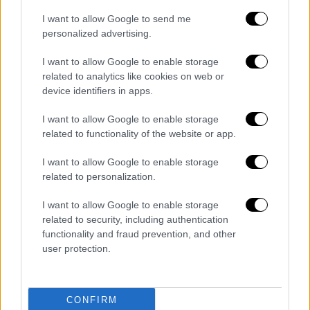
Μάλιστα, είναι η
τρίτη φορά
που ο 77χρονος
Τραμπ μπέρδεψε τον νυν πρόεδρο με τον
I want to allow Google to send me
personalized advertising.
Ομπάμα το τελευταίο εξάμηνο.
I want to allow Google to enable storage
Πρόσφατα ο πρώην πρόεδρος των ΗΠΑ είχε
related to analytics like cookies on web or
αποκαλέσει «
Μερσέντες
» τη σύζυγό του
device identifiers in apps.
Μελάνια, ενώ μπέρδεψε και την
εσωκομματική αντίπαλό του,
Νίκι Χέιλι
, με
I want to allow Google to enable storage
related to functionality of the website or app.
τη Δημοκρατική πρώην πρόεδρο της Βουλής
των Αντιπροσώπων,
Νάνσι Πελόζι
.
I want to allow Google to enable storage
related to personalization.
Η 52χρονη Χέιλι, που παρά τις ήττες της -και
τη μόλις μία νίκη της μέχρι στιγμής, στην
I want to allow Google to enable storage
Πολιτεία της Ουάσιγκτον- στην κούρσα για
related to security, including authentication
functionality and fraud prevention, and other
το
χρίσμα των Ρεπουμπλικανών
, προσπαθεί
user protection.
να προβληθεί ως νεότερη, υγιέστερη
επιλογή για τους ψηφοφόρους, αναφερόμενη
στους Τραμπ και Μπάιντεν ως «γκρινιάρηδες
CONFIRM