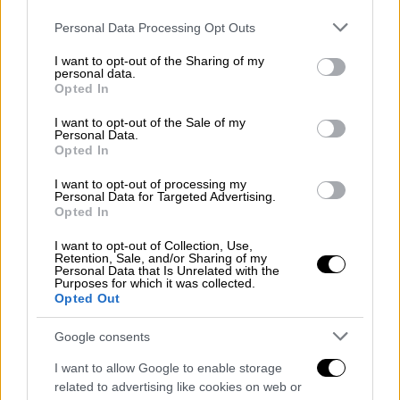
«Ακλόνητη» η στρατιωτική παρουσία
Please note that this website/app uses one or more Google
Personal Data Processing Opt Outs
services and may gather and store information including but
της Τουρκίας στη Λιβύη
not limited to your visit or usage behaviour. You may click to
I want to opt-out of the Sharing of my
personal data.
grant or deny consent to Google and its third-party tags to
Στο μεταξύ, σε δηλώσεις του το μέλος του
Opted In
use your data for below specified purposes in below Google
Λιβυκού Κοινοβουλίου,
Saad Mugayb,
ο
consent section.
I want to opt-out of the Sale of my
οποίος επικρίνει την έκκληση του
ΟΗΕ
για
Personal Data.
Opted In
απόσυρση μισθοφόρων και ξένων μαχητών
από τη Λιβύη, λέγοντας ότι “ποιος μπορεί να
I want to opt-out of processing my
Personal Data for Targeted Advertising.
βγάλει τώρα τους Τούρκους από τη
Λιβύη
; Η
Opted In
Τουρκία έχει υπογράψει συμφωνίες και οι
I want to opt-out of Collection, Use,
Τούρκοι έχουν τώρα ισχυρή
παρουσία στη
Retention, Sale, and/or Sharing of my
Μιτίγκα
και κάποιες στρατιωτικές βάσεις
Personal Data that Is Unrelated with the
Purposes for which it was collected.
στα ανατολικά αλλά και στα δυτικά της
Opted Out
Λιβύης. Δεν νομίζω ότι
το Συμβούλιο
Google consents
Ασφαλείας του ΟΗΕ
είναι σοβαρό και δεν
νομίζω ότι αυτή η δήλωση θα κινητοποιήσει
I want to allow Google to enable storage
κάτι. Πρόκειται μόνο για μια διαδικασία που
related to advertising like cookies on web or