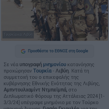
Τουρκία και Λιβύη
Προσθέστε το ΕΘΝΟΣ στη Google
Σε νέα
υπογραφή
μνημονίου
κατανόησης
προχώρησαν
Τουρκία
-
Λιβύη
. Κατά τη
συμμετοχή του ο επικεφαλής της
κυβέρνησης Εθνικής Ενότητας της Λιβύης,
Αμπντουλχαμίντ Ντμπεϊμπά,
στο
Διπλωματικό Φόρουμ της Αττάλειας 2024 [1-
3/3/24] υπέγραψε μνημόνιο με τον Τούρκο
υπουργό Άμυνας,
Γιασάρ Γκιουλέρ
, για την