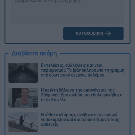
καταχώρηση
Διαβάστε ακόμη
Εκτελέσεις, συλλήψεις και νέοι
περιορισμοί: Το Ιράν σκληραίνει τη γραμμή
στο εσωτερικό εν μέσω πολέμου
Η πρώτη δήλωση της οικογένειας της
38χρονης Βρετανίδας που δολοφονήθηκε
στην Κυψέλη
Ντύθηκε «Χάρος», ανέβηκε στην οροφή
νοσοκομείου και κοιτούσε επίμονα τους
ασθενείς