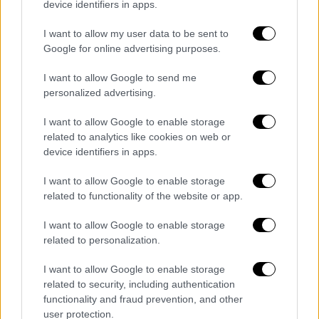
device identifiers in apps.
ανακατεύει την τράπουλα”.
I want to allow my user data to be sent to
Ο όμιλος
SAGIST
αναλαμβάνει έργο
Google for online advertising purposes.
τουριστικής ανάπλασης στη Βεγγάζη
I want to allow Google to send me
personalized advertising.
Την ίδια ώρα, ο όμιλος
SAGIST
[σ.σ. διεθνώς
δραστηριοποιούμενος τ/όμιλος στον τομέα
I want to allow Google to enable storage
πολυτελούς τουριστικής ανάπλασης]
related to analytics like cookies on web or
device identifiers in apps.
υπογράφει ένα νέο έργο που θα μετατρέψει
τις ακτές της Βεγγάζης,
της δεύτερης
I want to allow Google to enable storage
μεγαλύτερης πόλης της Λιβύης που
related to functionality of the website or app.
διοικείται από τον στρατάρχη Χαφτάρ
, σε
I want to allow Google to enable storage
τουριστικό
κέντρο
. Η εταιρεία, η οποία
related to personalization.
ξεκίνησε το έργο μαζί με εταίρους,
επιταχύνει την υλοποίηση συγκροτήματος
I want to allow Google to enable storage
ξενοδοχείων και επαύλεων το οποίο θα
related to security, including authentication
functionality and fraud prevention, and other
προσθέσει αξία στην περιοχή. Ο
Μετίν
user protection.