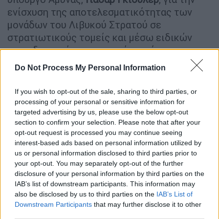
ενίσχυση της αποτελεσματικότητας των
μονάδων του Λιβυκού Στρατού σε
στρατιωτικούς τομείς και μέσω ειδικών
εκπαιδευτικών προγραμμάτων, όπως
ανέφερε ο
Libya Observer.
Do Not Process My Personal Information
Η είδηση για την υπογραφή νέου μνημονίου
If you wish to opt-out of the sale, sharing to third parties, or
δεν κατεγράφη καθόλου από τα
τουρκικά
processing of your personal or sensitive information for
ΜΜΕ.
targeted advertising by us, please use the below opt-out
section to confirm your selection. Please note that after your
opt-out request is processed you may continue seeing
ΔΙΑΒΑΣΤΕ ΕΠΙΣΗΣ
interest-based ads based on personal information utilized by
us or personal information disclosed to third parties prior to
Κόσμος
|
04.03.2024 17:14
your opt-out. You may separately opt-out of the further
Οι Αμερικανοί μισθοφόροι Amentum
disclosure of your personal information by third parties on the
στη Λιβύη
IAB’s list of downstream participants. This information may
also be disclosed by us to third parties on the
IAB’s List of
Downstream Participants
that may further disclose it to other
third parties.