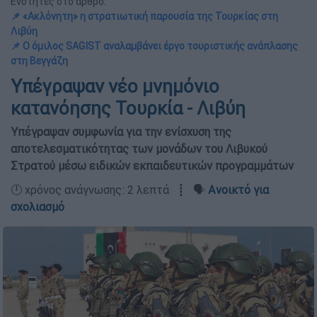
Ενότητες στο άρθρο:
📌 «Ακλόνητη» η στρατιωτική παρουσία της Τουρκίας στη
Λιβύη
📌 Ο όμιλος SAGIST αναλαμβάνει έργο τουριστικής ανάπλασης
στη Βεγγάζη
Υπέγραψαν νέο μνημόνιο
κατανόησης Τουρκία - Λιβύη
Υπέγραψαν συμφωνία για την ενίσχυση της
αποτελεσματικότητας των μονάδων του Λιβυκού
Στρατού μέσω ειδικών εκπαιδευτικών προγραμμάτων
🕛 χρόνος ανάγνωσης: 2 λεπτά ┋ 🗣️
Ανοικτό για
σχολιασμό