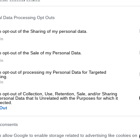
ogle consent section.
ταβικ. Πλάνα που μετέδωσε η δημόσια
 λάβας
να κυλάει σε απόσταση μερικών
l Data Processing Opt Outs
η οποία
εκκενώθηκε τον Νοέμβριο και ξανά
o opt-out of the Sharing of my personal data.
In
o opt-out of the Sale of my Personal Data.
In
to opt-out of processing my Personal Data for Targeted
ing.
In
o opt-out of Collection, Use, Retention, Sale, and/or Sharing
ersonal Data that Is Unrelated with the Purposes for which it
lected.
Out
video
consents
o allow Google to enable storage related to advertising like cookies on