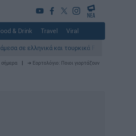
ood & Drink
Travel
Viral
ηνικά και τουρκικά F-16
Σοκαριστική κα
 σήμερα
|
➔ Εορτολόγιο: Ποιοι γιορτάζουν