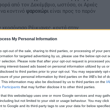
 φορά από τον Δεκέμβριο, ωστόσο, οι Αρχές
ένα κοντινό
ψαροχώρι
είναι προς το παρόν
 χερσόνησο Ρέικιανες, κοντά στην
η από το 2021
. Τότε εξερράγη και πάλι,
ocess My Personal Information
 αδρανές.
to opt-out of the sale, sharing to third parties, or processing of your per
formation for targeted advertising by us, please use the below opt-out s
r selection. Please note that after your opt-out request is processed y
eing interest-based ads based on personal information utilized by us or
ά την επανεκλογή του: Τα μηνύματα
disclosed to third parties prior to your opt-out. You may separately opt-
losure of your personal information by third parties on the IAB’s list of
. This information may also be disclosed by us to third parties on the
IA
Participants
that may further disclose it to other third parties.
 that this website/app uses one or more Google services and may gath
including but not limited to your visit or usage behaviour. You may click 
ομακρύνουν με επιτυχία τη λάβα από
 to Google and its third-party tags to use your data for below specifi
στάσιο παραγωγής γεωθερμικής ενέργειας