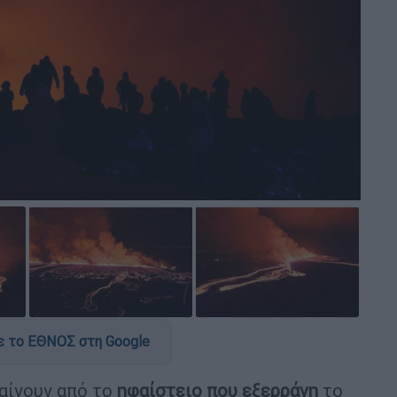
 το ΕΘΝΟΣ στη Google
αίνουν από το
ηφαίστειο που εξερράγη
το