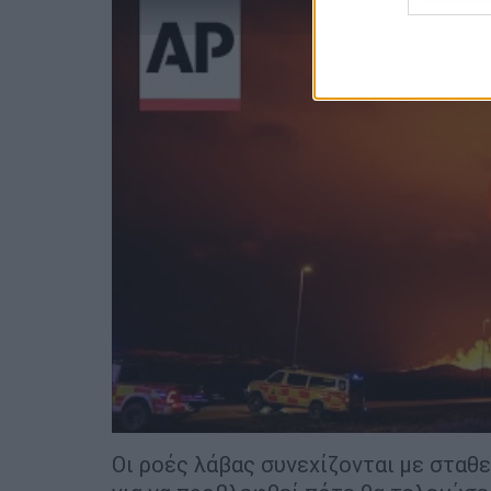
Οι ροές λάβας συνεχίζονται με σταθε