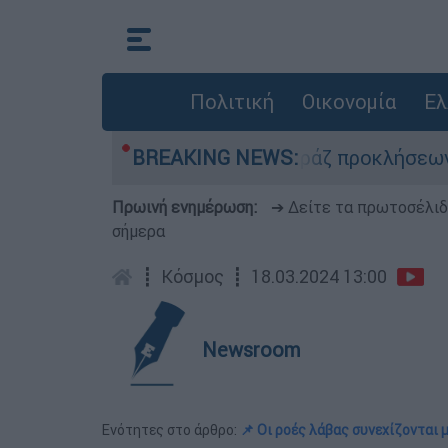
Πολιτική
Οικονομία
Ελ
κοπτέρων
BREAKING NEWS:
Μπαράζ προκλήσεων της Άγκυρας 
Πρωινή ενημέρωση:
➔ Δείτε τα πρωτοσέλι
σήμερα
┋
Κόσμος
┋
18.03.2024 13:00
Newsroom
Ενότητες στο άρθρο:
📌 Οι ροές λάβας συνεχίζονται 