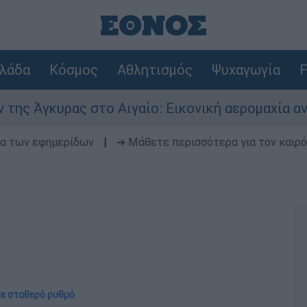
λάδα
Κόσμος
Αθλητισμός
Ψυχαγωγία
F
στο Αιγαίο: Εικονική αερομαχία ανάμεσα σε ελλ
δα των εφημερίδων
|
➔ Μάθετε περισσότερα για τον καιρό
με σταθερό ρυθμό