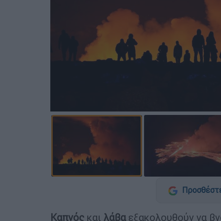
Προσθέστε
Καπνός
και
λάβα
εξακολουθούν να βγ