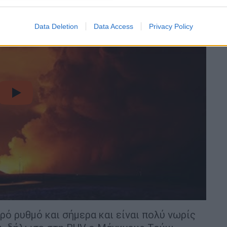
Data Deletion
Data Access
Privacy Policy
video
ρό ρυθμό και σήμερα και είναι πολύ νωρίς