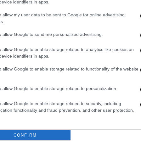
evice identifiers in apps.
o allow my user data to be sent to Google for online advertising
s.
to allow Google to send me personalized advertising.
ι με σταθερό ρυθμό
o allow Google to enable storage related to analytics like cookies on
evice identifiers in apps.
 την αξία τους (…)
κατεύθυναν τη λάβα προς
η τοπική εταιρεία κοινής ωφέλειας HS Orka.
o allow Google to enable storage related to functionality of the website
ς μετά την
τελευταία έκρηξη τον
o allow Google to enable storage related to personalization.
 να προειδοποιήσουν για μια επικείμενη
δοποίηση μόλις 15 λεπτά προτού
τα
o allow Google to enable storage related to security, including
ρχίσουν να ανεβαίνουν προς την επιφάνεια
cation functionality and fraud prevention, and other user protection.
 περίπου στο ίδιο μέγεθος και στο ίδιο
ου.
CONFIRM