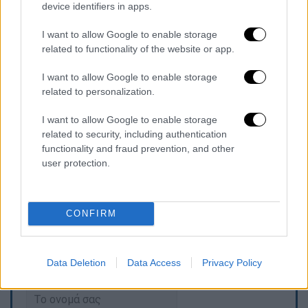
σπίτια, μεγάλες καταστροφές κτιρίων,
device identifiers in apps.
κυρίως στο νοσοκομείο, και για άνδρες που
συνελήφθησαν κατά εκατοντάδες.
I want to allow Google to enable storage
related to functionality of the website or app.
Σήμερα ο ισραηλινός
στρατός ανακοίνωσε
I want to allow Google to enable storage
την εγκατάσταση ιατρικού εξοπλισμού και
related to personalization.
κλινών εκεί για τη θεραπεία των πιο βαριά
ασθενών καθώς και την άφιξη φαρμάκων και
I want to allow Google to enable storage
related to security, including authentication
δύο τόνων τροφίμων. Πρόσθεσε ότι
functionality and fraud prevention, and other
μετέφερε τους ασθενείς και τους
user protection.
τραυματίες σε ένα «ειδικά διαμορφωμένο
μέρος» μέσα στο
νοσοκομείο
.
CONFIRM
Τα σχολιά σας δημοσιεύονται άμεσα με δική σας ευθύνη. Το
ΕΘΝΟΣ θα παρεμβαίνει και τα προσβλητικά σχόλια θα
Data Deletion
Data Access
Privacy Policy
διαγράφονται