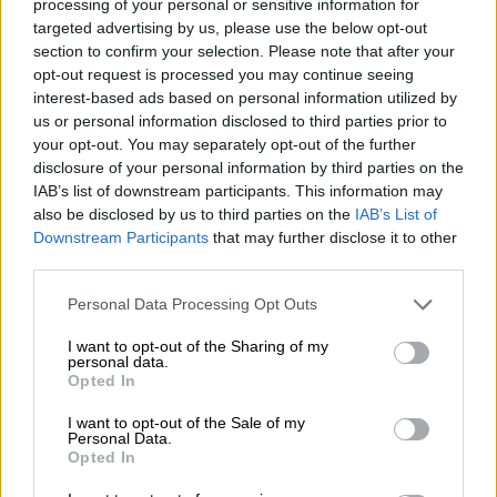
που δόθηκε στη δημοσιότητα από τις
processing of your personal or sensitive information for
targeted advertising by us, please use the below opt-out
ισραηλινές ένοπλες δυνάμεις.
section to confirm your selection. Please note that after your
opt-out request is processed you may continue seeing
interest-based ads based on personal information utilized by
ΔΙΑΒΑΣΤΕ ΕΠΙΣΗΣ
us or personal information disclosed to third parties prior to
your opt-out. You may separately opt-out of the further
Κόσμος
|
23.03.2024 20:29
disclosure of your personal information by third parties on the
ΗΠΑ: Ο Μπάιντεν υπέγραψε το
IAB’s list of downstream participants. This information may
νομοσχέδιο χρηματοδότησης που
also be disclosed by us to third parties on the
IAB’s List of
αποτρέπει το shutdown
Downstream Participants
that may further disclose it to other
third parties.
Please note that this website/app uses one or more Google
Κόσμος
|
23.03.2024 21:30
Personal Data Processing Opt Outs
services and may gather and store information including but
Θρίλερ μετά το μακελειό: Οι ρωσικές
not limited to your visit or usage behaviour. You may click to
I want to opt-out of the Sharing of my
αρχές έχουν ταυτοποιήσει μόνο 29
personal data.
grant or deny consent to Google and its third-party tags to
Opted In
από τους 133 νεκρούς
use your data for below specified purposes in below Google
consent section.
I want to opt-out of the Sale of my
Personal Data.
Opted In