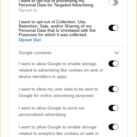
«Η επιχείρηση εδώ στο
αλ-Σίφα είναι
I want to opt-out of processing my
Personal Data for Targeted Advertising.
σημαντική»
και «περίπλοκη», σχολίασε,
Opted In
προσθέτοντας ό,τι η επιχείρηση επέτρεψε
I want to opt-out of Collection, Use,
να «πληγούν εκατοντάδες τρομοκράτες» και
Retention, Sale, and/or Sharing of my
Personal Data that Is Unrelated with the
να «συλληφθούν εκατοντάδες» άλλοι.
Purposes for which it was collected.
Opted Out
Νωρίτερα σήμερα, ο στρατός είχε
διευκρινίσει
ό,τι έχει σκοτώσει
συνολικά
Google consents
περισσότερους από 170 Παλαιστίνιους
I want to allow Google to enable storage
μαχητές και συλλάβει εκατοντάδες
related to advertising like cookies on web or
υπόπτους κατά τη διάρκεια αυτών των
device identifiers in apps.
επιδρομών.
I want to allow my user data to be sent to
Google for online advertising purposes.
Από τη Δευτέρα, οι κάτοικοι της συνοικίας
και το προσωπικό του νοσοκομειακού
I want to allow Google to send me
συγκροτήματος, του μεγαλύτερου στο
personalized advertising.
παλαιστινιακό έδαφος, έκαναν λόγο για
I want to allow Google to enable storage
επιδρομές
, συστηματικές έρευνες στα γύρω
related to analytics like cookies on web or