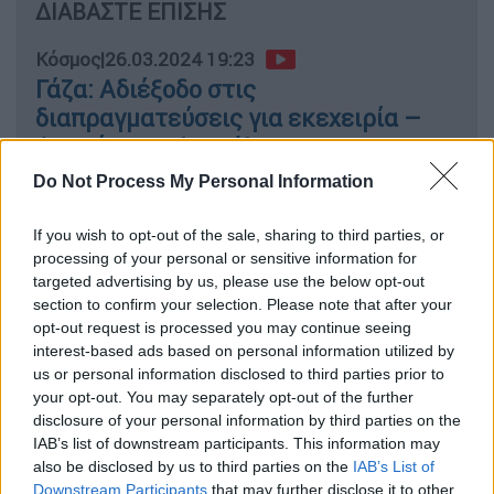
ΔΙΑΒΑΣΤΕ ΕΠΙΣΗΣ
Κόσμος
|
26.03.2024 19:23
Γάζα: Αδιέξοδο στις
διαπραγματεύσεις για εκεχειρία –
Αποσύρει το Ισραήλ τους
διαπραγματευτές του
Do Not Process My Personal Information
If you wish to opt-out of the sale, sharing to third parties, or
processing of your personal or sensitive information for
Τι είχε πει ο Πούτιν
targeted advertising by us, please use the below opt-out
section to confirm your selection. Please note that after your
opt-out request is processed you may continue seeing
interest-based ads based on personal information utilized by
us or personal information disclosed to third parties prior to
your opt-out. You may separately opt-out of the further
disclosure of your personal information by third parties on the
IAB’s list of downstream participants. This information may
video
also be disclosed by us to third parties on the
IAB’s List of
Downstream Participants
that may further disclose it to other