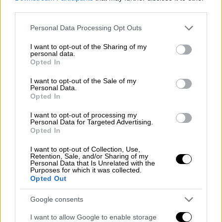
third parties.
Please note that this website/app uses one or more Google
Personal Data Processing Opt Outs
services and may gather and store information including but
not limited to your visit or usage behaviour. You may click to
I want to opt-out of the Sharing of my
Ο Πούτιν υποστήριξε ότι η Ουκρανία είχε
personal data.
grant or deny consent to Google and its third-party tags to
Opted In
προετοιμάσει ένα «παράθυρο» ώστε οι
use your data for below specified purposes in below Google
δράστες να περάσουν τα σύνορα, τα οποία
consent section.
I want to opt-out of the Sale of my
Personal Data.
είναι εμπόλεμη ζώνη. Η Ουκρανία αρνείται
Opted In
κατηγορηματικά κάθε ανάμιξή της αλλά δύο
από τους ισχυρότερους συμμάχους του
I want to opt-out of processing my
Personal Data for Targeted Advertising.
Ρώσου προέδρου, ο επικεφαλής του
Opted In
Συμβουλίου Ασφαλείας
Νικολάι Πατρούσεφ
I want to opt-out of Collection, Use,
και ο αρχηγός της
υπηρεσίας ασφαλείας FSB
Retention, Sale, and/or Sharing of my
Personal Data that Is Unrelated with the
Αλεξάντερ Μπορτνίκοφ,
κατηγόρησαν
Purposes for which it was collected.
ευθέως το Κίεβο σήμερα
.
Opted Out
Ωστόσο ο
Λουκασένκο
, που είναι επίσης
Google consents
στενός σύμμαχος του
Πούτιν
, είπε στους
I want to allow Google to enable storage