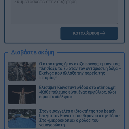
καταχώρηση
Διαβάστε ακόμη
O στρατηγός ήταν σχιζοφρενής, εμμονικός,
πλησίαζε τα 75 όταν τον αντάμωσε η δόξα –
Εκείνος που άλλαξε την πορεία της
Ιστορίας!
Ελισάβετ Κωνσταντινίδου στο ethnos.gr:
«Κάθε πόλεμος είναι ένας εμφύλιος, όλοι
είμαστε αδέλφια»
Στον εισαγγελέα ο ιδιοκτήτης του beach
bar για τον θάνατο του 4χρονου στην Πάρο -
Στο «μικροσκόπιο» ο ρόλος του
ναυαγοσώστη