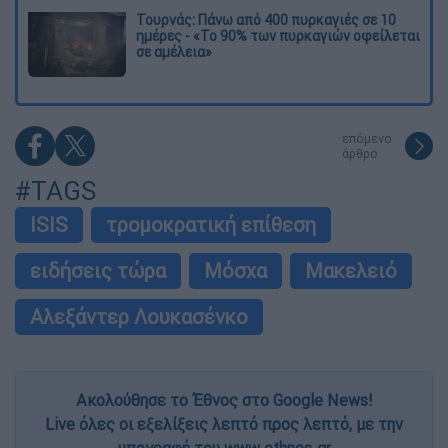
Τουρνάς: Πάνω από 400 πυρκαγιές σε 10
ημέρες - «Το 90% των πυρκαγιών οφείλεται
σε αμέλεια»
επόμενο
άρθρο
#TAGS
ISIS
τρομοκρατική επίθεση
ειδήσεις τώρα
Μόσχα
Μακελειό
Αλεξάντερ Λουκασένκο
Ακολούθησε το Έθνος στο Google News!
Live όλες οι εξελίξεις λεπτό προς λεπτό, με την