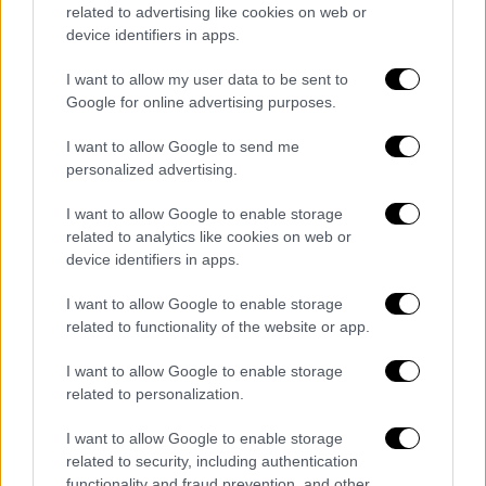
δημοσιογράφους ότι οι υπηρεσίες
related to advertising like cookies on web or
ασφαλείας της
Λευκορωσίας
και της Ρωσίας
device identifiers in apps.
συντόνισαν τις ενέργειές τους καθώς το
I want to allow my user data to be sent to
όχημα των υπόπτων κινήθηκε στα
Google for online advertising purposes.
νοτιοδυτικά της Μόσχας, προς την περιοχή
I want to allow Google to send me
του
Μπριάνσκ
, που συνορεύει τόσο με την
personalized advertising.
Ουκρανία
όσο και με τη Λευκορωσία. Είπε
επίσης ότι η Λευκορωσία έστησε πολύ
I want to allow Google to enable storage
γρήγορα σταθμούς ελέγχου στα σύνορα. «Για
related to analytics like cookies on web or
device identifiers in apps.
αυτό δεν μπόρεσαν να μπουν στη
Λευκορωσία. Το είδαν αυτό και έφυγαν και
I want to allow Google to enable storage
πήγαν στην περιοχή των ρωσοουκρανικών
related to functionality of the website or app.
συνόρων» φέρεται να είπε, σύμφωνα με το
I want to allow Google to enable storage
κρατικό πρακτορείο BelTA.
related to personalization.
«Ο Πούτιν κι εγώ δεν κοιμηθήκαμε για μία
I want to allow Google to enable storage
ημέρα (…) Είχαμε συνεχή επικοινωνία»,
related to security, including authentication
πρόσθεσε. Ο Μπορτνίκοφ είπε ότι η Ρωσία
functionality and fraud prevention, and other