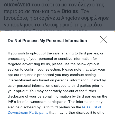
οικογένειά
του σχετικά με τον έλεγχο της
περιουσίας του και των
Orioles
. Τον
Ιανουάριο, η οικογένεια Angelos συμφώνησε
να πουλήσει το πλειοψηφικό της μερίδιο
στην ομάδα Franchise σε μια ομάδα
επενδυτών με επικεφαλής τον χρηματοδότη
Do Not Process My Personal Information
David Rubenstein και τον πρώην infielder των
Orioles Cal Ripken Jr. Η Major League
If you wish to opt-out of the sale, sharing to third parties, or
Baseball δεν έχει ακόμη εγκρίνει τη
processing of your personal or sensitive information for
συμφωνία.
targeted advertising by us, please use the below opt-out
section to confirm your selection. Please note that after your
opt-out request is processed you may continue seeing
ΔΙΑΒΑΣΤΕ ΕΠΙΣΗΣ
interest-based ads based on personal information utilized by
us or personal information disclosed to third parties prior to
Κόσμος
|
26.03.2024 16:41
your opt-out. You may separately opt-out of the further
disclosure of your personal information by third parties on the
Τζούλιαν Ασάνζ: «Τρενάρουν» οι
IAB’s list of downstream participants. This information may
Βρετανοί δικαστές την έκδοσή του
also be disclosed by us to third parties on the
IAB’s List of
στις ΗΠΑ - Ζητούν εγγυήσεις
Downstream Participants
that may further disclose it to other