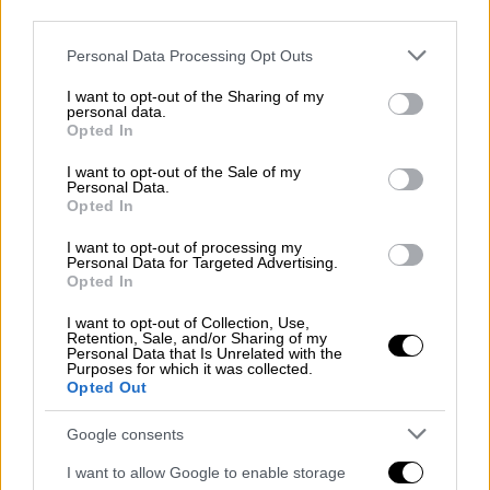
third parties.
Please note that this website/app uses one or more Google
Personal Data Processing Opt Outs
services and may gather and store information including but
Πώς πλούτισε
not limited to your visit or usage behaviour. You may click to
I want to opt-out of the Sharing of my
personal data.
grant or deny consent to Google and its third-party tags to
Opted In
use your data for below specified purposes in below Google
consent section.
I want to opt-out of the Sale of my
Personal Data.
Opted In
I want to opt-out of processing my
video
Personal Data for Targeted Advertising.
Opted In
I want to opt-out of Collection, Use,
Retention, Sale, and/or Sharing of my
Personal Data that Is Unrelated with the
Purposes for which it was collected.
Opted Out
Ο πλούτος του Πίτερ Άγγελος προήλθε σε
Google consents
μεγάλο βαθμό από μερικές
τεράστιες
I want to allow Google to enable storage
υποθέσεις
που του πήρε χρόνια για να τις