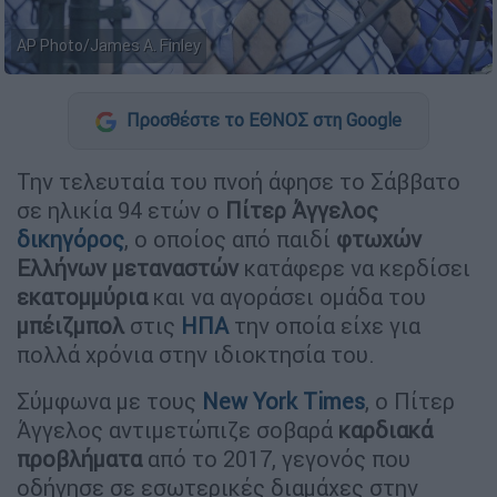
AP Photo/James A. Finley
Προσθέστε το ΕΘΝΟΣ στη Google
Την τελευταία του πνοή άφησε το Σάββατο
σε ηλικία 94 ετών ο
Πίτερ Άγγελος
δικηγόρος
, ο οποίος από παιδί
φτωχών
Ελλήνων
μεταναστών
κατάφερε να κερδίσει
εκατομμύρια
και να αγοράσει ομάδα του
μπέιζμπολ
στις
ΗΠΑ
την οποία είχε για
πολλά χρόνια στην ιδιοκτησία του.
Σύμφωνα με τους
New York Times
, ο Πίτερ
Άγγελος αντιμετώπιζε σοβαρά
καρδιακά
προβλήματα
από το 2017, γεγονός που
οδήγησε σε εσωτερικές διαμάχες στην