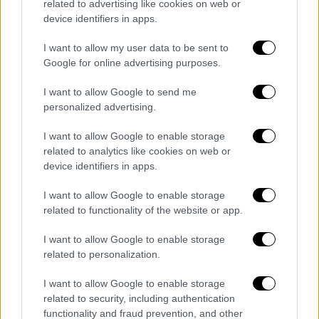
related to advertising like cookies on web or
κερδίσει. Επί 15 χρόνια, διεκδίκησε μια
device identifiers in apps.
σειρά από
υποθέσεις δηλητηρίασης
από
αμίαντο για λογαριασμό των εργατών της
I want to allow my user data to be sent to
Google for online advertising purposes.
Βαλτιμόρης στη βαριά βιομηχανία, ιδίως στη
χαλυβουργία
, οι οποίες κατέληξαν σε
I want to allow Google to send me
διακανονισμό δισεκατομμυρίων δολαρίων
. Ο
personalized advertising.
κ. Άγγελος κέρδισε το ένα τρίτο του
I want to allow Google to enable storage
συνολικού ποσού στις αρχές της δεκαετίας
related to analytics like cookies on web or
του 1990.
device identifiers in apps.
Λίγα χρόνια αργότερα, άρχισε να εργάζεται
I want to allow Google to enable storage
εκ μέρους του Μέριλαντ για να μηνύσει τις
related to functionality of the website or app.
καπνοβιομηχανίες για τα κονδύλια του
I want to allow Google to enable storage
Medicaid που δαπανήθηκαν για τους
related to personalization.
άρρωστους καπνιστές. Το 1998, η πολιτεία
κατέληξε σε διακανονισμό ύψους 4,4
I want to allow Google to enable storage
related to security, including authentication
δισεκατομμυρίων δολαρίων και το 2002, ο
functionality and fraud prevention, and other