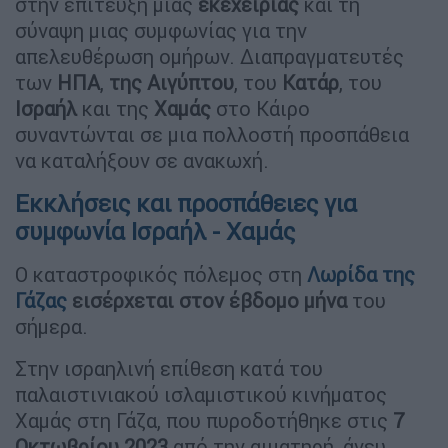
στην επίτευξη μιας
εκεχειρίας
και τη
σύναψη μιας συμφωνίας για την
απελευθέρωση ομήρων. Διαπραγματευτές
των
ΗΠΑ
,
της Αιγύπτου
, του
Κατάρ
, του
Ισραήλ
και της
Χαμάς
στο Κάιρο
συναντώνται σε μια πολλοστή προσπάθεια
να καταλήξουν σε ανακωχή.
Εκκλήσεις και προσπάθειες για
συμφωνία Ισραήλ - Χαμάς
Ο καταστροφικός πόλεμος στη
Λωρίδα της
Γάζας
εισέρχεται στον έβδομο μήνα
του
σήμερα.
Στην ισραηλινή επίθεση κατά του
παλαιστινιακού ισλαμιστικού κινήματος
Χαμάς στη Γάζα, που πυροδοτήθηκε στις
7
Οκτωβρίου 2023
από την αιματηρή, άνευ