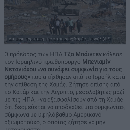
Διήμερη παράταση της εκεχειρίας Χαμάς - Ισραήλ (AP)
Ο πρόεδρος των ΗΠΑ
Τζο Μπάιντεν
κάλεσε
τον Ισραηλινό πρωθυπουργό
Μπενιαμίν
Νετανιάχου
«
να συνάψει συμφωνία για τους
ομήρους»
που απήχθησαν από το Ισραήλ κατά
την επίθεση της Χαμάς. Ζήτησε επίσης από
το Κατάρ και την Αίγυπτο, μεσολαβητές μαζί
με τις ΗΠΑ, «να εξασφαλίσουν από τη Χαμάς
ότι δεσμεύεται να αποδεχθεί μια συμφωνία»,
σύμφωνα με υψηλόβαθμο Αμερικανό
αξιωματούχο, ο οποίος ζήτησε να μην
κατονομαστεί.