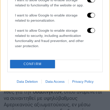
related to functionality of the website or app.
I want to allow Google to enable storage
related to personalization.
I want to allow Google to enable storage
related to security, including authentication
functionality and fraud prevention, and other
user protection.
CONFIRM
Γάζα
Στο μεταξύ, ο επικεφαλής της ισραηλινής
Data Deletion
Data Access
Privacy Policy
αντιπολίτευσης, ο Γιαΐρ Λαπίντ, αναχώρησε
χθες για την
Ουάσινγκτον
, όπου αναμένεται
να συναντηθεί με υψηλόβαθμους
Αμερικανούς αξιωματούχους, εν μέσω