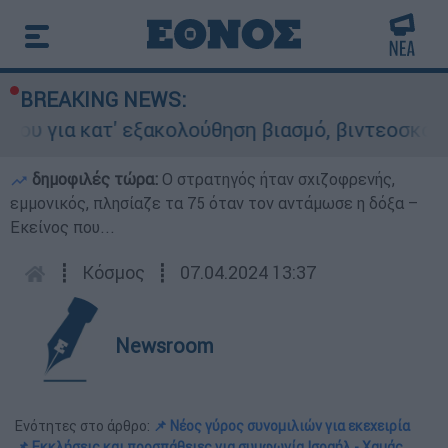
BREAKING NEWS:
κατ' εξακολούθηση βιασμό, βιντεοσκόπηση και ε
δημοφιλές τώρα:
O στρατηγός ήταν σχιζοφρενής,
εμμονικός, πλησίαζε τα 75 όταν τον αντάμωσε η δόξα –
Εκείνος που...
┋
Κόσμος
┋
07.04.2024 13:37
Newsroom
Ενότητες στο άρθρο:
📌 Νέος γύρος συνομιλιών για εκεχειρία
📌 Εκκλήσεις και προσπάθειες για συμφωνία Ισραήλ - Χαμάς