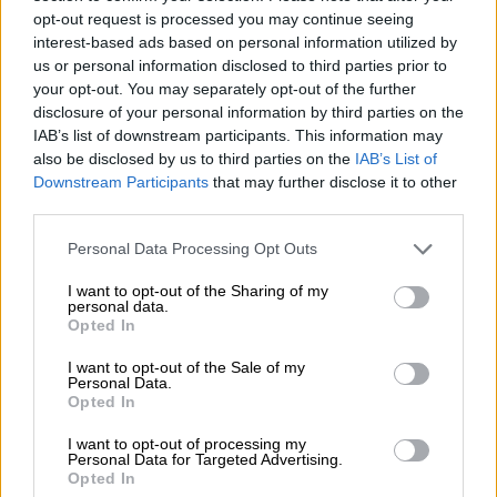
πραγματοποιήθηκε μεγάλη κινητοποίηση
opt-out request is processed you may continue seeing
κατά του Νετανιάχου, με αίτημα την
interest-based ads based on personal information utilized by
παραίτησή του, τη διεξαγωγή πρόωρων
us or personal information disclosed to third parties prior to
your opt-out. You may separately opt-out of the further
εκλογών και συμφωνία για την
disclosure of your personal information by third parties on the
απελευθέρωση των ομήρων, οι οποίοι
IAB’s list of downstream participants. This information may
βρίσκονται εδώ και «έξι μήνες στην κόλαση»,
also be disclosed by us to third parties on the
IAB’s List of
όπως αναγραφόταν σε πανό.
Downstream Participants
that may further disclose it to other
third parties.
Ο Ισραηλινός πρόεδρος Ισαάκ Χέρτσογκ
Please note that this website/app uses one or more Google
Personal Data Processing Opt Outs
δήλωσε χθες ότι ο στρατός βρίσκεται
services and may gather and store information including but
αντιμέτωπος με έναν «δύσκολο πόλεμο», για
not limited to your visit or usage behaviour. You may click to
I want to opt-out of the Sharing of my
personal data.
να φέρει πίσω όλους τους ομήρους.
grant or deny consent to Google and its third-party tags to
Opted In
use your data for below specified purposes in below Google
Πρόσθεσε ότι σήμερα στις 06:29 τοπική ώρα
consent section.
(και ώρα Ελλάδος) θα γινόταν τελετή στη
I want to opt-out of the Sale of my
Personal Data.
μνήμη των θυμάτων με αφορμή την
Opted In
συμπλήρωση έξι μηνών από την επίθεση της
I want to opt-out of processing my
Χαμάς στο Ισραήλ.
Personal Data for Targeted Advertising.
Opted In