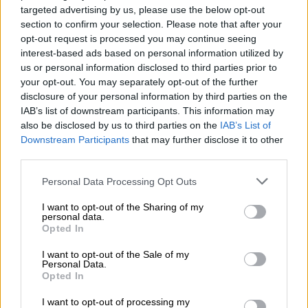
δουν μια
μερική έκλειψη Ηλίου
.
targeted advertising by us, please use the below opt-out
section to confirm your selection. Please note that after your
Πού θα δείτε την έκλειψη
opt-out request is processed you may continue seeing
interest-based ads based on personal information utilized by
Σύμφωνα με τη
NASA
, περίπου
31,5
us or personal information disclosed to third parties prior to
εκατομμύρια άνθρωποι ζουν κατά μήκος του
your opt-out. You may separately opt-out of the further
μονοπατιού της έκλειψης
, ενώ συνολικά
disclosure of your personal information by third parties on the
IAB’s list of downstream participants. This information may
πάνω από 300 εκατομμύρια άτομα θα έχουν
also be disclosed by us to third parties on the
IAB’s List of
την ευκαιρία να βιώσουν έστω και μερική
Downstream Participants
that may further disclose it to other
έκλειψη. Η
NASA
έχει προγραμματίσει
third parties.
ζωντανή κάλυψη της έκλειψης από τις 8 μ.μ.
Please note that this website/app uses one or more Google
Personal Data Processing Opt Outs
ώρα Ελλάδας και για τρεις ώρες από
services and may gather and store information including but
τοποθεσίες σε όλες τις
ΗΠΑ
. Η ζωντανή
not limited to your visit or usage behaviour. You may click to
I want to opt-out of the Sharing of my
personal data.
κάλυψη θα παρέχεται από την ιστοσελίδα
grant or deny consent to Google and its third-party tags to
Opted In
use your data for below specified purposes in below Google
της με σχολιασμό και από τη σελίδα της στο
consent section.
I want to opt-out of the Sale of my
YouTube με εικόνα μόνο από τηλεσκόπια.
Personal Data.
Opted In
I want to opt-out of processing my