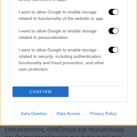
Ανάμεσά τους και η αστροφυσικός στο
Κέντρο Επισκεπτών του Εθνικού
I want to allow Google to enable storage
related to functionality of the website or app.
Αστεροσκοπείου Αθηνών, στο Θησείο,
Φιόρη-Αναστασία Μεταλληνού, η οποία
I want to allow Google to enable storage
ταξίδεψε στο Ντουράνγκο του Μεξικού μαζί
related to personalization.
με μέλη της Αστρονομικής Ένωσης Σπάρτης
I want to allow Google to enable storage
«Διόσκουροι». Εκεί η έκλειψη θα έχει
related to security, including authentication
συνολική διάρκεια δύο ώρες και 41 λεπτά
functionality and fraud prevention, and other
και η
ολικότητα τρία λεπτά και 47
user protection.
δευτερόλεπτα
.
Όπως εξηγεί η κ. Μεταλληνού στο ΑΠΕ-ΜΠΕ,
CONFIRM
το 2024 ο Ήλιος είναι στο μέγιστο της
ηλιακής του δραστηριότητας, οπότε όλα τα
ηλιακά φαινόμενα εμφανίζονται πιο έντονα.
Data Deletion
Data Access
Privacy Policy
«Οπότε στη συγκεκριμένη έκλειψη, καιρού
επιτρέποντος, ελπίζουμε και περιμένουμε