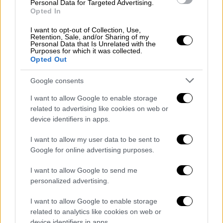
Personal Data for Targeted Advertising.
Opted In
I want to opt-out of Collection, Use,
Retention, Sale, and/or Sharing of my
Personal Data that Is Unrelated with the
Purposes for which it was collected.
Opted Out
Google consents
I want to allow Google to enable storage
Έλληνες επιστήμονες ταξιδεύουν για
related to advertising like cookies on web or
device identifiers in apps.
να μελετήσουν το φαινόμενο
I want to allow my user data to be sent to
Ομάδες επαγγελματιών και ερασιτεχνών
Google for online advertising purposes.
αστρονόμων, αστροφωτογράφοι και κυνηγοί
εκλείψεων από όλη την
Ελλάδα
ταξίδεψαν
I want to allow Google to send me
personalized advertising.
άλλοι στις
ΗΠΑ
και άλλοι στο
Μεξικό
, για να
παρατηρήσουν και να μελετήσουν το
I want to allow Google to enable storage
εντυπωσιακό αστρονομικό φαινόμενο.
related to analytics like cookies on web or
device identifiers in apps.