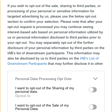
If you wish to opt-out of the sale, sharing to third parties, or
processing of your personal or sensitive information for
video
targeted advertising by us, please use the below opt-out
section to confirm your selection. Please note that after your
opt-out request is processed you may continue seeing
interest-based ads based on personal information utilized by
us or personal information disclosed to third parties prior to
your opt-out. You may separately opt-out of the further
Τα πρώτα δευτερόλεπτα
disclosure of your personal information by third parties on the
IAB’s list of downstream participants. This information may
Μέσα σε λίγα δευτερόλεπτα από την
also be disclosed by us to third parties on the
IAB’s List of
εκτόξευση, εξελιγμένα συστήματα
Downstream Participants
that may further disclose it to other
third parties.
υπολογιστών αρχίζουν να υπολογίζουν την
τροχιά του πυραύλου για να καθορίσουν αν
Please note that this website/app uses one or more Google
Personal Data Processing Opt Outs
αποτελεί απειλή για τις Ηνωμένες
services and may gather and store information including but
not limited to your visit or usage behaviour. You may click to
I want to opt-out of the Sharing of my
Πολιτείες. Καθώς η πορεία του πυραύλου
personal data.
grant or deny consent to Google and its third-party tags to
γίνεται σαφέστερη, η κατάσταση
Opted In
use your data for below specified purposes in below Google
κλιμακώνεται ραγδαία, προκαλώντας την
consent section.
I want to opt-out of the Sale of my
αντίδραση των αμερικανικών μέσων
Personal Data.