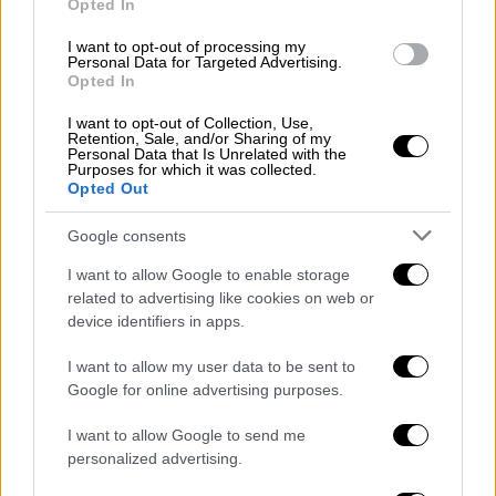
Opted In
πληροφοριών, επιτήρησης και αναγνώρισης
σε όλο τον κόσμο.
I want to opt-out of processing my
Personal Data for Targeted Advertising.
Opted In
Στο πυρηνικό καταφύγιο διοίκησης του
Πενταγώνου, κορυφαίοι στρατιωτικοί
I want to opt-out of Collection, Use,
Retention, Sale, and/or Sharing of my
αξιωματούχοι αναλαμβάνουν δράση,
Personal Data that Is Unrelated with the
Purposes for which it was collected.
εφαρμόζοντας μια επικίνδυνη στρατηγική
Opted Out
πυρηνικού πολέμου, γνωστή ως "Εκτόξευση
με προειδοποίηση". Η στρατηγική αυτή
Google consents
περιλαμβάνει την προληπτική εκτόξευση
I want to allow Google to enable storage
μιας αντεπίθεσης μετά την επιβεβαίωση
related to advertising like cookies on web or
μιας εισερχόμενης πυραυλικής απειλής,
device identifiers in apps.
χωρίς να περιμένει να εκτιμηθεί η πλήρης
I want to allow my user data to be sent to
έκταση της επίθεσης.
Google for online advertising purposes.
Αντίποινα
I want to allow Google to send me
personalized advertising.
Μέσα στο χάος, ο Πρόεδρος των Ηνωμένων