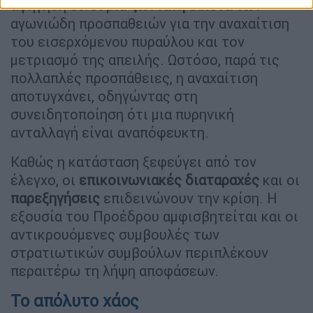
αφήγηση δίνει μια
ζωντανή εικόνα
των
αγωνιώδη προσπαθειών για την αναχαίτιση
του εισερχόμενου πυραύλου και τον
μετριασμό της απειλής. Ωστόσο, παρά τις
πολλαπλές προσπάθειες, η αναχαίτιση
αποτυγχάνει, οδηγώντας στη
συνειδητοποίηση ότι μια πυρηνική
ανταλλαγή είναι αναπόφευκτη.
Καθώς η κατάσταση ξεφεύγει από τον
έλεγχο, οι
επικοινωνιακές διαταραχές
και οι
παρεξηγήσεις
επιδεινώνουν την κρίση. Η
εξουσία του Προέδρου αμφισβητείται και οι
αντικρουόμενες συμβουλές των
στρατιωτικών συμβούλων περιπλέκουν
περαιτέρω τη λήψη αποφάσεων.
Το απόλυτο χάος