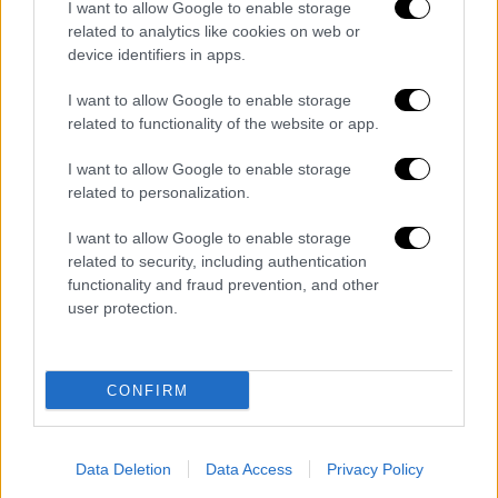
Πολιτειών ενημερώνεται για την
I want to allow Google to enable storage
εξελισσόμενη κρίση
. Με περιορισμένο χρόνο
related to analytics like cookies on web or
device identifiers in apps.
για να λάβει κρίσιμες αποφάσεις, ο
Πρόεδρος παλεύει με τη βαριά ευθύνη της
I want to allow Google to enable storage
έγκρισης ενός αντίποινου που θα μπορούσε
related to functionality of the website or app.
να έχει καταστροφικές συνέπειες.
I want to allow Google to enable storage
related to personalization.
I want to allow Google to enable storage
related to security, including authentication
functionality and fraud prevention, and other
user protection.
video
CONFIRM
Data Deletion
Data Access
Privacy Policy
Καθώς οι εντάσεις κλιμακώνονται, η