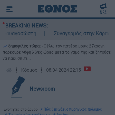
BREAKING NEWS:
υαγοσώστη
Συναγερμός στην Κάρπαθο: Βρέθ
δημοφιλές τώρα:
«Θέλω τον πατέρα μου»: 27χρονη
παρέσυρε νύφη λίγες ώρες μετά το γάμο της και ζητούσε
να πάει σπίτι...
┋
Κόσμος
┋
08.04.2024 22:15
Newsroom
Ενότητες στο άρθρο:
📌 Πώς ξεκινάει ο πυρηνικός πόλεμος
📌 Τα πρώτα δευτερόλεπτα
📌 Αντίποινα