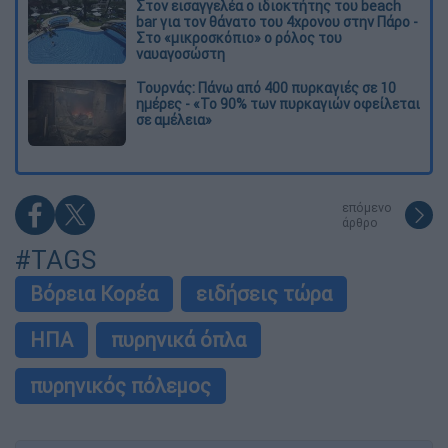
Στον εισαγγελέα ο ιδιοκτήτης του beach
bar για τον θάνατο του 4χρονου στην Πάρο -
Στο «μικροσκόπιο» ο ρόλος του
ναυαγοσώστη
Τουρνάς: Πάνω από 400 πυρκαγιές σε 10
ημέρες - «Το 90% των πυρκαγιών οφείλεται
σε αμέλεια»
επόμενο
άρθρο
#TAGS
Βόρεια Κορέα
ειδήσεις τώρα
ΗΠΑ
πυρηνικά όπλα
πυρηνικός πόλεμος