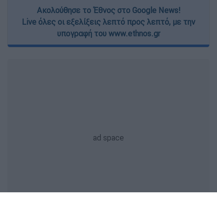
Ακολούθησε το Έθνος στο Google News!
Live όλες οι εξελίξεις λεπτό προς λεπτό, με την
υπογραφή του www.ethnos.gr