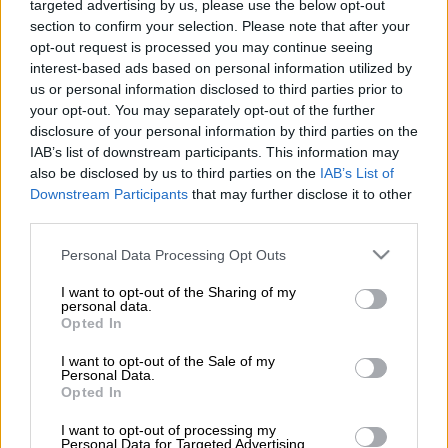
targeted advertising by us, please use the below opt-out
Associated Press
section to confirm your selection. Please note that after your
opt-out request is processed you may continue seeing
interest-based ads based on personal information utilized by
Προσθέστε το ΕΘΝΟΣ στη Google
us or personal information disclosed to third parties prior to
your opt-out. You may separately opt-out of the further
disclosure of your personal information by third parties on the
Ο
Τούρκος
υπουργός Εξωτερικών,
Χακάν
IAB’s list of downstream participants. This information may
Φιντάν
τόνισε την ανησυχία της
Τουρκίας
για
also be disclosed by us to third parties on the
IAB’s List of
το ενδεχόμενο κλιμάκωσης και εξάπλωσης
Downstream Participants
that may further disclose it to other
third parties.
της κρίσης στην
περιοχή
.
Please note that this website/app uses one or more Google
Personal Data Processing Opt Outs
Ο
Τούρκος υπουργός Εξωτερικών
services and may gather and store information including but
υπογράμμισε ωστόσο ότι οι
χώρες
που
not limited to your visit or usage behaviour. You may click to
I want to opt-out of the Sharing of my
personal data.
grant or deny consent to Google and its third-party tags to
έχουν επιρροή στο
Ισραήλ
θα πρέπει να
Opted In
use your data for below specified purposes in below Google
δώσουν
τα πλέον σαφή
μηνύματα
για να
consent section.
I want to opt-out of the Sale of my
αποτρέψουν την
κλιμάκωση
των
εντάσεων
.
Personal Data.
Opted In
Ο ίδιος επεσήμανε ότι η
Τουρκία
έχει
I want to opt-out of processing my
επανειλημμένα δηλώσει από την αρχή της
Personal Data for Targeted Advertising.