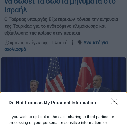
να δώσει τα σωστά μηνύματα στο
Ισραήλ
Ο Τούρκος υπουργός Εξωτερικών, τόνισε την ανησυχία
της Τουρκίας για το ενδεχόμενο κλιμάκωσης και
εξάπλωσης της κρίσης στην περιοχή
🕛 χρόνος ανάγνωσης: 1 λεπτό ┋ 🗣️
Ανοικτό για
σχολιασμό
Do Not Process My Personal Information
If you wish to opt-out of the sale, sharing to third parties, or
processing of your personal or sensitive information for