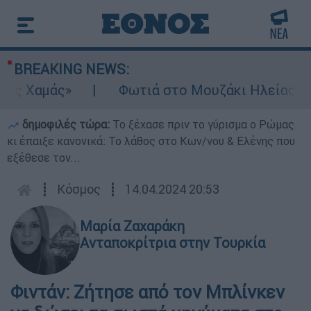
BREAKING NEWS:
ς Χαμάς»
Φωτιά στο Μουζάκι Ηλείας: Κον
δημοφιλές τώρα:
Το ξέχασε πριν το γύρισμα ο Ρώμας
κι έπαιξε κανονικά: Το λάθος στο Κων/νου & Ελένης που
εξέθεσε τον...
┋
Κόσμος
┋
14.04.2024 20:53
Μαρία Ζαχαράκη
Ανταποκρίτρια στην Τουρκία
Φιντάν: Ζήτησε από τον Μπλίνκεν