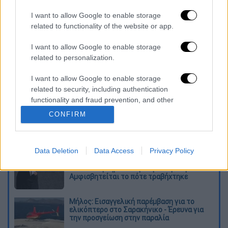
I want to allow Google to enable storage
καταχώρηση
related to functionality of the website or app.
I want to allow Google to enable storage
Διαβάστε ακόμη
related to personalization.
Χωρίς περιττώματα δε θα υπήρχε ζωή στη
I want to allow Google to enable storage
Γη: Η επιστημονική ανακάλυψη που
related to security, including authentication
ανατρέπει πολλά
functionality and fraud prevention, and other
user protection.
CONFIRM
Απίθανο ελληνικό πάρτι στο Άρσεναλ -
Ντόρτμουντ: Γκολάρα ο Καρέτσας, ασίστ
και κερδισμένο πέναλτι ο Τζόλης!
Data Deletion
Data Access
Privacy Policy
Ιράν: Βίντεο με τον Μοτζτάμπα Χαμενεΐ
έδωσε στη δημοσιότητα η Τεχεράνη -
Αμφισβητείται το πότε τραβήχτηκε
Μήλος: Εισαγγελική παρέμβαση για το
ελικόπτερο στο Σαρακήνικο - Έρευνα για
την προσγείωση στην παραλία