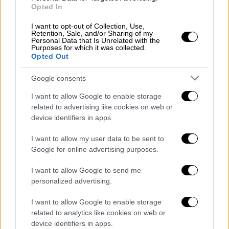
κρίσης στη Γάζα ότι εγκυμονείται ο κίνδυνος
Opted In
να μετατραπεί σε περιφερειακή σύγκρουση.
I want to opt-out of Collection, Use,
Ο
Χακάν
Φιντάν
υπενθύμισε ότι πρέπει να
Retention, Sale, and/or Sharing of my
Personal Data that Is Unrelated with the
κηρυχθεί επειγόντως κατάπαυση του πυρός
Purposes for which it was collected.
Opted Out
και να παραδοθεί αδιάλειπτη ανθρωπιστική
βοήθεια στη Γάζα, διαφορετικά η κρίση θα
Google consents
συνεχίσει να μεγαλώνει.
I want to allow Google to enable storage
related to advertising like cookies on web or
device identifiers in apps.
Τα σχολιά σας δημοσιεύονται άμεσα με δική σας ευθύνη. Το
I want to allow my user data to be sent to
ΕΘΝΟΣ θα παρεμβαίνει και τα προσβλητικά σχόλια θα
διαγράφονται
Google for online advertising purposes.
I want to allow Google to send me
personalized advertising.
I want to allow Google to enable storage
related to analytics like cookies on web or
device identifiers in apps.